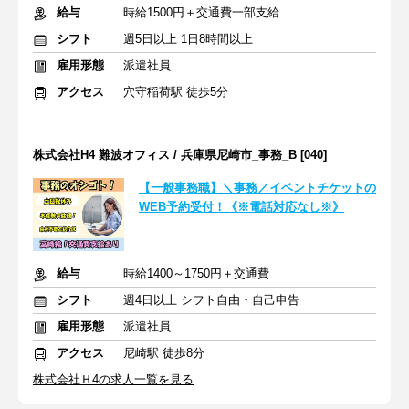
給与
時給1500円＋交通費一部支給
シフト
週5日以上 1日8時間以上
雇用形態
派遣社員
アクセス
穴守稲荷駅 徒歩5分
株式会社H4 難波オフィス / 兵庫県尼崎市_事務_B [040]
【一般事務職】＼事務／イベントチケットの
WEB予約受付！《※電話対応なし※》
給与
時給1400～1750円＋交通費
シフト
週4日以上 シフト自由・自己申告
雇用形態
派遣社員
アクセス
尼崎駅 徒歩8分
株式会社Ｈ4の求人一覧を見る