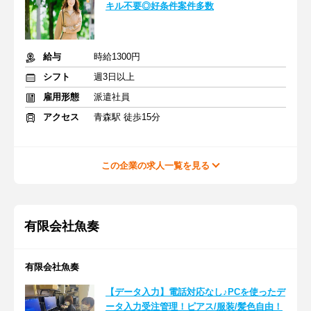
キル不要◎好条件案件多数
給与
時給1300円
シフト
週3日以上
雇用形態
派遣社員
アクセス
青森駅 徒歩15分
この企業の求人一覧を見る
有限会社魚奏
有限会社魚奏
【データ入力】電話対応なし♪PCを使ったデ
ータ入力受注管理！ピアス/服装/髪色自由！