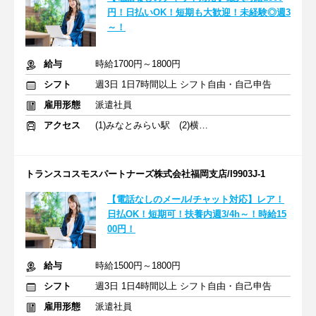
円！日払いOK！短期も大歓迎！未経験◎週3
～！
給与
時給1700円～1800円
シフト
週3日 1日7時間以上 シフト自由・自己申告
雇用形態
派遣社員
アクセス
(1)みなとみらい駅 (2)横浜駅
トランスコスモスパートナーズ株式会社福岡支店/I9903J-1
【電話なしのメール/チャット対応】レア！
日払OK！短期可！扶養内週3/4h～！時給15
00円！
給与
時給1500円～1800円
シフト
週3日 1日4時間以上 シフト自由・自己申告
雇用形態
派遣社員