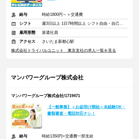
給与
時給1800円～＋交通費
シフト
週3日以上 1日7時間以上 シフト自由・自己申告
雇用形態
派遣社員
アクセス
さいたま新都心駅
株式会社トライバルユニット 東京支社の求人一覧を見る
マンパワーグループ株式会社
マンパワーグループ株式会社/1719471
【一般事務】＜お盆明け開始＞未経験OK・
書類審査・電話対応ナシ！
給与
時給1350円+交通費一部支給