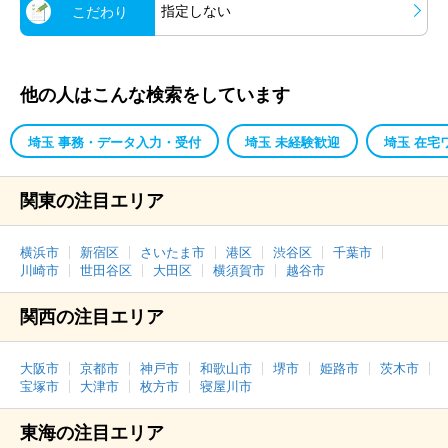
指定しない
こだわり
他の人はこんな検索をしています
埼玉 事務・データ入力・受付
埼玉 未経験歓迎
埼玉 在宅
関東の注目エリア
横浜市
新宿区
さいたま市
港区
渋谷区
千葉市
川崎市
世田谷区
大田区
横須賀市
越谷市
関西の注目エリア
大阪市
京都市
神戸市
和歌山市
堺市
姫路市
茨木市
宝塚市
大津市
枚方市
寝屋川市
東海の注目エリア