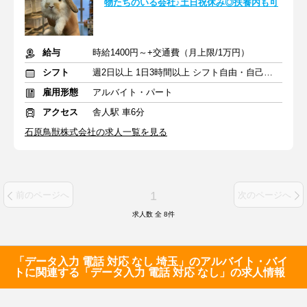
物たちのいる会社♪土日祝休み◎扶養内も可
給与
時給1400円～+交通費（月上限/1万円）
シフト
週2日以上 1日3時間以上 シフト自由・自己申告
雇用形態
アルバイト・パート
アクセス
舎人駅 車6分
石原鳥獣株式会社の求人一覧を見る
1
前のページへ
次のページへ
求人数 全
8
件
「データ入力 電話 対応 なし 埼玉」のアルバイト・バイ
トに関連する「データ入力 電話 対応 なし」の求人情報