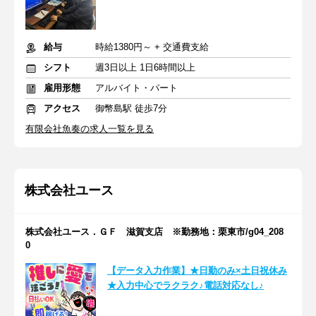
給与
時給1380円～ + 交通費支給
シフト
週3日以上 1日6時間以上
雇用形態
アルバイト・パート
アクセス
御幣島駅 徒歩7分
有限会社魚奏の求人一覧を見る
株式会社ユース
株式会社ユース．ＧＦ 滋賀支店 ※勤務地：栗東市/g04_208
0
【データ入力作業】★日勤のみ×土日祝休み
★入力中心でラクラク♪電話対応なし♪