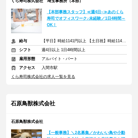
くら寿司株式会社 埼玉事務所（本部）
【本部事務スタッフ】≪週4日~≫あのくら
寿司でオフィスワーク♪未経験／1日4時間～
OK！
給与
【平日】時給1141円以上 【土日祝】時給1145円以上
シフト
週4日以上 1日4時間以上
雇用形態
アルバイト・パート
アクセス
入間市駅
くら寿司株式会社の求人一覧を見る
石原鳥獣株式会社
石原鳥獣株式会社
【一般事務】＼2名募集／かわいい鳥や小動