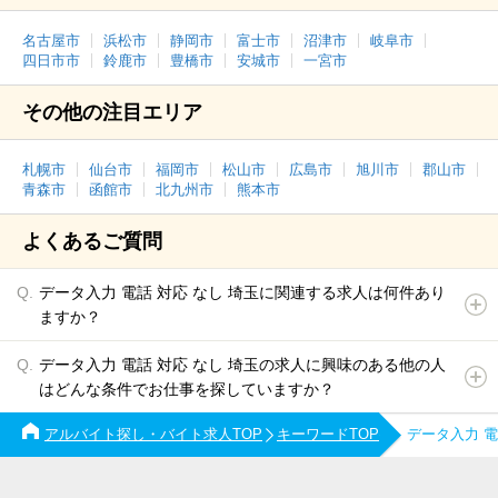
名古屋市
浜松市
静岡市
富士市
沼津市
岐阜市
四日市市
鈴鹿市
豊橋市
安城市
一宮市
その他の注目エリア
札幌市
仙台市
福岡市
松山市
広島市
旭川市
郡山市
青森市
函館市
北九州市
熊本市
よくあるご質問
データ入力 電話 対応 なし 埼玉に関連する求人は何件あり
ますか？
データ入力 電話 対応 なし 埼玉の求人に興味のある他の人
はどんな条件でお仕事を探していますか？
アルバイト探し・バイト求人TOP
キーワードTOP
データ入力 