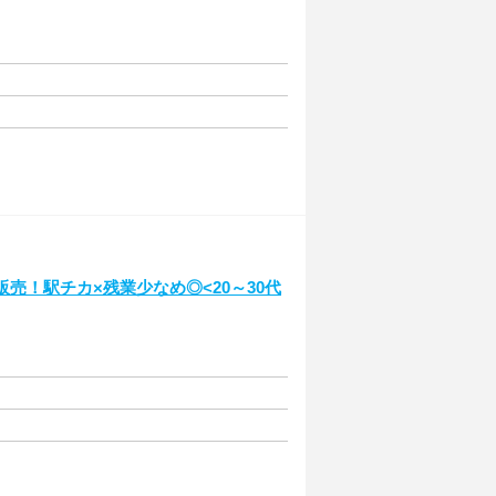
販売！駅チカ×残業少なめ◎<20～30代