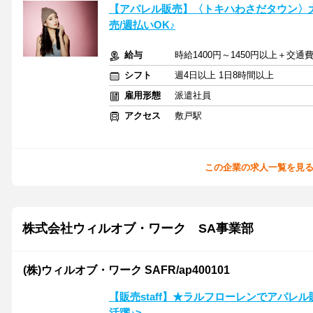
【アパレル販売】〈トキハわさだタウン〉大
売/週払いOK♪
給与
時給1400円～1450円以上＋交
シフト
週4日以上 1日8時間以上
雇用形態
派遣社員
アクセス
敷戸駅
この企業の求人一覧を見
株式会社ウィルオブ・ワーク SA事業部
(株)ウィルオブ・ワーク SAFR/ap400101
【販売staff】★ラルフローレンでアパレル
活躍♪>