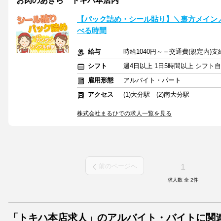
お肉のあきら トキハ本店内
【パック詰め・シール貼り】＼裏方メイン
べる時間
給与
時給1040円～＋交通費(規定内)支
シフト
週4日以上 1日5時間以上 シフト
雇用形態
アルバイト・パート
アクセス
(1)大分駅 (2)南大分駅
株式会社まるひでの求人一覧を見る
1
前のページへ
求人数 全
2
件
「トキハ本店求人」のアルバイト・バイトに関