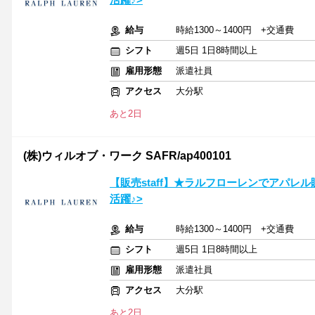
給与
時給1300～1400円 +交通費
シフト
週5日 1日8時間以上
雇用形態
派遣社員
アクセス
大分駅
あと2日
(株)ウィルオブ・ワーク SAFR/ap400101
【販売staff】★ラルフローレンでアパレル
活躍♪>
給与
時給1300～1400円 +交通費
シフト
週5日 1日8時間以上
雇用形態
派遣社員
アクセス
大分駅
あと2日