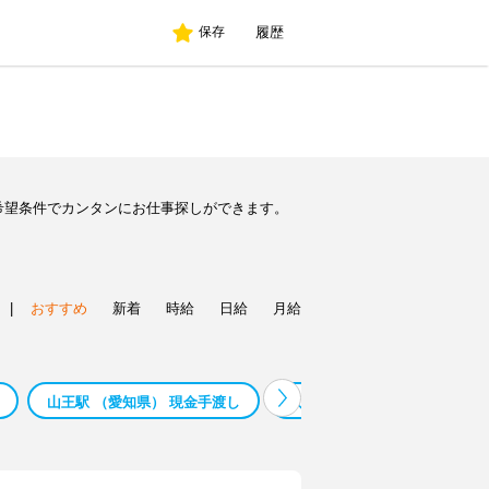
履歴
保存
希望条件でカンタンにお仕事探しができます。
|
おすすめ
新着
時給
日給
月給
山王駅 （愛知県） 現金手渡し
八王子 工場 ポニークリーニン