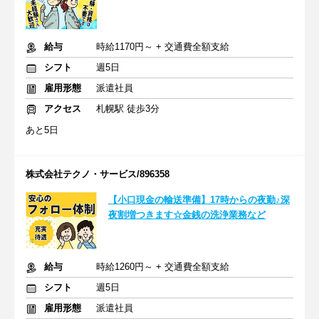
給与
時給1170円～ + 交通費全額支給
シフト
週5日
雇用形態
派遣社員
アクセス
札幌駅 徒歩3分
あと5日
株式会社テクノ・サービス/896358
【小口現金の輸送準備】17時からの夜勤♪深
夜割増つきます☆金銭の洗浄業務など
給与
時給1260円～ + 交通費全額支給
シフト
週5日
雇用形態
派遣社員