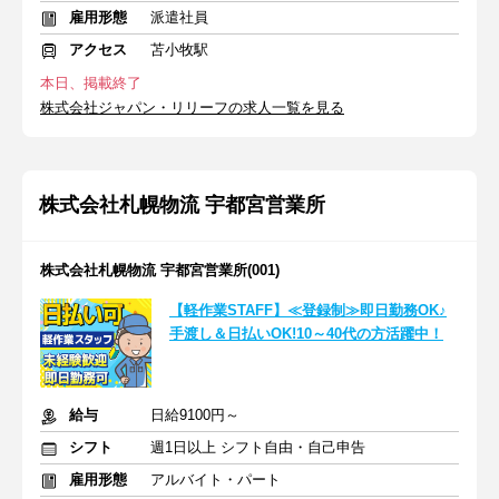
雇用形態
派遣社員
アクセス
苫小牧駅
本日、掲載終了
株式会社ジャパン・リリーフの求人一覧を見る
株式会社札幌物流 宇都宮営業所
株式会社札幌物流 宇都宮営業所(001)
【軽作業STAFF】≪登録制≫即日勤務OK♪
手渡し＆日払いOK!10～40代の方活躍中！
給与
日給9100円～
シフト
週1日以上 シフト自由・自己申告
雇用形態
アルバイト・パート