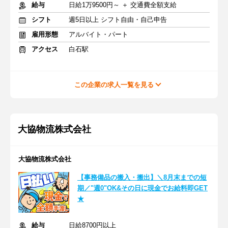
給与
日給1万9500円～ ＋ 交通費全額支給
シフト
週5日以上 シフト自由・自己申告
雇用形態
アルバイト・パート
アクセス
白石駅
この企業の求人一覧を見る
大協物流株式会社
大協物流株式会社
【事務備品の搬入・搬出】＼8月末までの短
期／"週0"OK&その日に現金でお給料即GET
★
給与
日給8700円以上