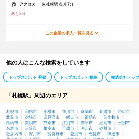
アクセス
東札幌駅 徒歩7分
あと2日
この企業の求人一覧を見る
他の人はこんな検索をしています
トップスポット 登録
トップスポット 福島
株式会社トッ
「札幌駅」周辺のエリア
札幌市
函館市
小樽市
旭川市
室蘭市
釧路市
帯広市
北見市
夕張市
岩見沢市
網走市
留萌市
苫小牧市
稚内市
美唄市
芦別市
江別市
赤平市
紋別市
士別市
名寄市
三笠市
根室市
千歳市
滝川市
砂川市
歌志内市
深川市
富良野市
登別市
恵庭市
伊達市