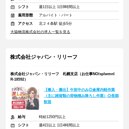
シフト
週1日以上 1日8時間以上
雇用形態
アルバイト・パート
アクセス
北２４条駅 徒歩5分
大協物流株式会社の求人一覧を見る
株式会社ジャパン・リリーフ
株式会社ジャパン・リリーフ 札幌支店（お仕事NO/splwmnl
R-18592）
【搬入・搬出】午前中のみ◎倉庫内軽作業
（主に雑貨類の荷物積み降ろし作業）◎長期
歓迎
給与
時給1250円以上
シフト
週4日以上 1日4時間以上