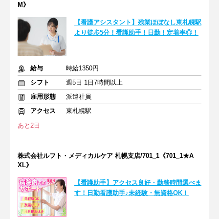
M》
【看護アシスタント】残業ほぼなし東札幌駅
より徒歩5分！看護助手！日勤！定着率◎！
給与
時給1350円
シフト
週5日 1日7時間以上
雇用形態
派遣社員
アクセス
東札幌駅
あと2日
株式会社ルフト・メディカルケア 札幌支店/701_1《701_1★A
XL》
【看護助手】アクセス良好・勤務時間選べま
す！日勤看護助手♪未経験・無資格OK！