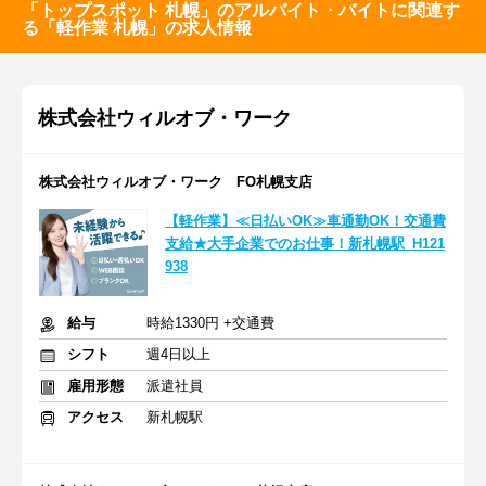
「トップスポット 札幌」のアルバイト・バイトに関連す
る「軽作業 札幌」の求人情報
株式会社ウィルオブ・ワーク
株式会社ウィルオブ・ワーク FO札幌支店
【軽作業】≪日払いOK≫車通勤OK！交通費
支給★大手企業でのお仕事！新札幌駅_H121
938
給与
時給1330円 +交通費
シフト
週4日以上
雇用形態
派遣社員
アクセス
新札幌駅