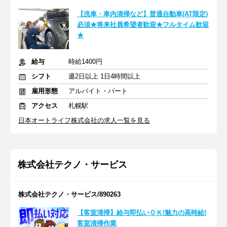
【洗車・車内清掃など】普通自動車(AT限定)
必須★将来社員希望者歓迎★フルタイム歓迎
★
給与
時給1400円
シフト
週2日以上 1日4時間以上
雇用形態
アルバイト・パート
アクセス
札幌駅
日本オートライフ株式会社の求人一覧を見る
株式会社テクノ・サービス
株式会社テクノ・サービス/890263
【客室清掃】給与即払いＯＫ!魅力の高時給!
客室清掃作業