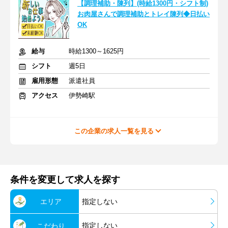
【調理補助・陳列】(時給1300円・シフト制)
お肉屋さんで調理補助とトレイ陳列◆日払い
OK
給与
時給1300～1625円
シフト
週5日
雇用形態
派遣社員
アクセス
伊勢崎駅
この企業の求人一覧を見る
条件を変更して求人を探す
エリア
指定しない
指定しない
こだわり