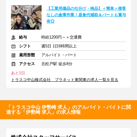
【工業用備品の仕分け・検品】＜簡単＞接客
なしの倉庫作業！昼食代補助＆パートも賞与
有◎
給与
時給1200円～＋交通費
シフト
週5日 1日6時間以上
雇用形態
アルバイト・パート
アクセス
北松戸駅 徒歩8分
あと1日
トラスコ中山株式会社 プラネット東関東の求人一覧を見る
「トラスコ中山 伊勢崎 求人」のアルバイト・バイトに関
連する「伊勢崎 求人」の求人情報