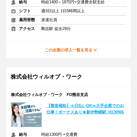
給与
時給1400～1875円+交通費全額支給
シフト
週3日以上 1日5時間以上
雇用形態
派遣社員
アクセス
剛志駅 徒歩29分
この企業の求人一覧を見る
株式会社ウィルオブ・ワーク
株式会社ウィルオブ・ワーク FO熊谷支店
【製造補助】≪日払いOK≫大手企業でのお
仕事！ボーナスあり★新伊勢崎駅_H130906
給与
時給1300円 +交通費