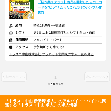
【軽作業スタッフ】商品を開封したらバーコ
ードを"ピッ"！たったこれだけのシンプル作
業◎
給与
時給1150円～+交通費
シフト
週3日以上 1日6時間以上 シフト自由・自己申告
雇用形態
アルバイト・パート
アクセス
伊勢崎ICから車で1分
トラスコ中山株式会社 プラネット北関東の求人一覧を見る
1
前のページへ
次のページへ
求人数 全
1
件
「トラスコ中山 伊勢崎 求人」のアルバイト・バイトに関
連する「トラスコ中山 求人」の求人情報