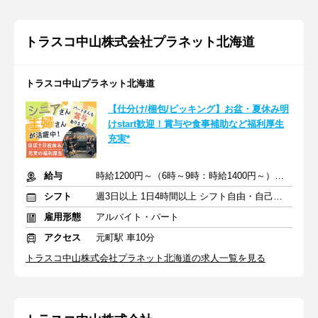
トラスコ中山株式会社プラネット北海道
トラスコ中山プラネット北海道
【仕分け/梱包/ピッキング】お盆・夏休み明
けstart歓迎！賞与や食事補助など福利厚生
充実*
給与
時給1200円～（6時～9時：時給1400円～）＋交通費全額支給
シフト
週3日以上 1日4時間以上 シフト自由・自己申告
雇用形態
アルバイト・パート
アクセス
元町駅 車10分
トラスコ中山株式会社プラネット北海道の求人一覧を見る