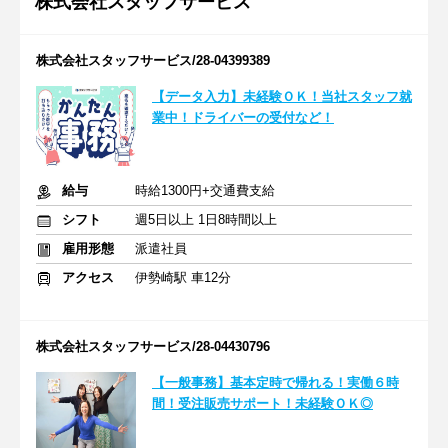
株式会社スタッフサービス
株式会社スタッフサービス/28-04399389
【データ入力】未経験ＯＫ！当社スタッフ就
業中！ドライバーの受付など！
給与
時給1300円+交通費支給
シフト
週5日以上 1日8時間以上
雇用形態
派遣社員
アクセス
伊勢崎駅 車12分
株式会社スタッフサービス/28-04430796
【一般事務】基本定時で帰れる！実働６時
間！受注販売サポート！未経験ＯＫ◎