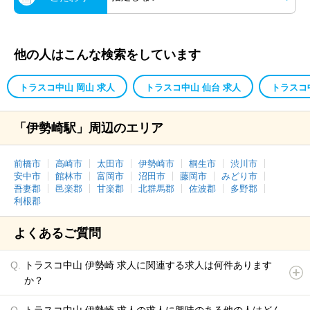
他の人はこんな検索をしています
トラスコ中山 岡山 求人
トラスコ中山 仙台 求人
トラスコ
「伊勢崎駅」周辺のエリア
前橋市
高崎市
太田市
伊勢崎市
桐生市
渋川市
安中市
館林市
富岡市
沼田市
藤岡市
みどり市
吾妻郡
邑楽郡
甘楽郡
北群馬郡
佐波郡
多野郡
利根郡
よくあるご質問
トラスコ中山 伊勢崎 求人に関連する求人は何件あります
か？