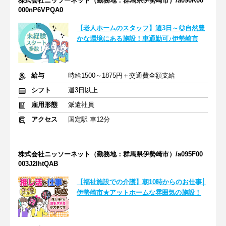
株式会社ニッソーネット（勤務地：群馬県伊勢崎市）/a090K00
000nP6VPQA0
【老人ホームのスタッフ】週3日～◎自然豊
かな環境にある施設！車通勤可♪伊勢崎市
給与
時給1500～1875円＋交通費全額支給
シフト
週3日以上
雇用形態
派遣社員
アクセス
国定駅 車12分
株式会社ニッソーネット（勤務地：群馬県伊勢崎市）/a095F00
003J2lhtQAB
【福祉施設での介護】朝10時からのお仕事│
伊勢崎市★アットホームな雰囲気の施設！