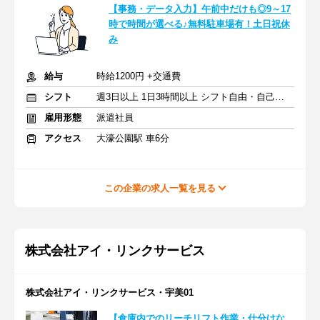
【事務・データ入力】午前中だけも◎9～17
時で時間が選べる♪無料駐車場有！土日祝休
み
給与
時給1200円 +交通費
シフト
週3日以上 1日3時間以上 シフト自由・自己申告
雇用形態
派遣社員
アクセス
大濠公園駅 車6分
この企業の求人一覧を見る
株式会社アイ・リンクサービス
株式会社アイ・リンクサービス・宇美01
【倉庫内でのリーチリフト作業・仕分けな