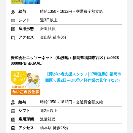
給与
時給1350～1812円＋交通費全額支給
シフト
週3日以上
雇用形態
派遣社員
アクセス
金山駅 徒歩8分
株式会社ニッソーネット（勤務地：福岡県福岡市西区）/a0928
00000PBnBdAAL
【障がい者支援スタッフ│17時退勤】福岡市
西区＼週2日～OK◎／軽作業の見守りなど♪
給与
時給1350～1812円＋交通費全額支給
シフト
週2日以上
雇用形態
派遣社員
アクセス
橋本駅 徒歩28分