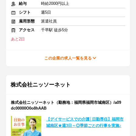
給与
時給2000円以上
シフト
週5日
雇用形態
派遣社員
アクセス
千早駅 徒歩5分
あと2日
この企業の求人一覧を見る
株式会社ニッソーネット
株式会社ニッソーネット（勤務地：福岡県福岡市城南区）/a09
dc00000O0o8hAAB
【デイサービスでの介護│日勤専任】福岡市
城南区★週3日～◎季節ごとの行事を実施♪