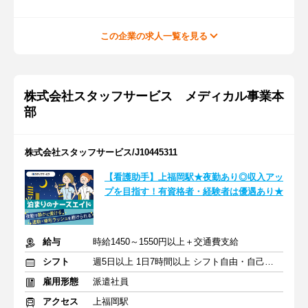
この企業の求人一覧を見る
株式会社スタッフサービス メディカル事業本
部
株式会社スタッフサービス/J10445311
【看護助手】上福岡駅★夜勤あり◎収入アッ
プを目指す！有資格者・経験者は優遇あり★
給与
時給1450～1550円以上＋交通費支給
シフト
週5日以上 1日7時間以上 シフト自由・自己申告
雇用形態
派遣社員
アクセス
上福岡駅