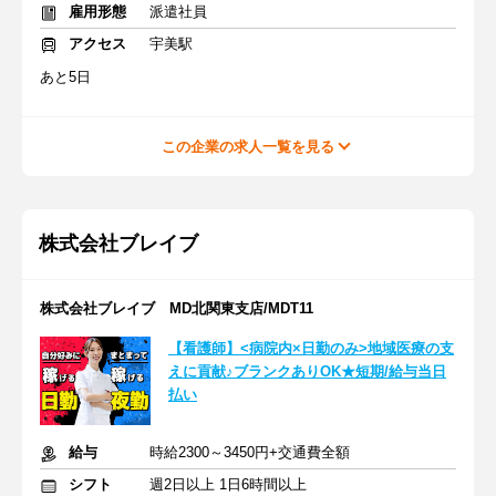
雇用形態
派遣社員
アクセス
宇美駅
あと5日
この企業の求人一覧を見る
株式会社ブレイブ
株式会社ブレイブ MD北関東支店/MDT11
【看護師】<病院内×日勤のみ>地域医療の支
えに貢献♪ブランクありOK★短期/給与当日
払い
給与
時給2300～3450円+交通費全額
シフト
週2日以上 1日6時間以上