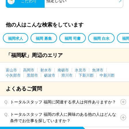
指定しない
こだわり
他の人はこんな検索をしています
福岡求人
福岡 募集
福岡 司書
福岡 白水
福岡
「福岡駅」周辺のエリア
富山市
高岡市
射水市
南砺市
氷見市
魚津市
小矢部市
黒部市
砺波市
滑川市
下新川郡
中新川郡
よくあるご質問
トータルスタッフ 福岡に関連する求人は何件ありますか？
トータルスタッフ 福岡の求人に興味のある他の人はどんな
条件でお仕事を探していますか？