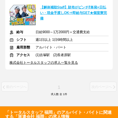
【解体補助Staff】財布がピンチ⁉単発×日払
い・現金手渡しOK⇒即給与GET★個室寮完
備
給与
日給9000～1万2000円＋交通費支給
シフト
週1日以上 1日6時間以上
雇用形態
アルバイト・パート
アクセス
(1)吉塚駅 (2)長者原駅
株式会社トータルスタッフの求人一覧を見る
1
前のページへ
次のページへ
求人数 全
1
件
「トータルスタッフ 福岡」のアルバイト・バイトに関連
する「派遣会社 福岡」の求人情報