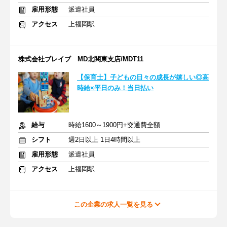
雇用形態
派遣社員
アクセス
上福岡駅
株式会社ブレイブ MD北関東支店/MDT11
【保育士】子どもの日々の成長が嬉しい◎高
時給×平日のみ！当日払い
給与
時給1600～1900円+交通費全額
シフト
週2日以上 1日4時間以上
雇用形態
派遣社員
アクセス
上福岡駅
この企業の求人一覧を見る