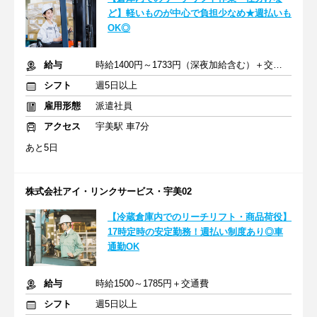
ど】軽いものが中心で負担少なめ★週払いも
OK◎
給与
時給1400円～1733円（深夜加給含む）＋交通費
シフト
週5日以上
雇用形態
派遣社員
アクセス
宇美駅 車7分
あと5日
株式会社アイ・リンクサービス・宇美02
【冷蔵倉庫内でのリーチリフト・商品荷役】
17時定時の安定勤務！週払い制度あり◎車
通勤OK
給与
時給1500～1785円＋交通費
シフト
週5日以上