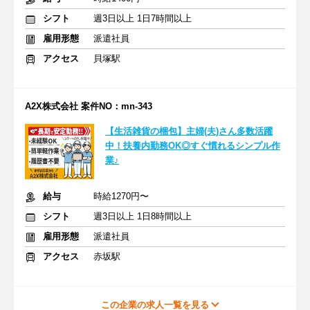
シフト
週3日以上 1日7時間以上
雇用形態
派遣社員
アクセス
貝塚駅
A2X株式会社 案件NO：mn-343
【生活雑貨の梱包】主婦(夫)さん多数活躍
中！扶養内勤務OK◎すぐ慣れるシンプル作
業♪
給与
時給1270円〜
シフト
週3日以上 1日8時間以上
雇用形態
派遣社員
アクセス
赤坂駅
この企業の求人一覧を見る