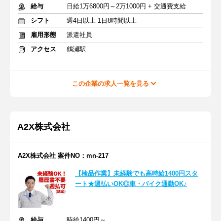
給与
日給1万6800円～2万1000円 + 交通費支給
シフト
週4日以上 1日8時間以上
雇用形態
派遣社員
アクセス
鶴瀬駅
この企業の求人一覧を見る
A2X株式会社
A2X株式会社 案件NO：mn-217
【検品作業】未経験でも高時給1400円スタ
ート★週払いOK◎車・バイク通勤OK♪
給与
時給1400円～