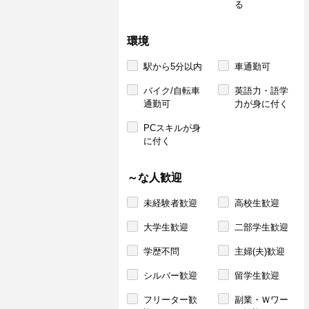
る
環境
駅から5分以内
車通勤可
バイク/自転車
英語力・語学
通勤可
力が身に付く
PCスキルが身
に付く
～な人歓迎
未経験者歓迎
高校生歓迎
大学生歓迎
二部学生歓迎
学歴不問
主婦(夫)歓迎
シルバー歓迎
留学生歓迎
フリーター歓
副業・Ｗワー