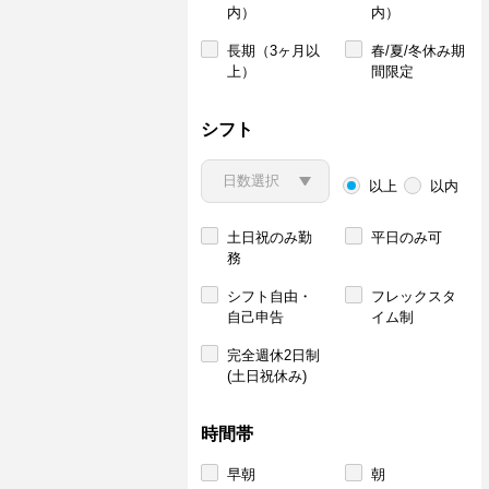
内）
内）
長期（3ヶ月以
春/夏/冬休み期
上）
間限定
シフト
以上
以内
土日祝のみ勤
平日のみ可
務
シフト自由・
フレックスタ
自己申告
イム制
完全週休2日制
(土日祝休み)
時間帯
早朝
朝