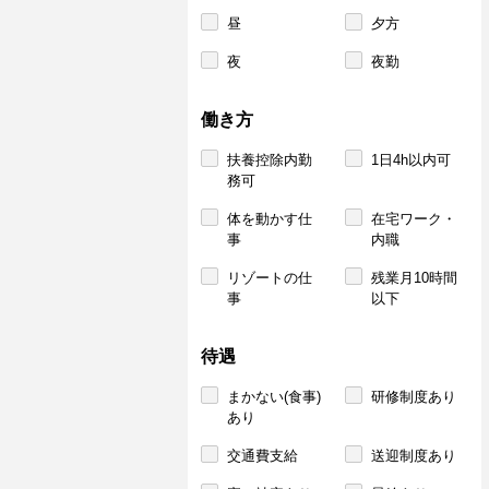
昼
夕方
夜
夜勤
働き方
扶養控除内勤
1日4h以内可
務可
体を動かす仕
在宅ワーク・
事
内職
リゾートの仕
残業月10時間
事
以下
待遇
まかない(食事)
研修制度あり
あり
交通費支給
送迎制度あり