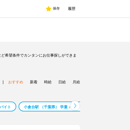
履歴
保存
など希望条件でカンタンにお仕事探しができま
|
おすすめ
新着
時給
日給
月給
 バイト
小倉台駅 （千葉県） 学童 バイト
マンション清掃 大阪