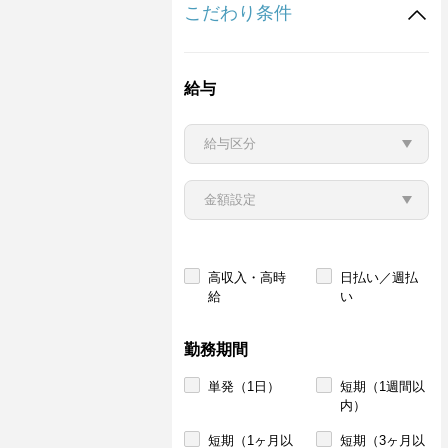
こだわり条件
給与
高収入・高時
日払い／週払
給
い
勤務期間
単発（1日）
短期（1週間以
内）
短期（1ヶ月以
短期（3ヶ月以