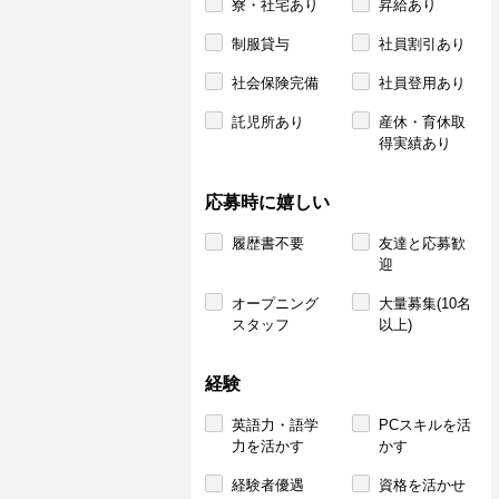
寮・社宅あり
昇給あり
制服貸与
社員割引あり
社会保険完備
社員登用あり
託児所あり
産休・育休取
得実績あり
応募時に嬉しい
履歴書不要
友達と応募歓
迎
オープニング
大量募集(10名
スタッフ
以上)
経験
英語力・語学
PCスキルを活
力を活かす
かす
経験者優遇
資格を活かせ