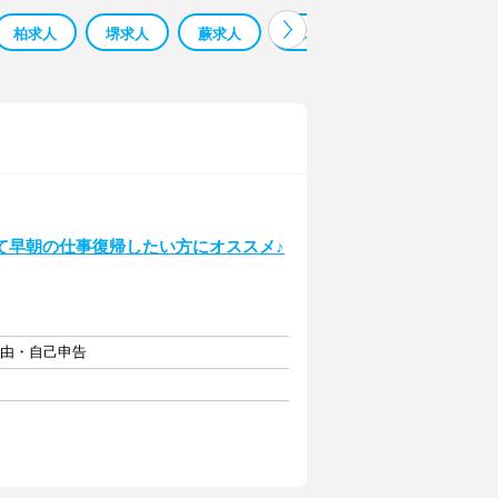
柏求人
堺求人
蕨求人
鳳求人
寮 監 求人 求人
て早朝の仕事復帰したい方にオススメ♪
自由・自己申告