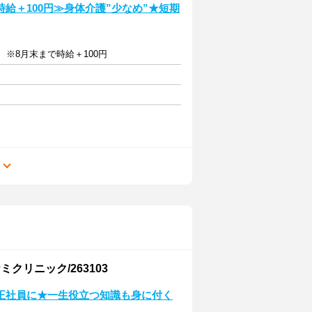
給＋100円≫身体介護”少なめ”★短期
給 ※8月末まで時給＋100円
る
リニック/263103
正社員に★一生役立つ知識も身に付く