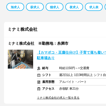
旭求人
萩求人
猫求人
夜求人
求人表
ミナミ株式会社
ミナミ株式会社 ※勤務地：糸満市
【カマボコ・豆腐仕分け】子育て落ち着い
駐車場あり
給与
時給1150円～+交通費
シフト
週2日以上 1日3時間以上 シフト
雇用形態
アルバイト・パート
アクセス
赤嶺駅 車21分
ミナミ株式会社の求人一覧を見る