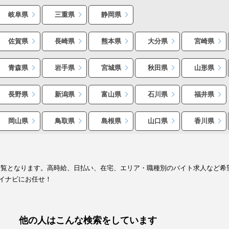
岐阜県
三重県
静岡県
佐賀県
長崎県
熊本県
大分県
宮崎県
青森県
岩手県
宮城県
秋田県
山形県
長野県
新潟県
富山県
石川県
福井県
岡山県
鳥取県
島根県
山口県
香川県
一覧となります。高時給、日払い、在宅、エリア・職種別のバイト求人など希
イナビにお任せ！
他の人はこんな検索をしています