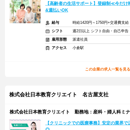
【高齢者の生活サポート】登録制≪今だけ時
&週払いOK
給与
時給1420円～1750円+交通費支
シフト
週2日以上 シフト自由・自己申告
雇用形態
派遣社員
アクセス
小倉駅
この企業の求人一覧を見
株式会社日本教育クリエイト 名古屋支社
株式会社日本教育クリエイト 勤務地：産科・婦人科ミナミク
【クリニックでの医療事務】安定の業界で
◎