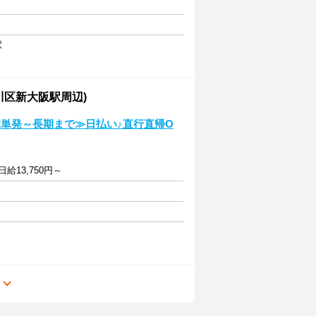
駅
川区新大阪駅周辺)
単発～長期まで≫日払い♪直行直帰O
給13,750円～
る