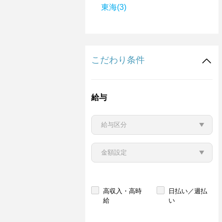
東海(3)
こだわり条件
給与
高収入・高時
日払い／週払
給
い