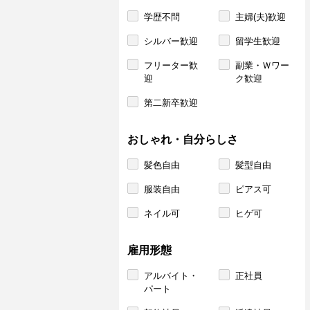
学歴不問
主婦(夫)歓迎
シルバー歓迎
留学生歓迎
フリーター歓
副業・Ｗワー
迎
ク歓迎
第二新卒歓迎
おしゃれ・自分らしさ
髪色自由
髪型自由
服装自由
ピアス可
ネイル可
ヒゲ可
雇用形態
アルバイト・
正社員
パート