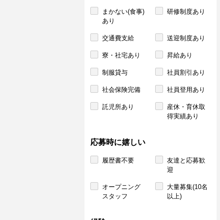
まかない(食事)
研修制度あり
あり
交通費支給
送迎制度あり
寮・社宅あり
昇給あり
制服貸与
社員割引あり
社会保険完備
社員登用あり
託児所あり
産休・育休取
得実績あり
応募時に嬉しい
履歴書不要
友達と応募歓
迎
オープニング
大量募集(10名
スタッフ
以上)