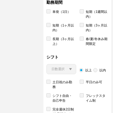
勤務期間
単発（1日）
短期（1週間以
内）
短期（1ヶ月以
短期（3ヶ月以
内）
内）
長期（3ヶ月以
春/夏/冬休み期
上）
間限定
シフト
以上
以内
土日祝のみ勤
平日のみ可
務
シフト自由・
フレックスタ
自己申告
イム制
完全週休2日制