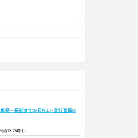
単発～長期まで≫日払い♪直行直帰O
給13,750円～