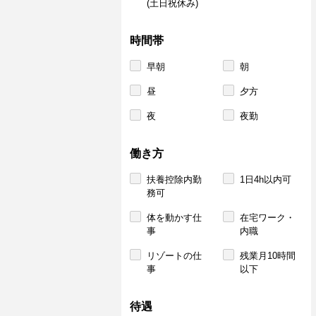
(土日祝休み)
時間帯
早朝
朝
昼
夕方
夜
夜勤
働き方
扶養控除内勤
1日4h以内可
務可
体を動かす仕
在宅ワーク・
事
内職
リゾートの仕
残業月10時間
事
以下
待遇