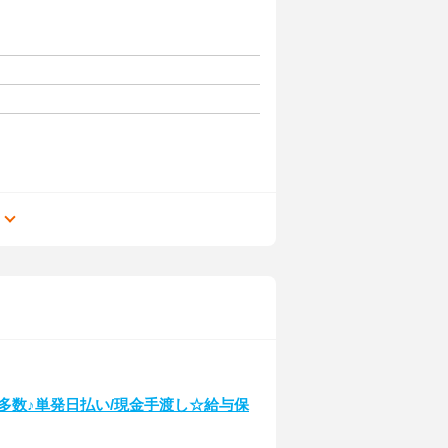
る
多数♪単発日払い/現金手渡し☆給与保