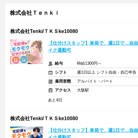
株式会社Ｔｅｎｋｉ
株式会社Tenki/ＴＫＳke10080
【仕分けスタッフ】単発で、週1日で…自
イク通勤可
給与
時給1300円～
シフト
週1日以上 シフト自由・自己申告
雇用形態
アルバイト・パート
アクセス
大阪駅
あと4日
株式会社Tenki/ＴＫＳke10080
【仕分けスタッフ】単発で、週1日で…自
イク通勤可