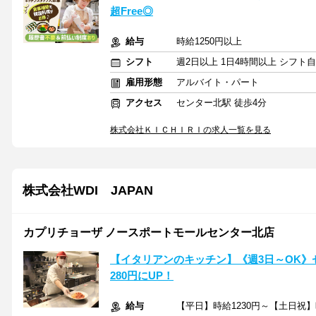
超Free◎
給与
時給1250円以上
シフト
週2日以上 1日4時間以上 シフト
雇用形態
アルバイト・パート
アクセス
センター北駅 徒歩4分
株式会社ＫＩＣＨＩＲＩの求人一覧を見る
株式会社WDI JAPAN
カプリチョーザ ノースポートモールセンター北店
【イタリアンのキッチン】《週3日～OK》
280円にUP！
給与
【平日】時給1230円～【土日祝】