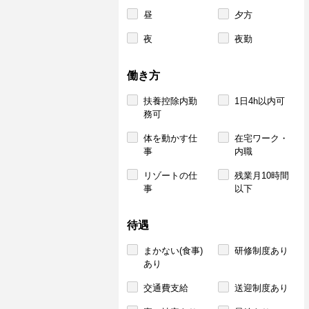
昼
夕方
夜
夜勤
働き方
扶養控除内勤
1日4h以内可
務可
体を動かす仕
在宅ワーク・
事
内職
リゾートの仕
残業月10時間
事
以下
待遇
まかない(食事)
研修制度あり
あり
交通費支給
送迎制度あり