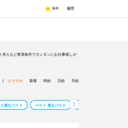
履歴
保存
ト求人など希望条件でカンタンにお仕事探しが
|
おすすめ
新着
時給
日給
月給
イト楽なバイト
バイト 楽なバイト
バイトレ 単発バイト