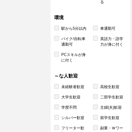
る
環境
駅から5分以内
車通勤可
バイク/自転車
英語力・語学
通勤可
力が身に付く
PCスキルが身
に付く
～な人歓迎
未経験者歓迎
高校生歓迎
大学生歓迎
二部学生歓迎
学歴不問
主婦(夫)歓迎
シルバー歓迎
留学生歓迎
フリーター歓
副業・Ｗワー