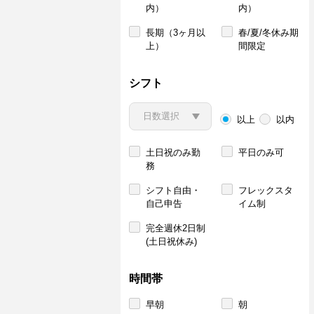
内）
内）
長期（3ヶ月以
春/夏/冬休み期
上）
間限定
シフト
以上
以内
土日祝のみ勤
平日のみ可
務
シフト自由・
フレックスタ
自己申告
イム制
完全週休2日制
(土日祝休み)
時間帯
早朝
朝