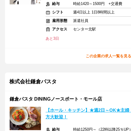
給与
時給1420～1500円 +交通費
シフト
週4日以上 1日8時間以上
雇用形態
派遣社員
アクセス
センター北駅
あと3日
この企業の求人一覧を見
株式会社鎌倉パスタ
鎌倉パスタ DININGノースポート・モール店
【ホール・キッチン】★週2日～OK★主婦
方大歓迎！
給与
時給1250円～（22時以降25％UP