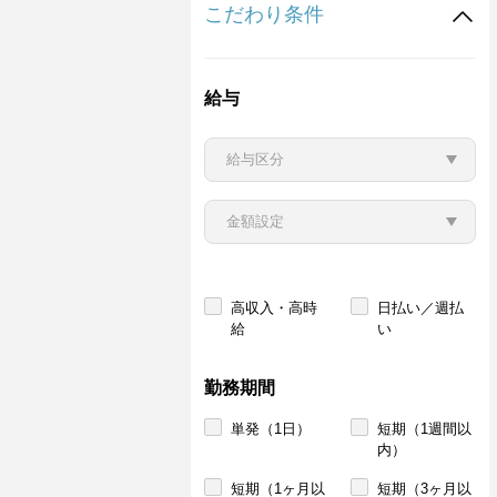
こだわり条件
給与
高収入・高時
日払い／週払
給
い
勤務期間
単発（1日）
短期（1週間以
内）
短期（1ヶ月以
短期（3ヶ月以