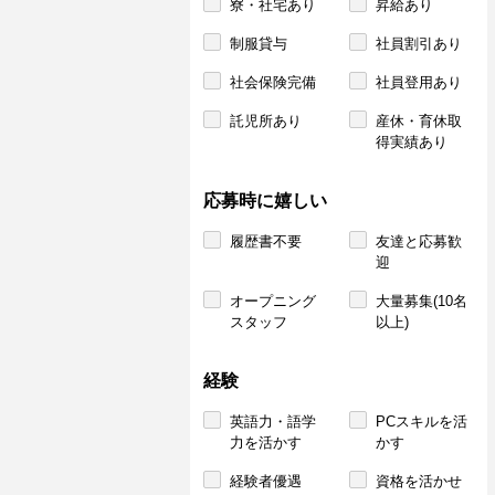
寮・社宅あり
昇給あり
制服貸与
社員割引あり
社会保険完備
社員登用あり
託児所あり
産休・育休取
得実績あり
応募時に嬉しい
履歴書不要
友達と応募歓
迎
オープニング
大量募集(10名
スタッフ
以上)
経験
英語力・語学
PCスキルを活
力を活かす
かす
経験者優遇
資格を活かせ