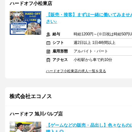
ハードオフ小松東店
【販売・接客】まずは一緒に働いてみません
さい♪
給与
時給1200円～(※日祝は時給50
シフト
週2日以上 1日4時間以上
雇用形態
アルバイト・パート
アクセス
小松駅から車で約10分
ハードオフ小松東店の求人一覧を見る
株式会社エコノス
ハードオフ 旭川パルプ店
【ゲームなどの販売・品出し】色々なもの
購入も◎