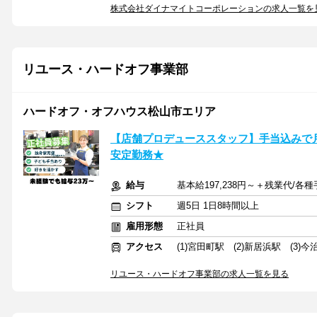
株式会社ダイナマイトコーポレーションの求人一覧を
リユース・ハードオフ事業部
ハードオフ・オフハウス松山市エリア
【店舗プロデューススタッフ】手当込みで
安定勤務★
給与
基本給197,238円～＋残業代/
シフト
週5日 1日8時間以上
雇用形態
正社員
アクセス
(1)宮田町駅 (2)新居浜駅 (3)今
リユース・ハードオフ事業部の求人一覧を見る