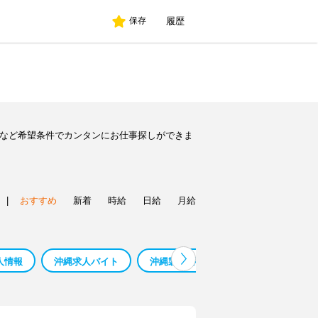
履歴
保存
人など希望条件でカンタンにお仕事探しができま
|
おすすめ
新着
時給
日給
月給
人情報
沖縄求人バイト
沖縄製粉 求人
沖縄そば 求人