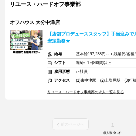
リユース・ハードオフ事業部
オフハウス 大分中津店
【店舗プロデューススタッフ】手当込みで
安定勤務★
給与
基本給197,238円～＋残業代/
シフト
週5日 1日8時間以上
雇用形態
正社員
アクセス
(1)東中津駅 (2)上塩屋駅 (3)行
リユース・ハードオフ事業部の求人一覧を見る
1
前のページへ
求人数 全
1
件