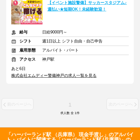
【イベント施設警備】サッカースタジアム♪
週払い★短期OK！未経験歓迎！
給与
日給9000円～
シフト
週1日以上 シフト自由・自己申告
雇用形態
アルバイト・パート
アクセス
神戸駅
あと6日
株式会社エムディー警備神戸の求人一覧を見る
1
前のページへ
次のページへ
求人数 全
1
件
「ハーバーランド駅 （兵庫県） 現金手渡し」のアルバイ
ト・バイトに関連する「ハーバーランド駅 (兵庫県)」の