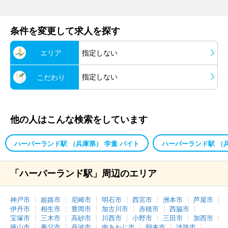
条件を変更して求人を探す
エリア
指定しない
指定しない
こだわり
他の人はこんな検索をしています
ハーバーランド駅 （兵庫県） 学童 バイト
ハーバーランド駅 （
「ハーバーランド駅」周辺のエリア
神戸市
姫路市
尼崎市
明石市
西宮市
洲本市
芦屋市
伊丹市
相生市
豊岡市
加古川市
赤穂市
西脇市
宝塚市
三木市
高砂市
川西市
小野市
三田市
加西市
篠山市
養父市
丹波市
南あわじ市
朝来市
淡路市