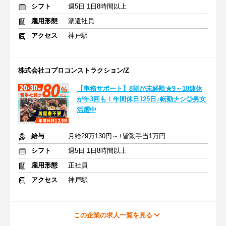
シフト
週5日 1日8時間以上
雇用形態
派遣社員
アクセス
神戸駅
株式会社コプロコンストラクション/Z
【事務サポート】8割が未経験★9～10連休
が年3回も！年間休日125日♪転勤ナシ◎男女
活躍中
給与
月給29万130円～+皆勤手当1万円
シフト
週5日 1日8時間以上
雇用形態
正社員
アクセス
神戸駅
この企業の求人一覧を見る