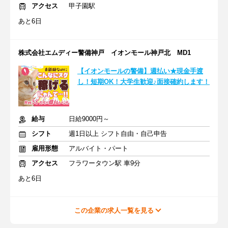
アクセス
甲子園駅
あと6日
株式会社エムディー警備神戸 イオンモール神戸北 MD1
【イオンモールの警備】週払い★現金手渡
し！短期OK！大学生歓迎♪面接確約します！
給与
日給9000円～
シフト
週1日以上 シフト自由・自己申告
雇用形態
アルバイト・パート
アクセス
フラワータウン駅 車9分
あと6日
この企業の求人一覧を見る