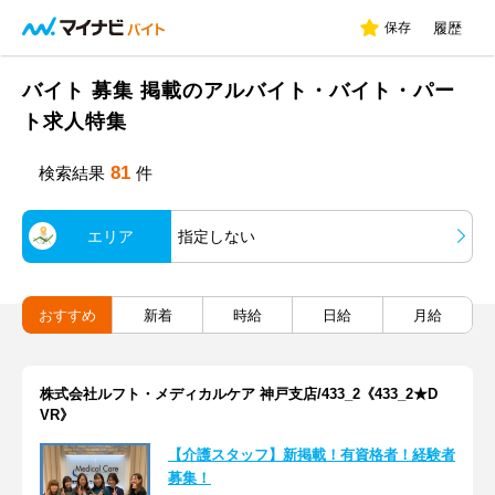
保存
履歴
バイト 募集 掲載のアルバイト・バイト・パー
ト求人特集
81
検索結果
件
エリア
指定しない
おすすめ
新着
時給
日給
月給
株式会社ルフト・メディカルケア 神戸支店/433_2《433_2★D
VR》
【介護スタッフ】新掲載！有資格者！経験者
募集！