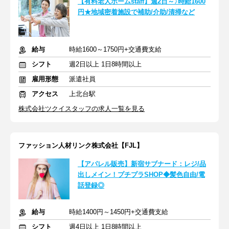
【有料老人ホームstaff】週2日～♪時給1600
円★地域密着施設で補助/介助/清掃など
給与
時給1600～1750円+交通費支給
シフト
週2日以上 1日8時間以上
雇用形態
派遣社員
アクセス
上北台駅
株式会社ツクイスタッフの求人一覧を見る
ファッション人材リンク株式会社【FJL】
【アパレル販売】新宿サブナード：レジ/品
出しメイン！プチプラSHOP◆髪色自由/電
話登録◎
給与
時給1400円～1450円+交通費支給
シフト
週4日以上 1日8時間以上