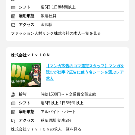
シフト
週5日 1日8時間以上
雇用形態
派遣社員
アクセス
金沢駅
ファッション人材リンク株式会社の求人一覧を見る
株式会社ｖｉｖｉＯＮ
【マンガ広告のコマ選定スタッフ】マンガを
読むが仕事!?広告に使う名シーンを選ぶレア
求人
給与
時給1500円～＋交通費全額支給
シフト
週3日以上 1日5時間以上
雇用形態
アルバイト・パート
アクセス
秋葉原駅 徒歩2分
株式会社ｖｉｖｉＯＮの求人一覧を見る