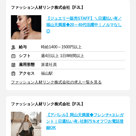
ファッション人材リンク株式会社【FJL】
【ジュエリー販売STAFF】＼日週払い有／
福山天満屋◆20～40代活躍中｜ノルマなし
◎
給与
時給1400～1500円以上
シフト
週4日以上 1日8時間以上
雇用形態
派遣社員
アクセス
福山駅
ファッション人材リンク株式会社の求人一覧を見る
ファッション人材リンク株式会社【FJL】
【アパレル】岡山天満屋◆フレンチ×エレガ
ント｜日週払い有♪社割75％オフ♡お電話登
録OK