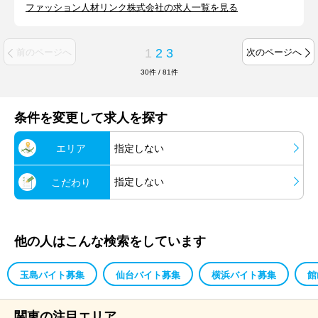
ファッション人材リンク株式会社の求人一覧を見る
1
2
3
前のページへ
次のページへ
30
件
/
81
件
条件を変更して求人を探す
エリア
指定しない
指定しない
こだわり
他の人はこんな検索をしています
玉島バイト募集
仙台バイト募集
横浜バイト募集
館
関東の注目エリア