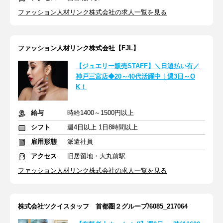
ファッション人材リンク株式会社の求人一覧を見る
ファッション人材リンク株式会社【FJL】
【ジュエリー販売STAFF】＼日週払い有／
神戸三宮店◆20～40代活躍中｜週3日～O
K！
給与
時給1400～1500円以上
シフト
週4日以上 1日8時間以上
雇用形態
派遣社員
アクセス
旧居留地・大丸前駅
ファッション人材リンク株式会社の求人一覧を見る
株式会社ツクイスタッフ 首都圏２グループ/6085_217064