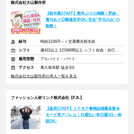
株式会社大山製作所
【軽作業STAFF】数年ぶりの掲載！昇給・
賞与あり◎職場見学OK♪完全”平日のみ”の
勤務！
給与
時給1226円～＋交通費全額支給
シフト
週4日以上 1日5時間以上 シフト自由・自己申告
雇用形態
アルバイト・パート
アクセス
東久留米駅 徒歩3分
株式会社大山製作所の求人一覧を見る
ファッション人材リンク株式会社【FJL】
【販売STAFF】ミナモア◆雑誌掲載多数★
モード系アパレル｜日週払い有◎週3日～相
談OK♪