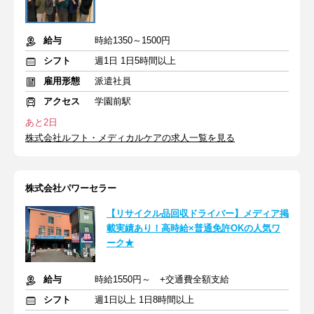
給与
時給1350～1500円
シフト
週1日 1日5時間以上
雇用形態
派遣社員
アクセス
学園前駅
あと2日
株式会社ルフト・メディカルケアの求人一覧を見る
株式会社パワーセラー
【リサイクル品回収ドライバー】メディア掲
載実績あり！高時給×普通免許OKの人気ワ
ーク★
給与
時給1550円～ +交通費全額支給
シフト
週1日以上 1日8時間以上