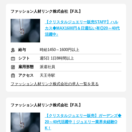
ファッション人材リンク株式会社【FJL】
【クリスタルジュエリー販売STAFF】ハル
カス◆MAX1600円＆日週払い有◎20～40代
活躍中♪
給与
時給1450～1600円以上
シフト
週5日 1日8時間以上
雇用形態
派遣社員
アクセス
天王寺駅
ファッション人材リンク株式会社の求人一覧を見る
ファッション人材リンク株式会社【FJL】
【クリスタルジュエリー販売】ガーデンズ◆
20～40代活躍中｜ジュエリー業界未経験O
K！