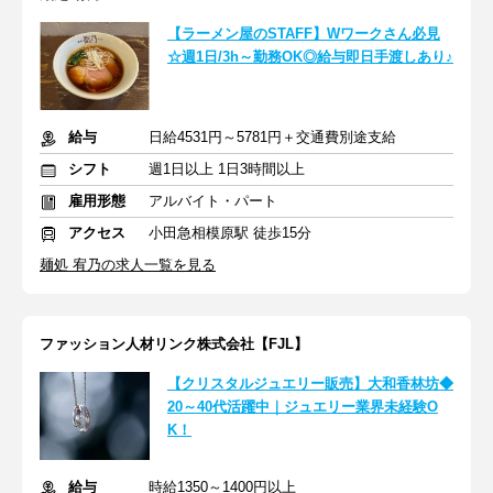
【ラーメン屋のSTAFF】Wワークさん必見
☆週1日/3h～勤務OK◎給与即日手渡しあり♪
給与
日給4531円～5781円＋交通費別途支給
シフト
週1日以上 1日3時間以上
雇用形態
アルバイト・パート
アクセス
小田急相模原駅 徒歩15分
麺処 宥乃の求人一覧を見る
ファッション人材リンク株式会社【FJL】
【クリスタルジュエリー販売】大和香林坊◆
20～40代活躍中｜ジュエリー業界未経験O
K！
給与
時給1350～1400円以上