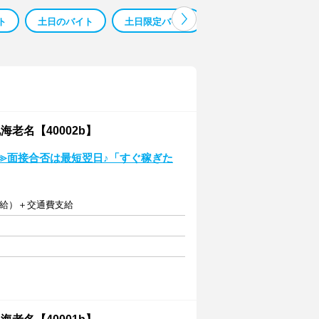
ト
土日のバイト
土日限定バイト
土日だけバイト
老名【40002b】
～≫面接合否は最短翌日♪「すぐ稼ぎた
支給）＋交通費支給