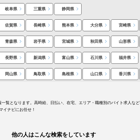
岐阜県
三重県
静岡県
佐賀県
長崎県
熊本県
大分県
宮崎県
青森県
岩手県
宮城県
秋田県
山形県
長野県
新潟県
富山県
石川県
福井県
岡山県
鳥取県
島根県
山口県
香川県
情報一覧となります。高時給、日払い、在宅、エリア・職種別のバイト求人な
マイナビにお任せ！
他の人はこんな検索をしています