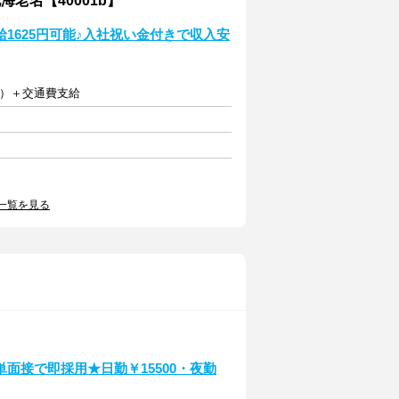
老名【40001b】
1625円可能♪入社祝い金付きで収入安
給）＋交通費支給
一覧を見る
面接で即採用★日勤￥15500・夜勤