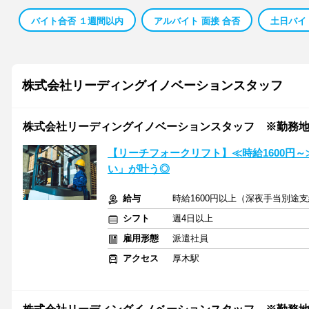
バイト合否 １週間以内
アルバイト 面接 合否
土日バイ
株式会社リーディングイノベーションスタッフ
株式会社リーディングイノベーションスタッフ ※勤務地海
【リーチフォークリフト】≪時給1600円
い」が叶う◎
給与
時給1600円以上（深夜手当別途
シフト
週4日以上
雇用形態
派遣社員
アクセス
厚木駅