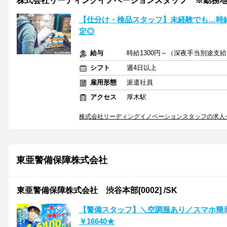
株式会社リーディングイノベーションスタッフ ※勤務地海
【仕分け・検品スタッフ】未経験でも…時給
定◎
給与
時給1300円～（深夜手当別途支
シフト
週4日以上
雇用形態
派遣社員
アクセス
厚木駅
株式会社リーディングイノベーションスタッフの求人
東亜警備保障株式会社
東亜警備保障株式会社 渋谷本部[0002] /SK
【警備スタッフ】＼空調服あり／スマホ簡単
￥16640★