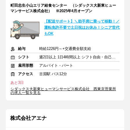
町田忠生小山エリア給食センター （シダックス大新東ヒュー
マンサービス株式会社） ※2025年4月オープン
【配送サポート】＼助手席に乗って移動！／
運転免許不要で土日祝はお休み！シニア世代
もOK
給与
時給1226円～+交通費全額支給
シフト
週2日以上 1日4時間以上 シフト自由・自己申告
雇用形態
アルバイト・パート
アクセス
古淵駅 バス12分
あと3日
シダックス大新東ヒューマンサービス株式会社 西東京営業所
の求人一覧を見る
株式会社アエナ