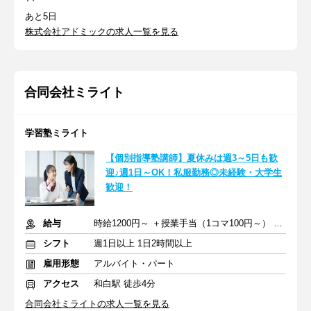
あと5日
株式会社アドミックの求人一覧を見る
合同会社ミライト
学習塾ミライト
【個別指導塾講師】夏休みは週3～5日も歓
迎♪週1日～OK！私服勤務◎未経験・大学生
歓迎！
給与
時給1200円～ ＋授業手当（1コマ100円～） ＋交通費支給
シフト
週1日以上 1日2時間以上
雇用形態
アルバイト・パート
アクセス
和白駅 徒歩4分
合同会社ミライトの求人一覧を見る