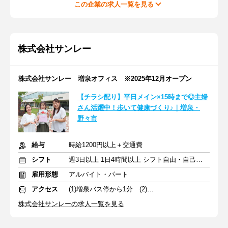
この企業の求人一覧を見る
株式会社サンレー
株式会社サンレー 増泉オフィス ※2025年12月オープン
【チラシ配り】平日メイン×15時まで◎主婦
さん活躍中！歩いて健康づくり♪｜増泉・
野々市
給与
時給1200円以上＋交通費
シフト
週3日以上 1日4時間以上 シフト自由・自己申告
雇用形態
アルバイト・パート
アクセス
(1)増泉バス停から1分 (2)野々市駅
株式会社サンレーの求人一覧を見る