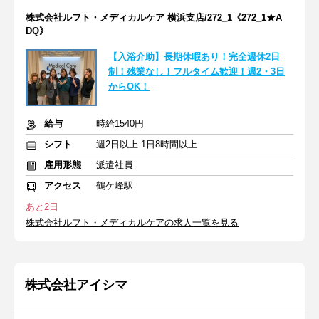
株式会社ルフト・メディカルケア 横浜支店/272_1《272_1★A
DQ》
【入浴介助】長期休暇あり！完全週休2日
制！残業なし！フルタイム歓迎！週2・3日
からOK！
給与
時給1540円
シフト
週2日以上 1日8時間以上
雇用形態
派遣社員
アクセス
鶴ケ峰駅
あと2日
株式会社ルフト・メディカルケアの求人一覧を見る
株式会社アイシマ