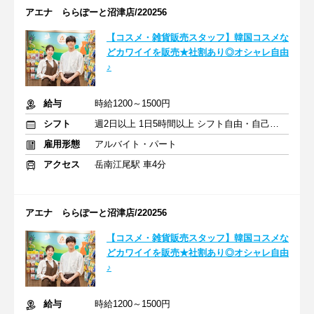
アエナ ららぽーと沼津店/220256
【コスメ・雑貨販売スタッフ】韓国コスメな
どカワイイを販売★社割あり◎オシャレ自由
♪
給与
時給1200～1500円
シフト
週2日以上 1日5時間以上 シフト自由・自己申告
雇用形態
アルバイト・パート
アクセス
岳南江尾駅 車4分
アエナ ららぽーと沼津店/220256
【コスメ・雑貨販売スタッフ】韓国コスメな
どカワイイを販売★社割あり◎オシャレ自由
♪
給与
時給1200～1500円