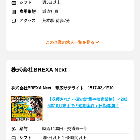
シフト
週3日以上
雇用形態
派遣社員
アクセス
荒本駅 徒歩7分
この企業の求人一覧を見る
株式会社BREXA Next
株式会社BREXA Next 帯広サテライト 1517-02／E10
【収穫された小麦の計量や検査業務】＜202
5年10月末までの短期案件＞日勤専属！
給与
時給1400円＋交通費一部
シフト
週5日以上 1日8時間以上