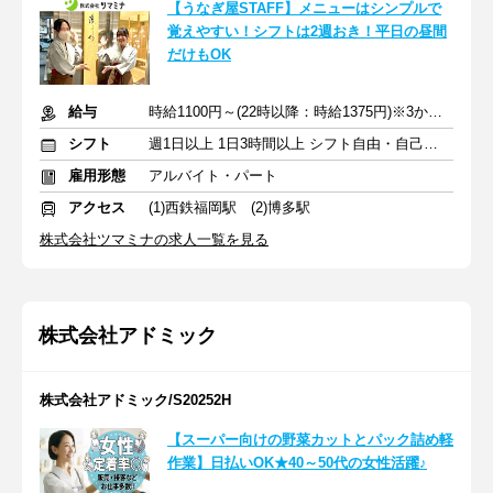
【うなぎ屋STAFF】メニューはシンプルで
覚えやすい！シフトは2週おき！平日の昼間
だけもOK
給与
時給1100円～(22時以降：時給1375円)※3か月おきに昇給チャンス
シフト
週1日以上 1日3時間以上 シフト自由・自己申告
雇用形態
アルバイト・パート
アクセス
(1)西鉄福岡駅 (2)博多駅
株式会社ツマミナの求人一覧を見る
株式会社アドミック
株式会社アドミック/S20252H
【スーパー向けの野菜カットとパック詰め軽
作業】日払いOK★40～50代の女性活躍♪