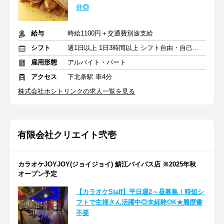
分◎
給与
時給1100円＋交通費別途支給
シフト
週1日以上 1日3時間以上 シフト自由・自己申告
雇用形態
アルバイト・パート
アクセス
下北条駅 車4分
株式会社ホシトリンクの求人一覧を見る
有限会社クリエイト弐壱
カラオケJOYJOY(ジョイジョイ) 鯖江バイパス店 ※2025年秋
オープン予定
【カラオケStaff】平日週2～昼募集！時短シ
フトで主婦さん活躍中◎未経験OK★履歴書
不要