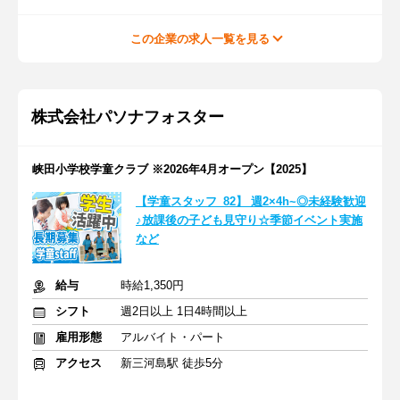
この企業の求人一覧を見る
株式会社パソナフォスター
峡田小学校学童クラブ ※2026年4月オープン【2025】
【学童スタッフ_82】 週2×4h~◎未経験歓迎
♪放課後の子ども見守り☆季節イベント実施
など
給与
時給1,350円
シフト
週2日以上 1日4時間以上
雇用形態
アルバイト・パート
アクセス
新三河島駅 徒歩5分