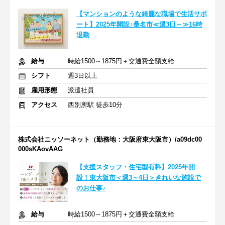
【マンションのような綺麗な職場で生活サポ
ート】2025年開設♪桑名市≪週3日～≫16時
退勤
給与
時給1500～1875円＋交通費全額支給
シフト
週3日以上
雇用形態
派遣社員
アクセス
西別所駅 徒歩10分
株式会社ニッソーネット（勤務地：大阪府東大阪市）/a09dc00
000sKAovAAG
【支援スタッフ・住宅型有料】2025年開
設！東大阪市＜週3～4日＞きれいな施設で
のお仕事♪
給与
時給1500～1875円＋交通費全額支給