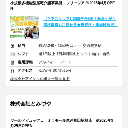
小規模多機能型居宅介護事業所 フリージア ※2025年4月OPE
N
【ケアスタッフ】職場見学OK！働きながら
資格取得も目指せる★無資格・未経験歓迎！
給与
時給1240～1650円以上 ＋ 交通費支給
シフト
週1日以上 1日4時間以上 シフト自由・自己申告
雇用形態
アルバイト・パート
アクセス
ゆめが丘駅 徒歩5分
株式会社アイシマの求人一覧を見る
株式会社とみづや
ワールドビュッフェ ミラモール東岸和田駅前店 ※2025年9
月25日OPEN