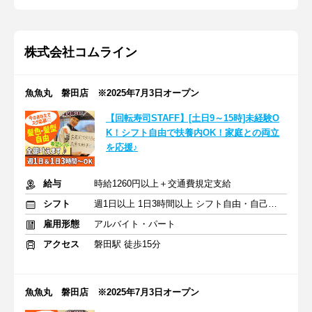
株式会社コムライン
魚魚丸 磐田店 ※2025年7月3日オープン
【回転寿司STAFF】[土日9～15時]未経験O
K！シフト自由で扶養内OK！家庭との両立
を応援♪
給与
時給1260円以上＋交通費規定支給
シフト
週1日以上 1日3時間以上 シフト自由・自己申告
雇用形態
アルバイト・パート
アクセス
磐田駅 徒歩15分
魚魚丸 磐田店 ※2025年7月3日オープン