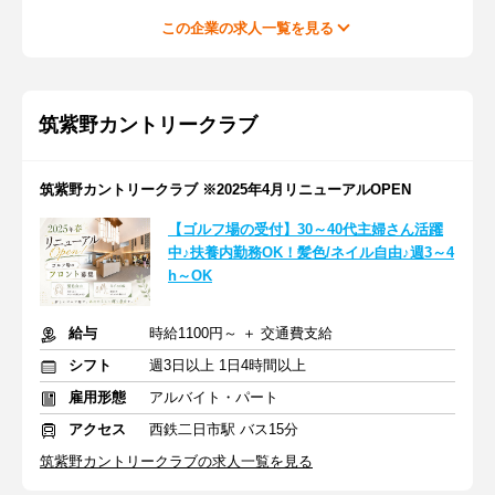
この企業の求人一覧を見る
筑紫野カントリークラブ
筑紫野カントリークラブ ※2025年4月リニューアルOPEN
【ゴルフ場の受付】30～40代主婦さん活躍
中♪扶養内勤務OK！髪色/ネイル自由♪週3～4
h～OK
給与
時給1100円～ ＋ 交通費支給
シフト
週3日以上 1日4時間以上
雇用形態
アルバイト・パート
アクセス
西鉄二日市駅 バス15分
筑紫野カントリークラブの求人一覧を見る