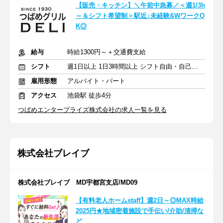
【販売・キッチン】＼午前中急募／＜週1/3h
～＆シフト希望制＞駅近♪未経験&WワークO
K◎
給与
時給1300円～＋交通費支給
シフト
週1日以上 1日3時間以上 シフト自由・自己申告
雇用形態
アルバイト・パート
アクセス
池袋駅 徒歩4分
つばめエンタープライズ株式会社の求人一覧を見る
株式会社ブレイブ
株式会社ブレイブ MD宇都宮支店/MD09
【有料老人ホームstaff】週2日～◎MAX時給
2025円★地域密着施設で手伝い/介助/清掃な
ど