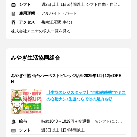
シフト
週2日以上 1日5時間以上 シフト自由・自己申告
雇用形態
アルバイト・パート
アクセス
岳南江尾駅 車4分
株式会社アエナの求人一覧を見る
みやぎ生活協同組合
みやぎ生協 仙台ハーベストビレッジ店※2025年12月12日OPE
N
【生協のレジスタッフ】"自動釣銭機"でミス
の心配ナシ♪生協ならではの魅力も◎
給与
時給1040～1819円＋交通費 ※シフトにより時給変動あり
シフト
週3日以上 1日4時間以上