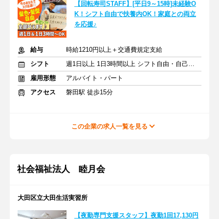
【回転寿司STAFF】[平日9～15時]未経験O
K！シフト自由で扶養内OK！家庭との両立
を応援♪
給与
時給1210円以上＋交通費規定支給
シフト
週1日以上 1日3時間以上 シフト自由・自己申告
雇用形態
アルバイト・パート
アクセス
磐田駅 徒歩15分
この企業の求人一覧を見る
社会福祉法人 睦月会
大田区立大田生活実習所
【夜勤専門支援スタッフ】夜勤1回17,130円