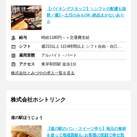
【バイキングスタッフ】＼シフトの配慮も抜
群／週2～土日のみもOK♪絶品まかないあり
☆
給与
時給1180円～＋交通費支給
シフト
週2日以上 1日4時間以上 シフト自由・自己申告
雇用形態
アルバイト・パート
アクセス
東岸和田駅 徒歩1分
株式会社とみづやの求人一覧を見る
株式会社ホシトリンク
道の駅ほうじょう
【道の駅のパン・スイーツ作り】地元の食材
を使って地域貢献も♪お客様の笑顔で幸せ気