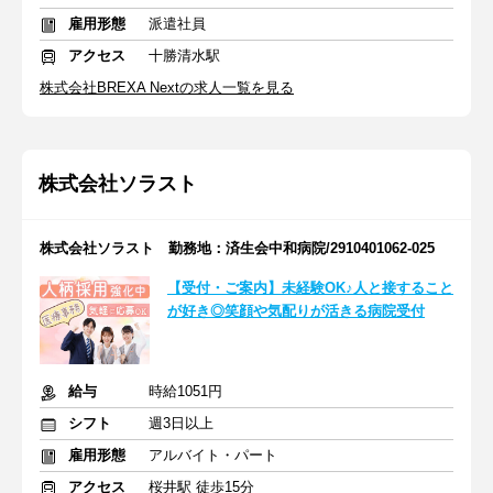
雇用形態
派遣社員
アクセス
十勝清水駅
株式会社BREXA Nextの求人一覧を見る
株式会社ソラスト
株式会社ソラスト 勤務地：済生会中和病院/2910401062-025
【受付・ご案内】未経験OK♪人と接すること
が好き◎笑顔や気配りが活きる病院受付
給与
時給1051円
シフト
週3日以上
雇用形態
アルバイト・パート
アクセス
桜井駅 徒歩15分