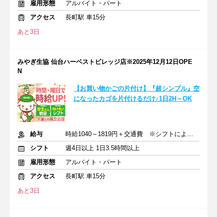
雇用形態
アルバイト・パート
アクセス
長町駅 車15分
あと3日
みやぎ生協 仙台ハーベストビレッジ店※2025年12月12日OPE
N
【お買い物かごの片付け】『超シンプル』空
になったカゴを片付けるだけ♪1日2H～OK
給与
時給1040～1819円＋交通費 ※シフトにより時給変動あり
シフト
週4日以上 1日3.5時間以上
雇用形態
アルバイト・パート
アクセス
長町駅 車15分
あと3日