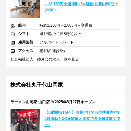
～28,130円★週1回～/未経験/扶養内/Wワー
クOK！
給与
時給1,250円～2,605円＋交通費
シフト
週1日以上 1日8時間以上
雇用形態
アルバイト・パート
アクセス
糀谷駅 徒歩6分
社会福祉法人 睦月会の求人一覧を見る
株式会社丸千代山岡家
ラーメン山岡家 山口店 ※2025年5月27日オープン
【山岡家STAFF】お昼だけでも◎扶養内や1
5時退勤もOK★家庭と両立できる超柔軟シフ
ト♪