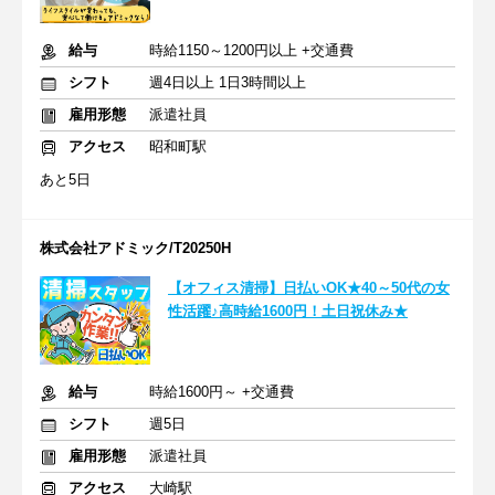
給与
時給1150～1200円以上 +交通費
シフト
週4日以上 1日3時間以上
雇用形態
派遣社員
アクセス
昭和町駅
あと5日
株式会社アドミック/T20250H
【オフィス清掃】日払いOK★40～50代の女
性活躍♪高時給1600円！土日祝休み★
給与
時給1600円～ +交通費
シフト
週5日
雇用形態
派遣社員
アクセス
大崎駅