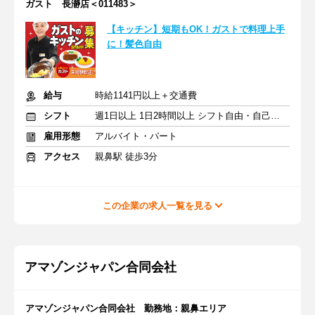
ガスト 長瀞店＜011483＞
【キッチン】短期もOK！ガストで料理上手
に！髪色自由
給与
時給1141円以上＋交通費
シフト
週1日以上 1日2時間以上 シフト自由・自己申告
雇用形態
アルバイト・パート
アクセス
親鼻駅 徒歩3分
この企業の求人一覧を見る
アマゾンジャパン合同会社
アマゾンジャパン合同会社 勤務地：親鼻エリア