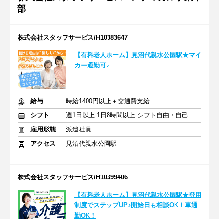
部
株式会社スタッフサービス/H10383647
【有料老人ホーム】見沼代親水公園駅★マイ
カー通勤可♪
給与
時給1400円以上＋交通費支給
シフト
週1日以上 1日8時間以上 シフト自由・自己申告
雇用形態
派遣社員
アクセス
見沼代親水公園駅
株式会社スタッフサービス/H10399406
【有料老人ホーム】見沼代親水公園駅★登用
制度でステップUP♪開始日も相談OK！車通
勤OK！