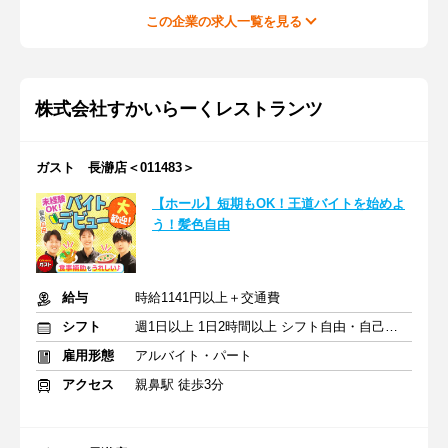
この企業の求人一覧を見る
株式会社すかいらーくレストランツ
ガスト 長瀞店＜011483＞
【ホール】短期もOK！王道バイトを始めよ
う！髪色自由
給与
時給1141円以上＋交通費
シフト
週1日以上 1日2時間以上 シフト自由・自己申告
雇用形態
アルバイト・パート
アクセス
親鼻駅 徒歩3分