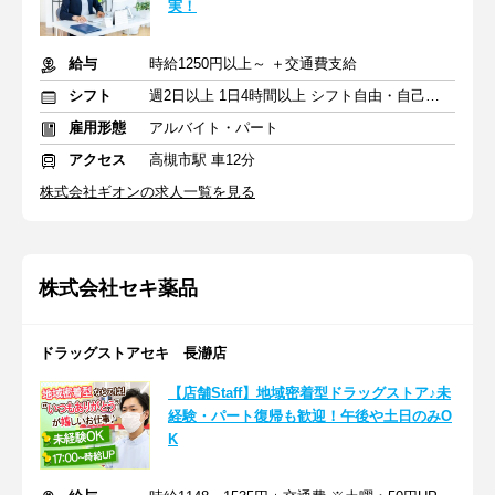
実！
給与
時給1250円以上～ ＋交通費支給
シフト
週2日以上 1日4時間以上 シフト自由・自己申告
雇用形態
アルバイト・パート
アクセス
高槻市駅 車12分
株式会社ギオンの求人一覧を見る
株式会社セキ薬品
ドラッグストアセキ 長瀞店
【店舗Staff】地域密着型ドラッグストア♪未
経験・パート復帰も歓迎！午後や土日のみO
K