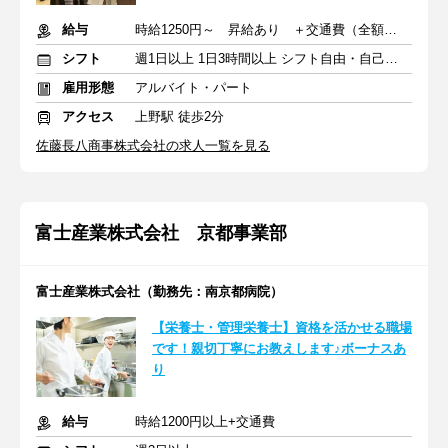
給与
時給1250円～ 昇給あり ＋交通費（全額支給）
シフト
週1日以上 1日3時間以上 シフト自由・自己申告
雇用形態
アルバイト・パート
アクセス
上野駅 徒歩2分
佐藤長八商事株式会社の求人一覧を見る
富士産業株式会社 京都事業部
富士産業株式会社（勤務先：南京都病院）
【栄養士・管理栄養士】資格を活かせる職場
です！親切丁寧にお教えします♪ボーナスあ
り
給与
時給1200円以上+交通費