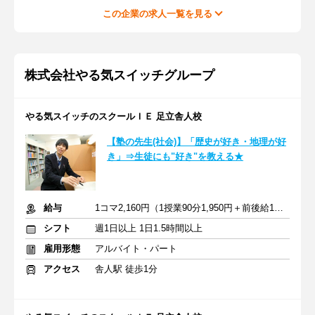
この企業の求人一覧を見る
株式会社やる気スイッチグループ
やる気スイッチのスクールＩＥ 足立舎人校
【塾の先生(社会)】「歴史が好き・地理が好
き」⇒生徒にも"好き"を教える★
給与
1コマ2,160円（1授業90分1,950円＋前後給10分210円）
シフト
週1日以上 1日1.5時間以上
雇用形態
アルバイト・パート
アクセス
舎人駅 徒歩1分