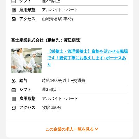
シフト
週2日以上
雇用形態
アルバイト・パート
アクセス
山城青谷駅 車8分
富士産業株式会社（勤務先：渡辺病院）
【栄養士・管理栄養士】資格を活かせる職場
です！親切丁寧にお教えします♪ボーナスあ
り
給与
時給1400円以上+交通費
シフト
週3日以上
雇用形態
アルバイト・パート
アクセス
牧駅 車6分
この企業の求人一覧を見る