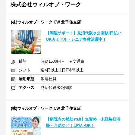
株式会社ウィルオブ・ワーク
(株)ウィルオブ・ワーク CW 北千住支店
【調理サポート】見沼代親水公園駅!日払い
OK★ミドル・シニア多数活躍中！
給与
時給1500円～ ＋交通費
シフト
週4日以上 1日7時間以上
雇用形態
派遣社員
アクセス
見沼代親水公園駅
(株)ウィルオブ・ワーク CW 北千住支店
【病院内の補助staff】無資格・未経験◎清
掃・介助など！日払いOK！