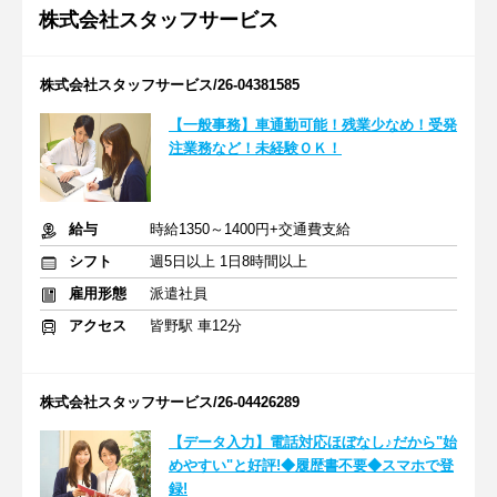
株式会社スタッフサービス
株式会社スタッフサービス/26-04381585
【一般事務】車通勤可能！残業少なめ！受発
注業務など！未経験ＯＫ！
給与
時給1350～1400円+交通費支給
シフト
週5日以上 1日8時間以上
雇用形態
派遣社員
アクセス
皆野駅 車12分
株式会社スタッフサービス/26-04426289
【データ入力】電話対応ほぼなし♪だから"始
めやすい"と好評!◆履歴書不要◆スマホで登
録!