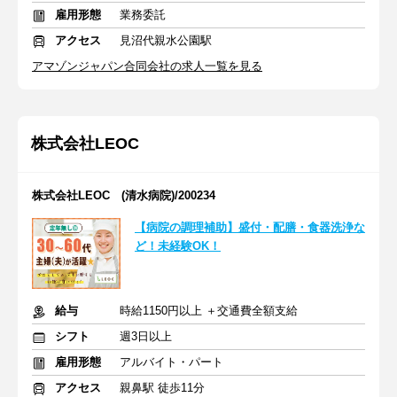
雇用形態
業務委託
アクセス
見沼代親水公園駅
アマゾンジャパン合同会社の求人一覧を見る
株式会社LEOC
株式会社LEOC (清水病院)/200234
【病院の調理補助】盛付・配膳・食器洗浄な
ど！未経験OK！
給与
時給1150円以上 ＋交通費全額支給
シフト
週3日以上
雇用形態
アルバイト・パート
アクセス
親鼻駅 徒歩11分