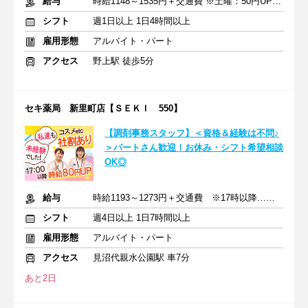
給与
時給1148～1535円＋交通費 ※土曜：50円UP/日曜・祝日：100円UP
シフト
週1日以上 1日4時間以上
雇用形態
アルバイト・パート
アクセス
野上駅 徒歩5分
セキ薬局 新里町店【ＳＥＫＩ 550】
【調剤事務スタッフ】＜資格＆経験は不問♪
＞パートさん歓迎！お休み・シフト希望相談
OK◎
給与
時給1193～1273円＋交通費 ※17時以降…時給80円UP
シフト
週4日以上 1日7時間以上
雇用形態
アルバイト・パート
アクセス
見沼代親水公園駅 車7分
あと2日