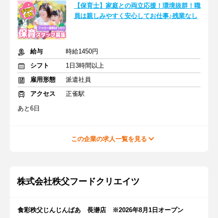
【保育士】家庭との両立応援！環境抜群！職
員は親しみやすく安心してお仕事♪残業なし
給与
時給1450円
シフト
1日3時間以上
雇用形態
派遣社員
アクセス
正雀駅
あと6日
この企業の求人一覧を見る
株式会社秩父フードクリエイツ
食彩秩父じんじんばあ 長瀞店 ※2026年8月1日オープン