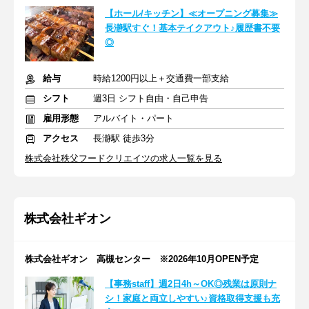
【ホール/キッチン】≪オープニング募集≫
長瀞駅すぐ！基本テイクアウト♪履歴書不要
◎
給与
時給1200円以上＋交通費一部支給
シフト
週3日 シフト自由・自己申告
雇用形態
アルバイト・パート
アクセス
長瀞駅 徒歩3分
株式会社秩父フードクリエイツの求人一覧を見る
株式会社ギオン
株式会社ギオン 高槻センター ※2026年10月OPEN予定
【事務staff】週2日4h～OK◎残業は原則ナ
シ！家庭と両立しやすい♪資格取得支援も充