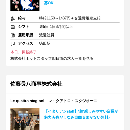
募OK
給与
時給1150～1437円＋交通費規定支給
シフト
週5日 1日8時間以上
雇用形態
派遣社員
アクセス
徳田駅
本日、掲載終了
株式会社ホットスタッフ四日市の求人一覧を見る
佐藤長八商事株式会社
Le quattro stagioni レ・クアトロ・スタジオーニ
【イタリアンstaff】❛超❜親しみやすい店長が
魅力★身だしなみ自由＆まかない無料♪