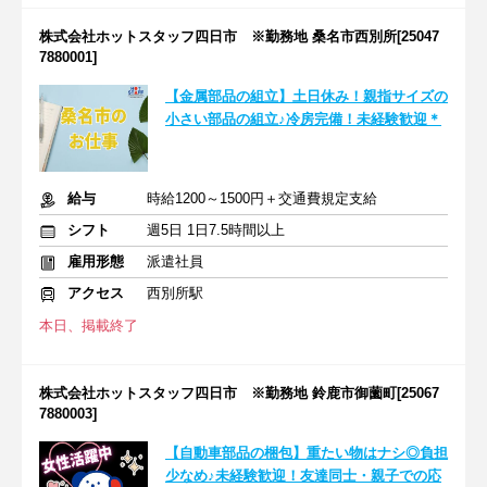
株式会社ホットスタッフ四日市 ※勤務地 桑名市西別所[25047
7880001]
【金属部品の組立】土日休み！親指サイズの
小さい部品の組立♪冷房完備！未経験歓迎＊
給与
時給1200～1500円＋交通費規定支給
シフト
週5日 1日7.5時間以上
雇用形態
派遣社員
アクセス
西別所駅
本日、掲載終了
株式会社ホットスタッフ四日市 ※勤務地 鈴鹿市御薗町[25067
7880003]
【自動車部品の梱包】重たい物はナシ◎負担
少なめ♪未経験歓迎！友達同士・親子での応