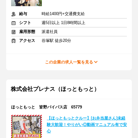
給与
時給1400円+交通費支給
シフト
週5日以上 1日8時間以上
雇用形態
派遣社員
アクセス
谷塚駅 徒歩20分
この企業の求人一覧を見る
株式会社プレナス（ほっともっと）
ほっともっと 皆野バイパス店 65779
【ほっともっとクルー】[お弁当屋さん]未経
験大歓迎！やりがい◎動画マニュアル有で安
心