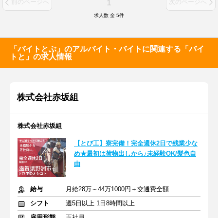
1
前のページへ
次のページへ
求人数 全
5
件
「バイトとぶ」のアルバイト・バイトに関連する「バイ
トと」の求人情報
株式会社赤坂組
株式会社赤坂組
【とび工】寮完備！完全週休2日で残業少な
め★最初は荷物出しから♪未経験OK/髪色自
由
給与
月給28万～44万1000円＋交通費全額
シフト
週5日以上 1日8時間以上
雇用形態
正社員