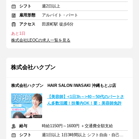
シフト
週2日以上
雇用形態
アルバイト・パート
アクセス
田原町駅 徒歩6分
あと1日
株式会社LEOCの求人一覧を見る
株式会社ハクブン
株式会社ハクブン HAIR SALON IWASAKI 沖縄もとぶ店
【美容師】<1日3h～>40～50代のパートさ
ん多数活躍！扶養内OK！要：美容師免許
給与
時給1150円～1600円 ＋交通費全額支給
シフト
週1日以上 1日3時間以上 シフト自由・自己申告