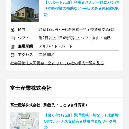
【サポートstaff】利用者さんと一緒にパン作
りや軽作業の補助など♪平日のみ★未経験OK
◎
給与
時給1225円～+処遇改善手当＋交通費支給(規定による)
シフト
週2日以上 1日4時間以上 シフト自由・自己申告
雇用形態
アルバイト・パート
アクセス
二俣川駅
社会福祉法人同愛会 空とぶくじら社の求人一覧を見る
富士産業株式会社
富士産業株式会社（勤務先：ことぶき保育園）
【盛り付けstaff】調理業務一切なし！未経験
OKでボーナス支給有★扶養内＆Wワーク可
◎