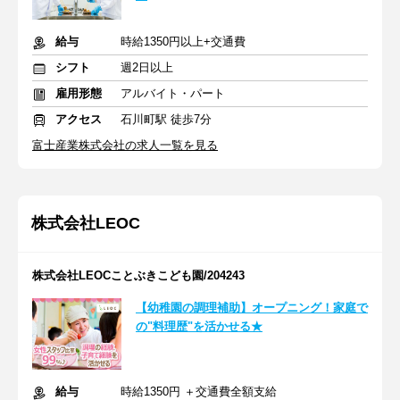
給与
時給1350円以上+交通費
シフト
週2日以上
雇用形態
アルバイト・パート
アクセス
石川町駅 徒歩7分
富士産業株式会社の求人一覧を見る
株式会社LEOC
株式会社LEOCことぶきこども園/204243
【幼稚園の調理補助】オープニング！家庭で
の"料理歴"を活かせる★
給与
時給1350円 ＋交通費全額支給