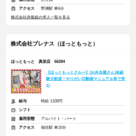
アクセス
野洲駅 車6分
株式会社赤坂組の求人一覧を見る
株式会社プレナス（ほっともっと）
ほっともっと 真栄店 66284
【ほっともっとクルー】[お弁当屋さん]未経
験大歓迎！やりがい◎動画マニュアル有で安
心
給与
時給 1100円
シフト
雇用形態
アルバイト・パート
アクセス
福住駅 車10分