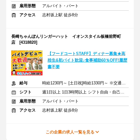
雇用形態
アルバイト・パート
アクセス
志村坂上駅 徒歩8分
長崎ちゃんぽんリンガーハット イオンスタイル板橋前野町
店 [4318820]
【フードコートSTAFF】ディナー募集★高
校生&初バイト歓迎♪食事補助60％OFF!履歴
書不要
給与
時給1230円～ [土日祝]時給1330円～ ※交通費全額支給
シフト
週1日以上 1日3時間以上 シフト自由・自己申告
雇用形態
アルバイト・パート
アクセス
志村坂上駅 徒歩8分
この企業の求人一覧を見る