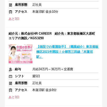
雇用形態
正社員
アクセス
本蓮沼駅 徒歩10分
あと3日
紹介元：株式会社HR CAREER 紹介先：東京都板橋区大原町
エリアの施設／KGS3290
【病院での看護助手】［職業紹介］東京都板
橋区2021年開設！☆都営三田線「本蓮沼
駅」
給与
月給24万円～36万円＋交通費
シフト
週5日
雇用形態
正社員
アクセス
本蓮沼駅 徒歩9分
あと3日