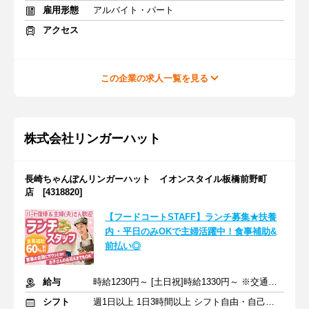
雇用形態
アルバイト・パート
アクセス
この企業の求人一覧を見る
株式会社リンガーハット
長崎ちゃんぽんリンガーハット イオンスタイル板橋前野町
店 [4318820]
【フードコートSTAFF】ランチ募集★扶養
内・平日のみOKで主婦活躍中！食事補助&
前払い◎
給与
時給1230円～ [土日祝]時給1330円～ ※交通費全額支給
シフト
週1日以上 1日3時間以上 シフト自由・自己申告