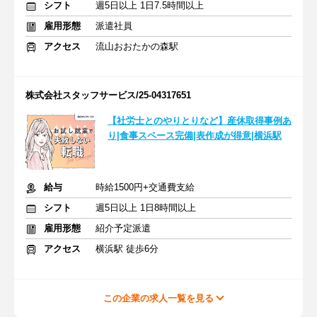
シフト
週5日以上 1日7.5時間以上
雇用形態
派遣社員
アクセス
流山おおたかの森駅
株式会社スタッフサービス/25-04317651
【社労士とのやりとりなど】産休取得事例あ
り|食事スペース完備|表作成が得意|横浜駅
給与
時給1500円+交通費支給
シフト
週5日以上 1日8時間以上
雇用形態
紹介予定派遣
アクセス
横浜駅 徒歩6分
この企業の求人一覧を見る