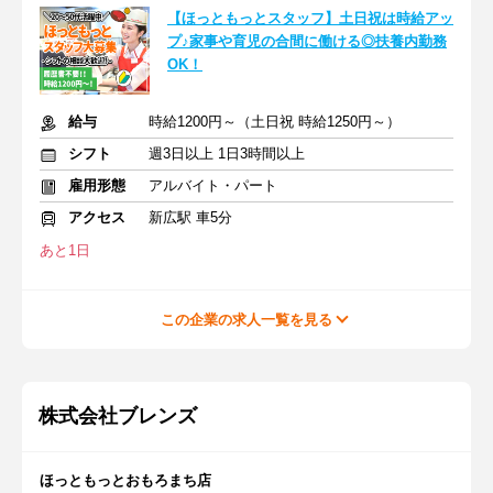
【ほっともっとスタッフ】土日祝は時給アッ
プ♪家事や育児の合間に働ける◎扶養内勤務
OK！
給与
時給1200円～（土日祝 時給1250円～）
シフト
週3日以上 1日3時間以上
雇用形態
アルバイト・パート
アクセス
新広駅 車5分
あと1日
この企業の求人一覧を見る
株式会社ブレンズ
ほっともっとおもろまち店