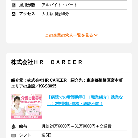
雇用形態
アルバイト・パート
アクセス
大山駅 徒歩6分
この企業の求人一覧を見る
株式会社ＨＲ ＣＡＲＥＥＲ
紹介元：株式会社HR CAREER 紹介先：東京都板橋区宮本町
エリアの施設／KGS3095
【病院での看護助手】［職業紹介］残業な
し！2交替制♪資格・経験不問！
給与
月給24万6000円～31万9000円＋交通費
シフト
週5日