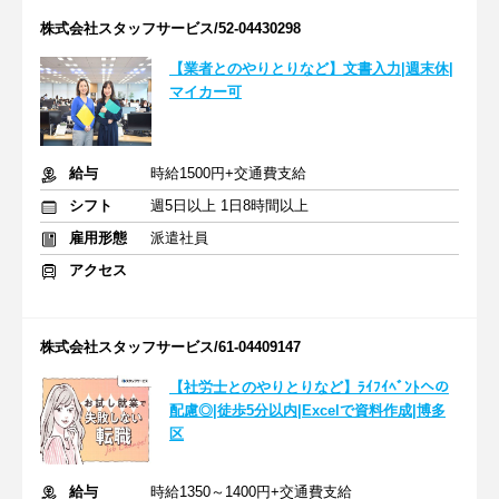
株式会社スタッフサービス/52-04430298
【業者とのやりとりなど】文書入力|週末休|
マイカー可
給与
時給1500円+交通費支給
シフト
週5日以上 1日8時間以上
雇用形態
派遣社員
アクセス
株式会社スタッフサービス/61-04409147
【社労士とのやりとりなど】ﾗｲﾌｲﾍﾞﾝﾄへの
配慮◎|徒歩5分以内|Excelで資料作成|博多
区
給与
時給1350～1400円+交通費支給