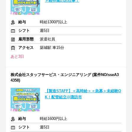
＞軽作業のお仕事！
給与
時給1300円以上
シフト
週5日
雇用形態
派遣社員
アクセス
築城駅 車15分
あと3日
株式会社スタッフサービス・エンジニアリング (案件NO/sseA3
4358)
【製造STAFF】＜高時給＞＜急募＞未経験O
K！配管組立@諏訪市
給与
時給1600円以上
シフト
週5日