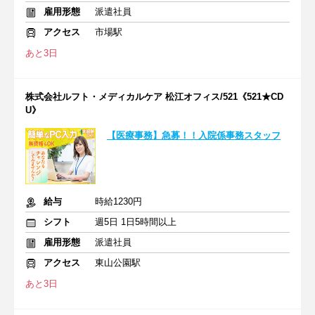
雇用形態
派遣社員
アクセス
市場駅
あと3日
株式会社ルフト・メディカルケア 松江オフィス/521《521★CD
U》
【医療事務】急募！！入院係事務スタッフ
給与
時給1230円
シフト
週5日 1日5時間以上
雇用形態
派遣社員
アクセス
東山公園駅
あと3日