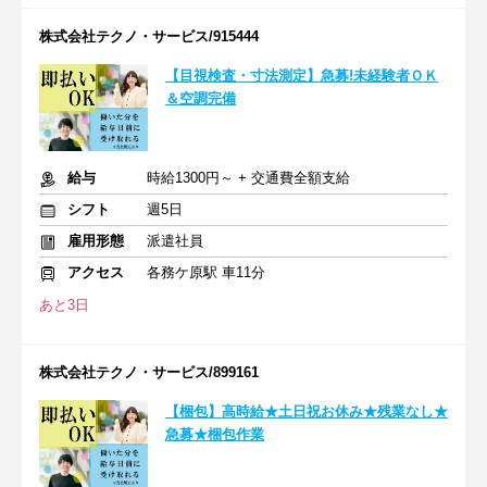
株式会社テクノ・サービス/915444
【目視検査・寸法測定】急募!未経験者ＯＫ
＆空調完備
給与
時給1300円～ + 交通費全額支給
シフト
週5日
雇用形態
派遣社員
アクセス
各務ケ原駅 車11分
あと3日
株式会社テクノ・サービス/899161
【梱包】高時給★土日祝お休み★残業なし★
急募★梱包作業