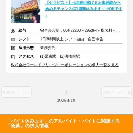
【セラピスト】≪自由×稼げる≫未経験から
始めるチャンス◎1週間休みます～⇒OKです
♪
給与
完全歩合制：60分/2200～2950円＋指名料＋インセンティブ
シフト
1日3時間以上 シフト自由・自己申告
雇用形態
業務委託
アクセス
(1)栗東駅 (2)唐橋前駅
株式会社ワールドブリッジコーポレーションの求人一覧を見る
1
前のページへ
次のページへ
求人数 全
1
件
「バイト休みます」のアルバイト・バイトに関連する
「急募」の求人情報