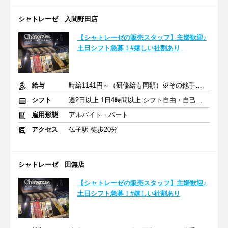
シャトレーゼ 入間野田店
【シャトレーゼの販売スタッフ】主婦歓迎♪
土日シフト急募！#嬉しい社割あり
給与
時給1141円～（研修給も同額）※その他手当あり
シフト
週2日以上 1日4時間以上 シフト自由・自己申告
雇用形態
アルバイト・パート
アクセス
仏子駅 徒歩20分
シャトレーゼ 田無店
【シャトレーゼの販売スタッフ】主婦歓迎♪
土日シフト急募！#嬉しい社割あり