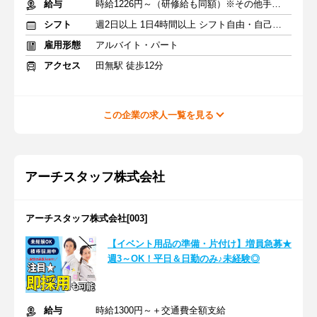
給与
時給1226円～（研修給も同額）※その他手当あり
シフト
週2日以上 1日4時間以上 シフト自由・自己申告
雇用形態
アルバイト・パート
アクセス
田無駅 徒歩12分
この企業の求人一覧を見る
アーチスタッフ株式会社
アーチスタッフ株式会社[003]
【イベント用品の準備・片付け】増員急募★
週3～OK！平日＆日勤のみ♪未経験◎
給与
時給1300円～＋交通費全額支給