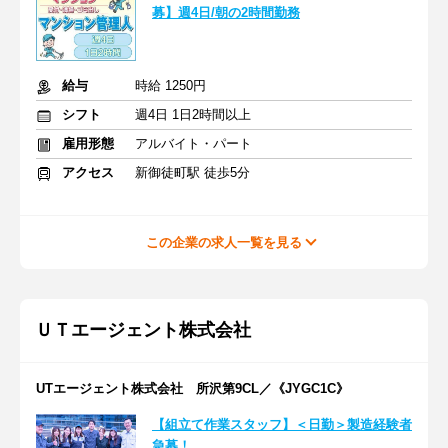
募】週4日/朝の2時間勤務
給与
時給 1250円
シフト
週4日 1日2時間以上
雇用形態
アルバイト・パート
アクセス
新御徒町駅 徒歩5分
この企業の求人一覧を見る
ＵＴエージェント株式会社
UTエージェント株式会社 所沢第9CL／《JYGC1C》
【組立て作業スタッフ】＜日勤＞製造経験者
急募！