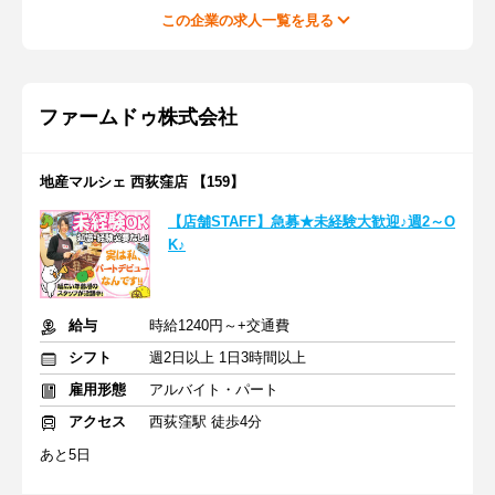
この企業の求人一覧を見る
ファームドゥ株式会社
地産マルシェ 西荻窪店 【159】
【店舗STAFF】急募★未経験大歓迎♪週2～O
K♪
給与
時給1240円～+交通費
シフト
週2日以上 1日3時間以上
雇用形態
アルバイト・パート
アクセス
西荻窪駅 徒歩4分
あと5日