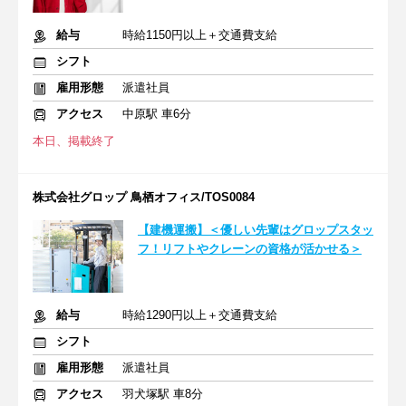
給与
時給1150円以上＋交通費支給
シフト
雇用形態
派遣社員
アクセス
中原駅 車6分
本日、掲載終了
株式会社グロップ 鳥栖オフィス/TOS0084
【建機運搬】＜優しい先輩はグロップスタッ
フ！リフトやクレーンの資格が活かせる＞
給与
時給1290円以上＋交通費支給
シフト
雇用形態
派遣社員
アクセス
羽犬塚駅 車8分