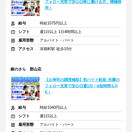
フォロー充実で安心◎夜に働ける方、積極採
用！
給与
時給1075円以上
シフト
週1日以上 1日4時間以上
雇用形態
アルバイト・パート
アクセス
深堀町駅 徒歩10分
銀のさら 郡山店
【お寿司の調理補助】初バイト歓迎♪先輩の
フォロー充実で安心◎週1日～&短時間もO
K！
給与
時給1040円以上
シフト
週1日以上
雇用形態
アルバイト・パート