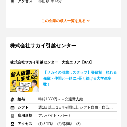
アクセス
郡山駅 車13分
この企業の求人一覧を見る
株式会社サカイ引越センター
株式会社サカイ引越センター 大宮エリア【073】
【サカイの引越しスタッフ】登録制｜頼れる
先輩・仲間と一緒に♪長く続ける大学生多
数！
給与
時給1350円～＋交通費支給
シフト
週1日以上 1日4時間以上 シフト自由・自己申告
雇用形態
アルバイト・パート
アクセス
(1)大宮駅 (2)浦和駅 (3)さいたま新都心駅