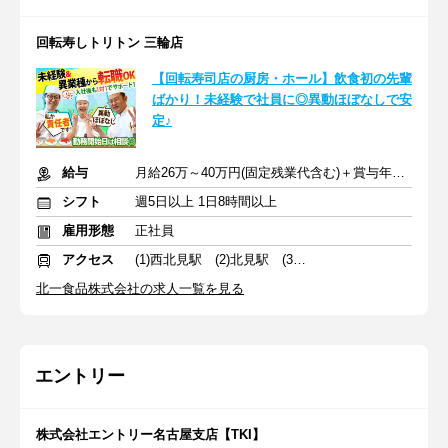
回転寿しトリトン 三輪店
【回転寿司店の厨房・ホール】飲食初の先輩
ばかり！未経験で社員に◎異動ほぼなしで安
定♪
給与
月給26万～40万円(固定残業代含む)＋賞与年2回＋交通費
シフト
週5日以上 1日8時間以上
雇用形態
正社員
アクセス
(1)西北見駅 (2)北見駅 (3)遠軽駅
北一食品株式会社の求人一覧を見る
エントリー
株式会社エントリー名古屋支店【TKI】