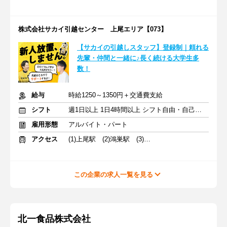
株式会社サカイ引越センター 上尾エリア【073】
【サカイの引越しスタッフ】登録制｜頼れる
先輩・仲間と一緒に♪長く続ける大学生多
数！
給与
時給1250～1350円＋交通費支給
シフト
週1日以上 1日4時間以上 シフト自由・自己申告
雇用形態
アルバイト・パート
アクセス
(1)上尾駅 (2)鴻巣駅 (3)熊谷駅
この企業の求人一覧を見る
北一食品株式会社