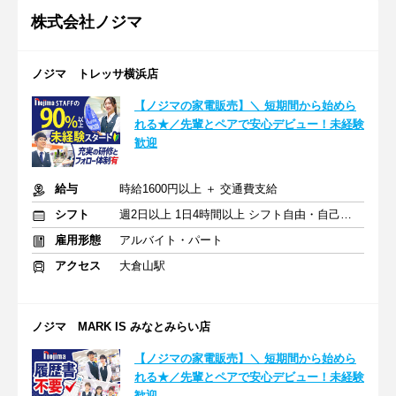
株式会社ノジマ
ノジマ トレッサ横浜店
【ノジマの家電販売】＼ 短期間から始めら
れる★／先輩とペアで安心デビュー！未経験
歓迎
給与
時給1600円以上 ＋ 交通費支給
シフト
週2日以上 1日4時間以上 シフト自由・自己申告
雇用形態
アルバイト・パート
アクセス
大倉山駅
ノジマ MARK IS みなとみらい店
【ノジマの家電販売】＼ 短期間から始めら
れる★／先輩とペアで安心デビュー！未経験
歓迎