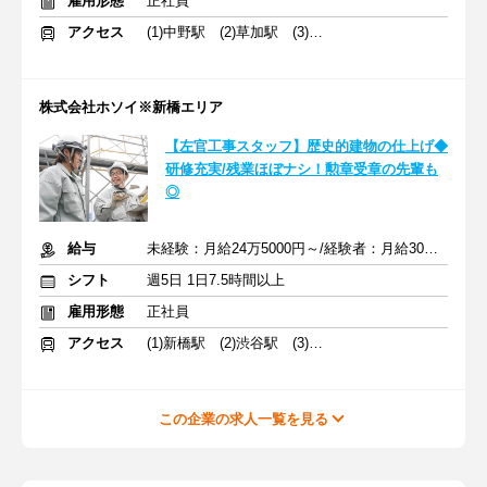
雇用形態
正社員
アクセス
(1)中野駅 (2)草加駅 (3)南越谷駅
株式会社ホソイ※新橋エリア
【左官工事スタッフ】歴史的建物の仕上げ◆
研修充実/残業ほぼナシ！勲章受章の先輩も
◎
給与
未経験：月給24万5000円～/経験者：月給30万8000円～ ※手当あり
シフト
週5日 1日7.5時間以上
雇用形態
正社員
アクセス
(1)新橋駅 (2)渋谷駅 (3)赤羽駅
この企業の求人一覧を見る