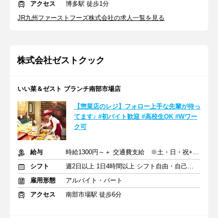
アクセス
博多駅 徒歩1分
JR九州ファーストフーズ株式会社の求人一覧を見る
株式会社ゼストクック
いい菜＆ゼスト ブランチ南部市場店
【惣菜店のレジ】フォロー上手な先輩が待っ
てます♪ #初バイト歓迎 #高校生OK #Wワー
ク可
給与
時給1300円～＋ 交通費支給 ※土・日・祝+100円
シフト
週2日以上 1日4時間以上 シフト自由・自己申告
雇用形態
アルバイト・パート
アクセス
南部市場駅 徒歩6分