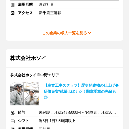
雇用形態
派遣社員
アクセス
新千歳空港駅
この企業の求人一覧を見る
株式会社ホソイ
株式会社ホソイ※中野エリア
【左官工事スタッフ】歴史的建物の仕上げ◆
研修充実/残業ほぼナシ！勲章受章の先輩も
◎
給与
未経験：月給24万5000円～/経験者：月給30万8000円～ ※手当あり
シフト
週5日 1日7.5時間以上