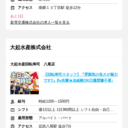
アクセス
南郷１３丁目駅 徒歩12分
あと1日
新雪交通株式会社の求人一覧を見る
大起水産株式会社
大起水産回転寿司 八尾店
【回転寿司スタッフ】『雰囲気の良さが魅力
です!!』By先輩★未経験OK◎履歴書不要♪
給与
時給1200～1500円
シフト
週1日以上 1日3時間以上 シフト自由・自己申告
雇用形態
アルバイト・パート
アクセス
近鉄八尾駅 徒歩7分