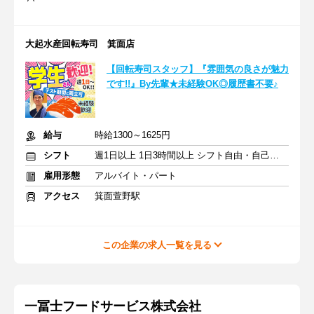
大起水産回転寿司 箕面店
【回転寿司スタッフ】『雰囲気の良さが魅力
です!!』By先輩★未経験OK◎履歴書不要♪
給与
時給1300～1625円
シフト
週1日以上 1日3時間以上 シフト自由・自己申告
雇用形態
アルバイト・パート
アクセス
箕面萱野駅
この企業の求人一覧を見る
一冨士フードサービス株式会社