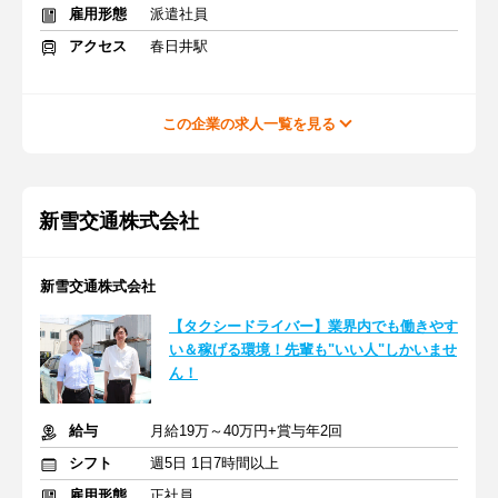
雇用形態
派遣社員
アクセス
春日井駅
この企業の求人一覧を見る
新雪交通株式会社
新雪交通株式会社
【タクシードライバー】業界内でも働きやす
い＆稼げる環境！先輩も"いい人"しかいませ
ん！
給与
月給19万～40万円+賞与年2回
シフト
週5日 1日7時間以上
雇用形態
正社員