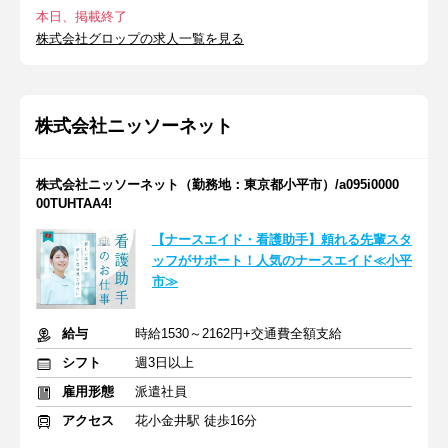
本日、掲載終了
株式会社グロップの求人一覧を見る
株式会社ニッソーネット
株式会社ニッソーネット（勤務地：東京都小平市）/a095i0000
00TUHTAA4!
【ナースエイド・看護助手】頼れる先輩スタ
ッフがサポート！人気のナースエイド≪小平
市≫
給与
時給1530～2162円+交通費全額支給
シフト
週3日以上
雇用形態
派遣社員
アクセス
花小金井駅 徒歩16分