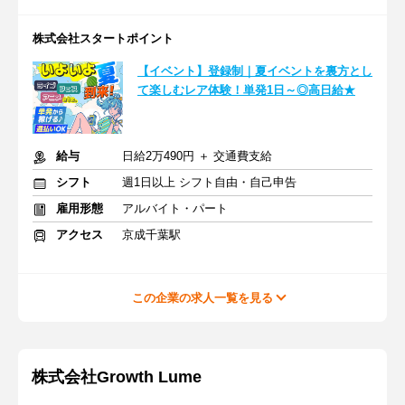
株式会社スタートポイント
【イベント】登録制｜夏イベントを裏方とし
て楽しむレア体験！単発1日～◎高日給★
給与
日給2万490円 ＋ 交通費支給
シフト
週1日以上 シフト自由・自己申告
雇用形態
アルバイト・パート
アクセス
京成千葉駅
この企業の求人一覧を見る
株式会社Growth Lume