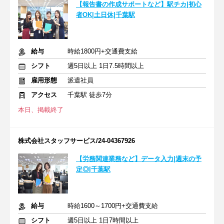
【報告書の作成サポートなど】駅チカ|初心
者OK|土日休|千葉駅
給与
時給1800円+交通費支給
シフト
週5日以上 1日7.5時間以上
雇用形態
派遣社員
アクセス
千葉駅 徒歩7分
本日、掲載終了
株式会社スタッフサービス/24-04367926
【労務関連業務など】データ入力|週末の予
定◎|千葉駅
給与
時給1600～1700円+交通費支給
シフト
週5日以上 1日7時間以上