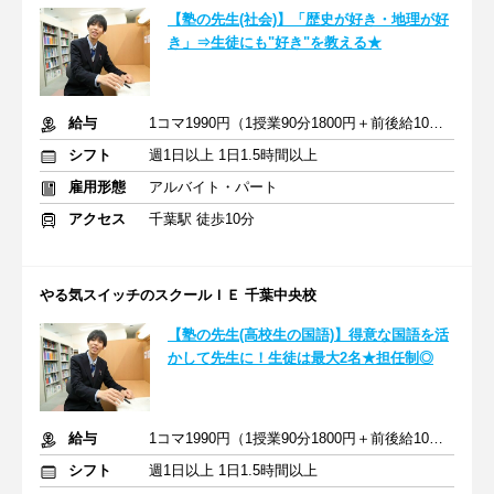
【塾の先生(社会)】「歴史が好き・地理が好
き」⇒生徒にも"好き"を教える★
給与
1コマ1990円（1授業90分1800円＋前後給10分190円）
シフト
週1日以上 1日1.5時間以上
雇用形態
アルバイト・パート
アクセス
千葉駅 徒歩10分
やる気スイッチのスクールＩＥ 千葉中央校
【塾の先生(高校生の国語)】得意な国語を活
かして先生に！生徒は最大2名★担任制◎
給与
1コマ1990円（1授業90分1800円＋前後給10分190円）
シフト
週1日以上 1日1.5時間以上