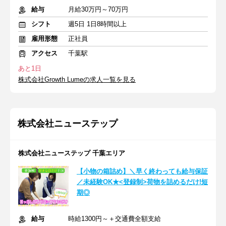
給与
月給30万円～70万円
シフト
週5日 1日8時間以上
雇用形態
正社員
アクセス
千葉駅
あと1日
株式会社Growth Lumeの求人一覧を見る
株式会社ニューステップ
株式会社ニューステップ 千葉エリア
【小物の箱詰め】＼早く終わっても給与保証
／未経験OK★<登録制>荷物を詰めるだけ!短
期◎
給与
時給1300円～＋交通費全額支給