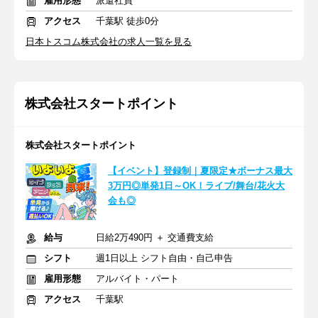
雇用形態
派遣社員
アクセス
千葉駅 徒歩0分
日本トスコム株式会社の求人一覧を見る
株式会社スタートポイント
株式会社スタートポイント
【イベント】登録制｜夏限定★ボーナス最大
3万円◎単発1日～OK！ライブ/舞台/花火大
会も◎
給与
日給2万490円 ＋ 交通費支給
シフト
週1日以上 シフト自由・自己申告
雇用形態
アルバイト・パート
アクセス
千葉駅