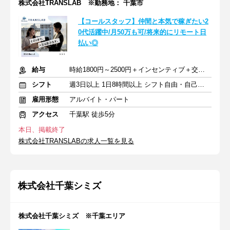
株式会社TRANSLAB ※勤務地： 千葉市
【コールスタッフ】仲間と本気で稼ぎたい2
0代活躍中/月50万も可/将来的にリモート日
払い◎
給与
時給1800円～2500円＋インセンティブ＋交通費全額支給
シフト
週3日以上 1日8時間以上 シフト自由・自己申告
雇用形態
アルバイト・パート
アクセス
千葉駅 徒歩5分
本日、掲載終了
株式会社TRANSLABの求人一覧を見る
株式会社千葉シミズ
株式会社千葉シミズ ※千葉エリア