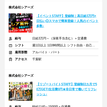
株式会社シアーズ
【イベントSTAFF】登録制｜高日給3万円×
日払い◎スマホで簡単登録！人気のイベント
多数♪
給与
日給3万円～（深夜手当含む）＋交通費
シフト
週1日以上 1日8時間以上 シフト自由・自己申告
雇用形態
アルバイト・パート
アクセス
千葉駅
株式会社シアーズ
【リゾートバイトSTAFF】登録制/2カ月で5
0万GET!生活費0円★非日常で働いてリフレ
ッシュ♪
給与
時給1140～1500円＋交通費