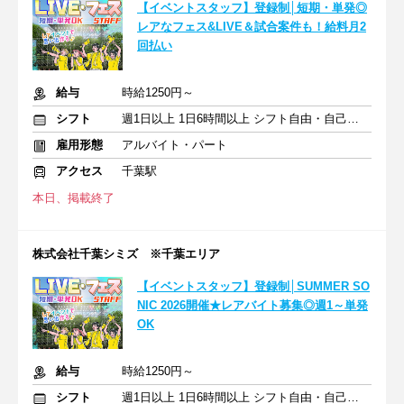
【イベントスタッフ】登録制│短期・単発◎
レアなフェス&LIVE＆試合案件も！給料月2
回払い
給与
時給1250円～
シフト
週1日以上 1日6時間以上 シフト自由・自己申告
雇用形態
アルバイト・パート
アクセス
千葉駅
本日、掲載終了
株式会社千葉シミズ ※千葉エリア
【イベントスタッフ】登録制│SUMMER SO
NIC 2026開催★レアバイト募集◎週1～単発
OK
給与
時給1250円～
シフト
週1日以上 1日6時間以上 シフト自由・自己申告