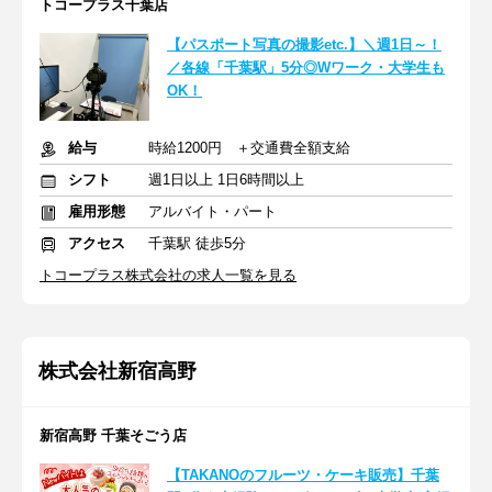
トコープラス千葉店
【パスポート写真の撮影etc.】＼週1日～！
／各線「千葉駅」5分◎Wワーク・大学生も
OK！
給与
時給1200円 ＋交通費全額支給
シフト
週1日以上 1日6時間以上
雇用形態
アルバイト・パート
アクセス
千葉駅 徒歩5分
トコープラス株式会社の求人一覧を見る
株式会社新宿高野
新宿高野 千葉そごう店
【TAKANOのフルーツ・ケーキ販売】千葉