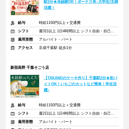
駅2分★未経験OK！ボーナス有♪大学生/主婦
活躍！
給与
時給1150円以上＋交通費
シフト
週3日以上 1日4時間以上 シフト自由・自己申告
雇用形態
アルバイト・パート
アクセス
京成千葉駅 徒歩1分
新宿高野 千葉そごう店
【TAKANOのケーキ作り】千葉駅2分★初バ
イトOK！いちごのカットなど簡単！学生活
躍♪
給与
時給1150円以上＋交通費
シフト
週2日以上 1日4時間以上 シフト自由・自己申告
雇用形態
アルバイト・パート