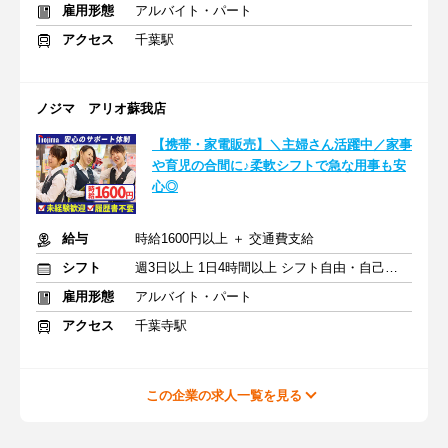
雇用形態
アルバイト・パート
アクセス
千葉駅
ノジマ アリオ蘇我店
【携帯・家電販売】＼主婦さん活躍中／家事
や育児の合間に♪柔軟シフトで急な用事も安
心◎
給与
時給1600円以上 ＋ 交通費支給
シフト
週3日以上 1日4時間以上 シフト自由・自己申告
雇用形態
アルバイト・パート
アクセス
千葉寺駅
この企業の求人一覧を見る