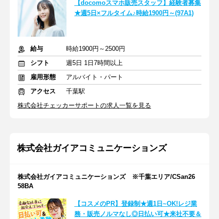
【docomoスマホ販売スタッフ】経験者募集
★週5日×フルタイム♪時給1900円～(97A1)
給与
時給1900円～2500円
シフト
週5日 1日7時間以上
雇用形態
アルバイト・パート
アクセス
千葉駅
株式会社チェッカーサポートの求人一覧を見る
株式会社ガイアコミュニケーションズ
株式会社ガイアコミュニケーションズ ※千葉エリア/CSan26
58BA
【コスメのPR】登録制★週1日~OK!レジ業
務・販売ノルマなし◎日払い可★来社不要＆