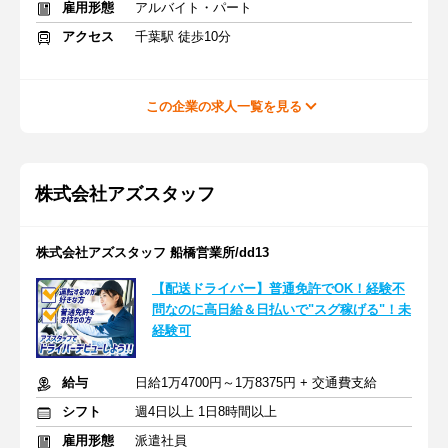
雇用形態
アルバイト・パート
アクセス
千葉駅 徒歩10分
この企業の求人一覧を見る
株式会社アズスタッフ
株式会社アズスタッフ 船橋営業所/dd13
【配送ドライバー】普通免許でOK！経験不
問なのに高日給＆日払いで"スグ稼げる"！未
経験可
給与
日給1万4700円～1万8375円 + 交通費支給
シフト
週4日以上 1日8時間以上
雇用形態
派遣社員