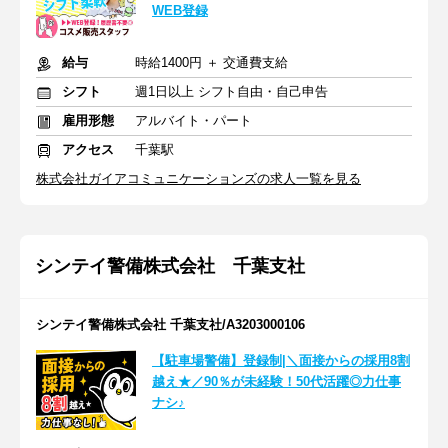
WEB登録
給与
時給1400円 ＋ 交通費支給
シフト
週1日以上 シフト自由・自己申告
雇用形態
アルバイト・パート
アクセス
千葉駅
株式会社ガイアコミュニケーションズの求人一覧を見る
シンテイ警備株式会社 千葉支社
シンテイ警備株式会社 千葉支社/A3203000106
【駐車場警備】登録制|＼面接からの採用8割
越え★／90％が未経験！50代活躍◎力仕事
ナシ♪