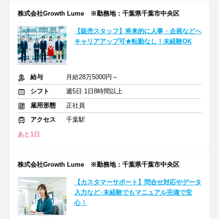
株式会社Growth Lume ※勤務地：千葉県千葉市中央区
【販売スタッフ】将来的に人事・企画などへ
キャリアアップ可★転勤なし！未経験OK
給与
月給28万5000円～
シフト
週5日 1日8時間以上
雇用形態
正社員
アクセス
千葉駅
あと1日
株式会社Growth Lume ※勤務地：千葉県千葉市中央区
【カスタマーサポート】問合せ対応やデータ
入力など♪未経験でもマニュアル完備で安
心！