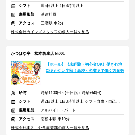
シフト
週5日以上 1日8時間以上
雇用形態
派遣社員
アクセス
三妻駅 車2分
株式会社カインズスタッフの求人一覧を見る
かつはな亭 松本筑摩店 kt001
【ホール】《未経験・初心者OK》働き心地
◎まかない半額！高校～卒業まで働く方多数
給与
時給1100円～(土日祝：時給+50円)
シフト
週2日以上 1日3時間以上 シフト自由・自己申告
雇用形態
アルバイト・パート
アクセス
南松本駅 車10分
株式会社本久 外食事業部の求人一覧を見る