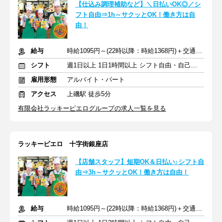
【仕込み調理補助など】＼日払いOK◎／シ
フト自由⇒1h～サクッとOK！働き方は自
由！
給与
時給1095円～(22時以降：時給1368円)＋交通費規定支給
シフト
週1日以上 1日1時間以上 シフト自由・自己申告
雇用形態
アルバイト・パート
アクセス
上磯駅 徒歩5分
有限会社ラッキーピエログループの求人一覧を見る
ラッキーピエロ 十字街銀座店
【店舗スタッフ】短期OK＆日払い♪シフト自
由⇒3h～サクッとOK！働き方は自由！
給与
時給1095円～(22時以降：時給1368円)＋交通費規定支給