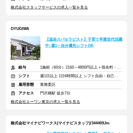
株式会社スタッフサービスの求人一覧を見る
OYUGIWA
【温浴スパセラピスト】子育て卒業世代活躍
中♪週1～自分優先シフトOK
給与
1施術（60分）2160～4800円以上＋指名料・インセン
シフト
週1日以上 1日6時間以上 シフト自由・自己申告
雇用形態
業務委託
アクセス
門沢橋駅 徒歩7分
株式会社エーワン東京の求人一覧を見る
株式会社マイナビワークス(マイナビスタッフ)/344409Jm