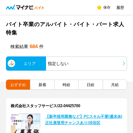
保存
履歴
バイト卒業のアルバイト・バイト・パート求人
特集
684
検索結果
件
エリア
指定しない
おすすめ
新着
時給
日給
月給
株式会社スタッフサービス/22-04425700
【新卒採用業務など】PCスキル不要|週末休|
正社員登用チャンスあり|渋谷区