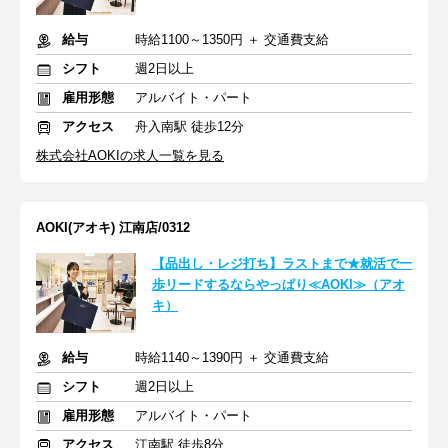
給与
時給1100～1350円 ＋ 交通費支給
シフト
週2日以上
雇用形態
アルバイト・パート
アクセス
舟入南駅 徒歩12分
株式会社AOKIの求人一覧を見る
AOKI(アオキ) 江南店/0312
【品出し・レジ打ち】ラストまで★就活で一
歩リードするならやっぱり≪AOKI≫（アオ
キ）
給与
時給1140～1390円 ＋ 交通費支給
シフト
週2日以上
雇用形態
アルバイト・パート
アクセス
江南駅 徒歩8分