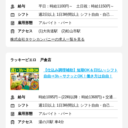
給与
平日：時給1100円～ 土日祝：時給1150円～
シフト
週2日以上 1日3時間以上 シフト自由・自己申告
雇用形態
アルバイト・パート
アクセス
(1)大街道駅 (2)松山市駅
株式会社タケシカンパニーの求人一覧を見る
ラッキーピエロ 戸倉店
【仕込み調理補助】短期OK＆日払い♪シフト
自由⇒3h～サクッとOK！働き方は自由！
給与
時給1095円～(22時以降：時給1368円)＋交通費規定支給
シフト
週1日以上 1日3時間以上 シフト自由・自己申告
雇用形態
アルバイト・パート
アクセス
湯の川駅 車4分