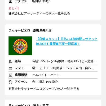
アクセス
亀田駅 車3分
あと2日
株式会社ピアーサーティーの求人一覧を見る
ラッキーピエロ 森町赤井川店
【店舗スタッフ】日払い＆短時間→サクッと
給与GET!履歴書不要⇒即応募！
給与
時給1095円～(22時以降：時給1368円)＋交通費規定支給
シフト
週1日以上 1日3時間以上 シフト自由・自己申告
雇用形態
アルバイト・パート
アクセス
赤井川駅 徒歩10分
有限会社ラッキーピエログループの求人一覧を見る
ラッキーピエロ 港北大前店