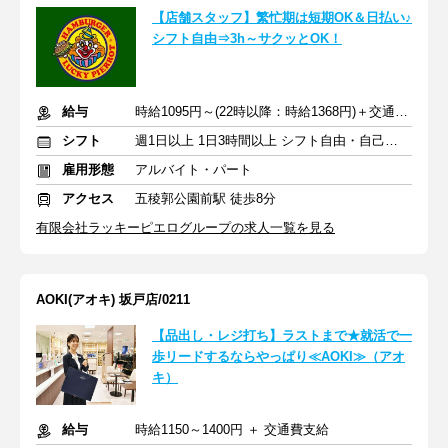
【店舗スタッフ】繁忙期は短期OK＆日払い♪
シフト自由⇒3h～サクッとOK！
給与
時給1095円～(22時以降：時給1368円)＋交通費規定支給
シフト
週1日以上 1日3時間以上 シフト自由・自己申告
雇用形態
アルバイト・パート
アクセス
五稜郭公園前駅 徒歩8分
有限会社ラッキーピエログループの求人一覧を見る
AOKI(アオキ) 坂戸店/0211
【品出し・レジ打ち】ラストまで★就活で一
歩リードするならやっぱり≪AOKI≫（アオ
キ）
給与
時給1150～1400円 ＋ 交通費支給