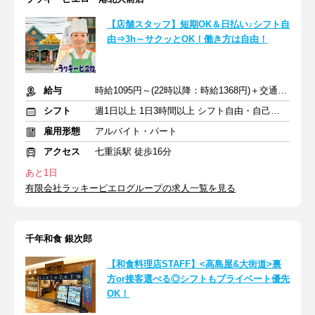
【店舗スタッフ】短期OK＆日払い♪シフト自
由⇒3h～サクッとOK！働き方は自由！
給与
時給1095円～(22時以降：時給1368円)＋交通費規定支給
シフト
週1日以上 1日3時間以上 シフト自由・自己申告
雇用形態
アルバイト・パート
アクセス
七重浜駅 徒歩16分
あと1日
有限会社ラッキーピエログループの求人一覧を見る
千年和食 銀次郎
【和食料理店STAFF】<高島屋&大街道>裏
方or接客選べる◎シフトもプライベート優先
OK！