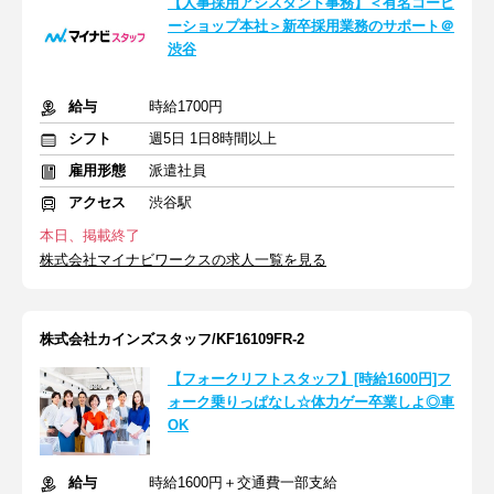
【人事採用アシスタント事務】＜有名コーヒ
ーショップ本社＞新卒採用業務のサポート＠
渋谷
給与
時給1700円
シフト
週5日 1日8時間以上
雇用形態
派遣社員
アクセス
渋谷駅
本日、掲載終了
株式会社マイナビワークスの求人一覧を見る
株式会社カインズスタッフ/KF16109FR-2
【フォークリフトスタッフ】[時給1600円]フ
ォーク乗りっぱなし☆体力ゲー卒業しよ◎車
OK
給与
時給1600円＋交通費一部支給