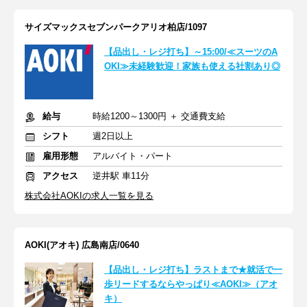
サイズマックスセブンパークアリオ柏店/1097
【品出し・レジ打ち】～15:00/≪スーツのA
OKI≫未経験歓迎！家族も使える社割あり◎
給与
時給1200～1300円 ＋ 交通費支給
シフト
週2日以上
雇用形態
アルバイト・パート
アクセス
逆井駅 車11分
株式会社AOKIの求人一覧を見る
AOKI(アオキ) 広島南店/0640
【品出し・レジ打ち】ラストまで★就活で一
歩リードするならやっぱり≪AOKI≫（アオ
キ）