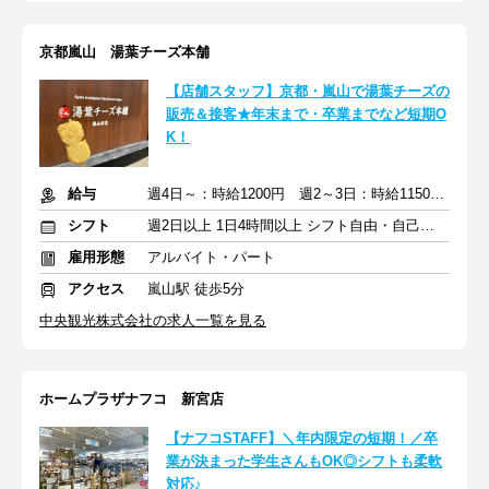
京都嵐山 湯葉チーズ本舗
【店舗スタッフ】京都・嵐山で湯葉チーズの
販売＆接客★年末まで・卒業までなど短期O
K！
給与
週4日～：時給1200円 週2～3日：時給1150円 ※交通費支給あり
シフト
週2日以上 1日4時間以上 シフト自由・自己申告
雇用形態
アルバイト・パート
アクセス
嵐山駅 徒歩5分
中央観光株式会社の求人一覧を見る
ホームプラザナフコ 新宮店
【ナフコSTAFF】＼年内限定の短期！／卒
業が決まった学生さんもOK◎シフトも柔軟
対応♪