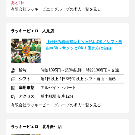
あと1日
有限会社ラッキーピエログループの求人一覧を見る
ラッキーピエロ 人見店
【仕込み調理補助】＼日払いOK／シフト自
由⇒3h～サクッとOK！働き方は自由！
給与
時給1095円～(22時以降：時給1368円)＋交通費規定支給
シフト
週1日以上 1日3時間以上 シフト自由・自己申告
雇用形態
アルバイト・パート
アクセス
柏木町駅 徒歩12分
有限会社ラッキーピエログループの求人一覧を見る
ラッキーピエロ 北斗飯生店