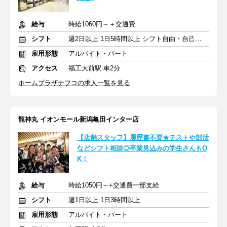
給与
時給1060円～＋交通費
シフト
週2日以上 1日5時間以上 シフト自由・自己申告
雇用形態
アルバイト・パート
アクセス
福工大前駅 車2分
ホームプラザナフコの求人一覧を見る
龍神丸 イオンモール新潟亀田インター店
【店舗スタッフ】履歴書不要★テストや部活
などシフト相談◎卒業見込みの学生さんもO
K！
給与
時給1050円～+交通費一部支給
シフト
週1日以上 1日3時間以上
雇用形態
アルバイト・パート