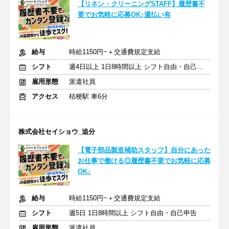
【リネン・クリーニングSTAFF】履歴書不
要でお気軽に応募OK♪週払い有
給与
時給1150円~＋交通費規定支給
シフト
週4日以上 1日8時間以上 シフト自由・自己申告
雇用形態
派遣社員
アクセス
桔梗駅 車6分
株式会社セイショウ_追分
【電子部品製造補助スタッフ】自分にあった
お仕事で働ける◎履歴書不要でお気軽に応募
OK♪
給与
時給1150円~＋交通費規定支給
シフト
週5日 1日8時間以上 シフト自由・自己申告
雇用形態
派遣社員