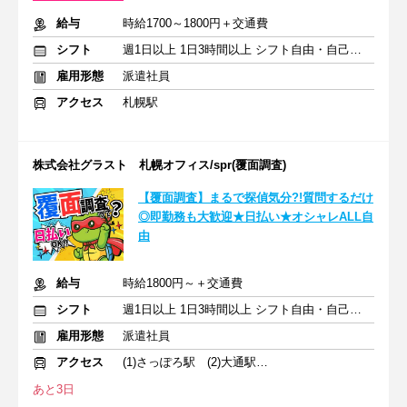
給与
時給1700～1800円＋交通費
シフト
週1日以上 1日3時間以上 シフト自由・自己申告
雇用形態
派遣社員
アクセス
札幌駅
株式会社グラスト 札幌オフィス/spr(覆面調査)
【覆面調査】まるで探偵気分?!質問するだけ
◎即勤務も大歓迎★日払い★オシャレALL自
由
給与
時給1800円～＋交通費
シフト
週1日以上 1日3時間以上 シフト自由・自己申告
雇用形態
派遣社員
アクセス
(1)さっぽろ駅 (2)大通駅 (3)札幌駅
あと3日