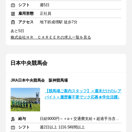
シフト
週5日
雇用形態
正社員
アクセス
地下鉄成増駅 徒歩7分
あと5日
株式会社ＨＲ ＣＡＲＥＥＲの求人一覧を見る
日本中央競馬会
JRA日本中央競馬会 阪神競馬場
【競馬場ご案内スタッフ】＜週末だけのレア
バイト＞履歴書不要でソク応募★学生活躍♪
給与
日給9000円～＋α＋交通費支給＋超過手当含む各種手当
シフト
週2日以上 1日6.5時間以上