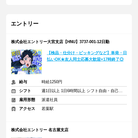
エントリー
株式会社エントリー大宮支店【HNU】3737-001-12日勤
【検品・仕分け・ピッキングなど】単発・日
払いOK★友人同士応募大歓迎×17時終了◎
給与
時給1250円
シフト
週1日以上 1日6時間以上 シフト自由・自己申告
雇用形態
派遣社員
アクセス
若葉駅
株式会社エントリー 名古屋支店