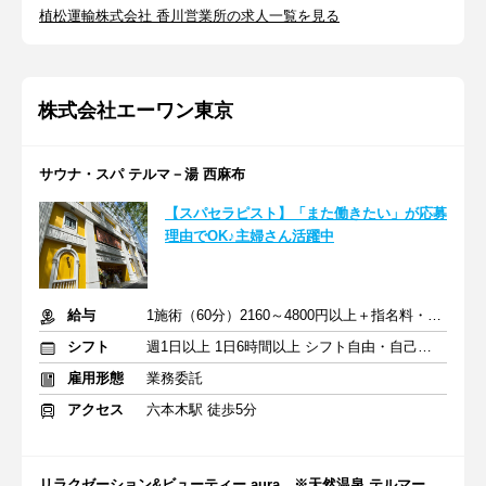
植松運輸株式会社 香川営業所の求人一覧を見る
株式会社エーワン東京
サウナ・スパ テルマ－湯 西麻布
【スパセラピスト】「また働きたい」が応募
理由でOK♪主婦さん活躍中
給与
1施術（60分）2160～4800円以上＋指名料・インセン
シフト
週1日以上 1日6時間以上 シフト自由・自己申告
雇用形態
業務委託
アクセス
六本木駅 徒歩5分
リラクゼーション&ビューティー aura ※天然温泉 テルマー