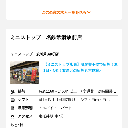
この企業の求人一覧を見る
ミニストップ 名鉄常滑駅前店
ミニストップ 安城和泉町店
【ミニストップ店員】履歴書不要で応募！週
1日～OK！友達との応募も大歓迎♪
給与
時給1160～1450円以上 +交通費 ※時間帯によって変動あり
シフト
週1日以上 1日3時間以上 シフト自由・自己申告
雇用形態
アルバイト・パート
アクセス
南桜井駅 車7分
あと4日