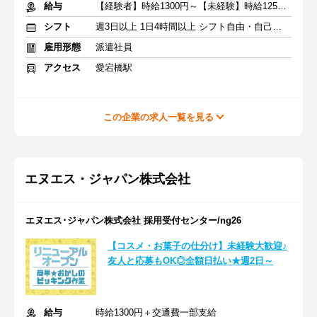
給与
【経験者】時給1300円～【未経験】時給1250円～ ※交通費全額
シフト
週3日以上 1日4時間以上 シフト自由・自己申告
雇用形態
派遣社員
アクセス
愛宕橋駅
この企業の求人一覧を見る
エヌエス・ジャパン株式会社
エヌエス･ジャパン株式会社 採用受付センター/ng26
【コスメ・お菓子の仕分け】未経験大歓迎♪
友人と応募もOK◎全額日払い★週2日～
給与
時給1300円＋交通費一部支給