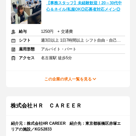
【事務スタッフ】未経験歓迎！20～30代中
心＆ネイル/私服OK◎応募者対応メイン◎
給与
1250円 + 交通費
シフト
週3日以上 1日7時間以上 シフト自由・自己申告
雇用形態
アルバイト・パート
アクセス
名古屋駅 徒歩5分
この企業の求人一覧を見る
株式会社ＨＲ ＣＡＲＥＥＲ
紹介元：株式会社HR CAREER 紹介先：東京都板橋区赤塚エ
リアの施設／KGS2833