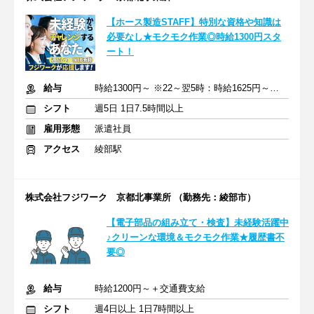
【ホース製造STAFF】特別な資格や知識は
必要なし★モクモク作業◎時給1300円スタ
ート！
給与
時給1300円～ ※22～翌5時：時給1625円～ ＋交通費規定支給
シフト
週5日 1日7.5時間以上
雇用形態
派遣社員
アクセス
綾部駅
株式会社フジワーク 京都北事業所 （勤務先：綾部市）
【電子部品の組み立て・検査】未経験活躍中
♪クリーンな環境＆モクモク作業★履歴書不
要◎
給与
時給1200円～＋交通費支給
シフト
週4日以上 1日7時間以上