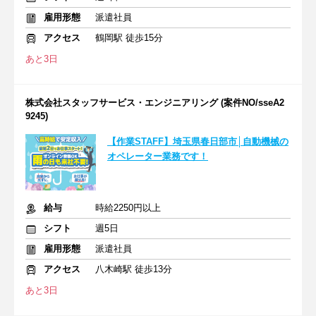
雇用形態
派遣社員
アクセス
鶴岡駅 徒歩15分
あと3日
株式会社スタッフサービス・エンジニアリング (案件NO/sseA2
9245)
【作業STAFF】埼玉県春日部市│自動機械の
オペレーター業務です！
給与
時給2250円以上
シフト
週5日
雇用形態
派遣社員
アクセス
八木崎駅 徒歩13分
あと3日