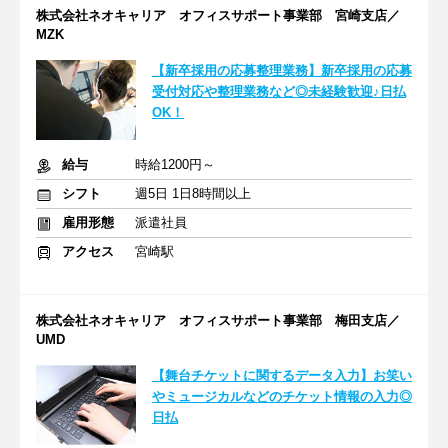
株式会社ネオキャリア オフィスサポート事業部 宮崎支店／
MZK
【新卒採用の応募整理業務】新卒採用の応募
受付対応や整理業務など◎未経験歓迎♪日払
OK！
給与
時給1200円～
シフト
週5日 1日8時間以上
雇用形態
派遣社員
アクセス
宮崎駅
株式会社ネオキャリア オフィスサポート事業部 梅田支店／
UMD
【舞台チケットに関するデータ入力】お笑い
やミュージカルなどのチケット情報の入力◎
日払