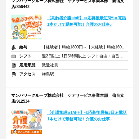
マンパワーグループ株式会社 ケアサービス事業本部 新宿支
店/856442
【高齢者介護staff】≪応募後最短3日≫電話
1本だけで勤務可能！介護のお仕事♪
給与
【経験者】時給1800円～【未経験】時給1600円～ ※交通費全額
シフト
週2日以上 1日6時間以上 シフト自由・自己申告
雇用形態
派遣社員
アクセス
梅島駅
マンパワーグループ株式会社 ケアサービス事業本部 仙台支
店/912534
【介護施設STAFF】≪応募後最短3日≫電話
1本だけで勤務可能！介護のお仕事♪