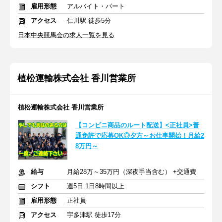
雇用形態
アルバイト・パート
アクセス
仁川駅 徒歩5分
日本中央競馬会の求人一覧を見る
植松運輸株式会社 香川営業所
植松運輸株式会社 香川営業所
【コンビニ商品のルート配送】<正社員>普
通免許で応募OK◎夕方～お仕事開始！月給2
8万円～
給与
月給28万～35万円（深夜手当含む） +交通費
シフト
週5日 1日8時間以上
雇用形態
正社員
アクセス
宇多津駅 徒歩17分