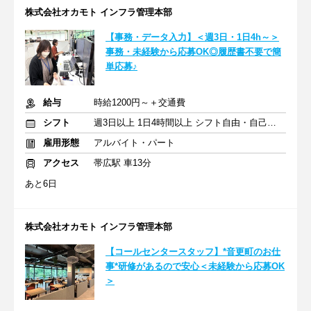
株式会社オカモト インフラ管理本部
【事務・データ入力】＜週3日・1日4h～＞
事務・未経験から応募OK◎履歴書不要で簡
単応募♪
給与
時給1200円～＋交通費
シフト
週3日以上 1日4時間以上 シフト自由・自己申告
雇用形態
アルバイト・パート
アクセス
帯広駅 車13分
あと6日
株式会社オカモト インフラ管理本部
【コールセンタースタッフ】*音更町のお仕
事*研修があるので安心＜未経験から応募OK
＞