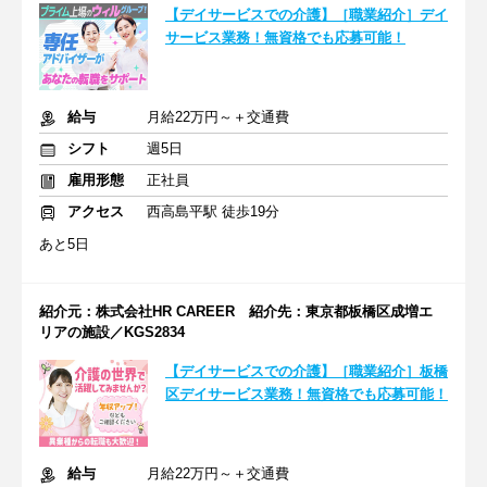
【デイサービスでの介護】［職業紹介］デイ
サービス業務！無資格でも応募可能！
給与
月給22万円～＋交通費
シフト
週5日
雇用形態
正社員
アクセス
西高島平駅 徒歩19分
あと5日
紹介元：株式会社HR CAREER 紹介先：東京都板橋区成増エ
リアの施設／KGS2834
【デイサービスでの介護】［職業紹介］板橋
区デイサービス業務！無資格でも応募可能！
給与
月給22万円～＋交通費