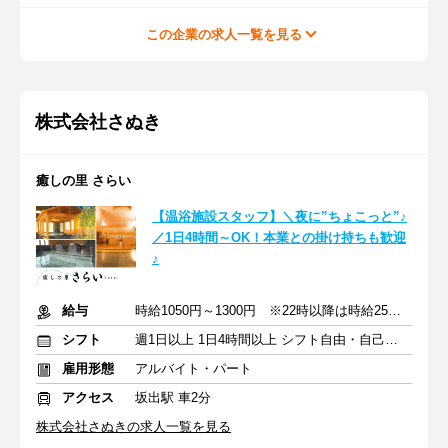
この企業の求人一覧を見る
株式会社さぬき
癒しの里 さらい
【温浴施設スタッフ】＼夜に”ちょこっと”♪
／1日4時間～OK！本業との掛け持ちも歓迎
♪
給与
時給1050円～1300円 ※22時以降は時給25％UP
シフト
週1日以上 1日4時間以上 シフト自由・自己申告
雇用形態
アルバイト・パート
アクセス
坂出駅 車2分
株式会社さぬきの求人一覧を見る