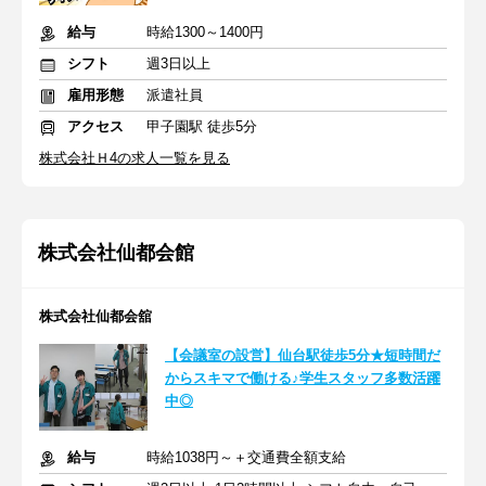
給与
時給1300～1400円
シフト
週3日以上
雇用形態
派遣社員
アクセス
甲子園駅 徒歩5分
株式会社Ｈ4の求人一覧を見る
株式会社仙都会館
株式会社仙都会舘
【会議室の設営】仙台駅徒歩5分★短時間だ
からスキマで働ける♪学生スタッフ多数活躍
中◎
給与
時給1038円～＋交通費全額支給