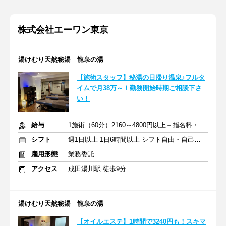
株式会社エーワン東京
湯けむり天然秘湯 龍泉の湯
【施術スタッフ】秘湯の日帰り温泉♪フルタ
イムで月38万～！勤務開始時期ご相談下さ
い！
給与
1施術（60分）2160～4800円以上＋指名料・インセン
シフト
週1日以上 1日6時間以上 シフト自由・自己申告
雇用形態
業務委託
アクセス
成田湯川駅 徒歩9分
湯けむり天然秘湯 龍泉の湯
【オイルエステ】1時間で3240円も！スキマ