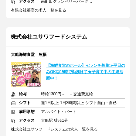
アクセス
南町田グランベリーパーク駅 徒歩9分
有限会社菱高の求人一覧を見る
株式会社ユサワフードシステム
大船海鮮食堂 魚福
【海鮮食堂のホール】≪ランチ募集≫平日の
みOK◎15時で勤務終了★子育て中の主婦活
躍中！
給与
時給1300円～ ＋交通費支給
シフト
週1日以上 1日3時間以上 シフト自由・自己申告
雇用形態
アルバイト・パート
アクセス
大船駅 徒歩1分
株式会社ユサワフードシステムの求人一覧を見る