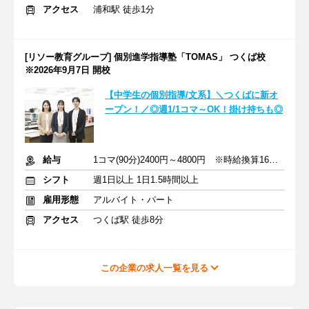
アクセス
浦和駅 徒歩1分
[リソー教育グループ] 個別進学指導塾「TOMAS」 つくば校
※2026年9月7日 開校
【中学生の個別指導/文系】＼つくばに新オ
ープン！／◎週1/1コマ～OK！掛け持ちも◎
給与
1コマ(90分)2400円～4800円 ※時給換算1600円～3200円
シフト
週1日以上 1日1.5時間以上
雇用形態
アルバイト・パート
アクセス
つくば駅 徒歩8分
この企業の求人一覧を見る