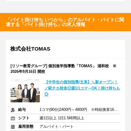
「バイト掛け持ち いつから」のアルバイト・バイトに関
連する「バイト掛け持ち」の求人情報
株式会社TOMAS
[リソー教育グループ] 個別進学指導塾「TOMAS」 浦和校 ※
2026年9月16日 開校
【中学生の個別指導/文系】＼新オープン！
／駅チカ校舎◎週1/1コマ～OK！掛け持ちも
◎
給与
1コマ(90分)2400円～4800円 ※時給換算1600円～3200円
シフト
週1日以上 1日1.5時間以上
雇用形態
アルバイト・パート