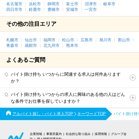
名古屋市
浜松市
静岡市
富士市
沼津市
岐阜市
四日市市
鈴鹿市
豊橋市
安城市
一宮市
その他の注目エリア
札幌市
仙台市
福岡市
松山市
広島市
旭川市
郡山市
青森市
函館市
北九州市
熊本市
よくあるご質問
バイト掛け持ち いつからに関連する求人は何件あります
か？
バイト掛け持ち いつからの求人に興味のある他の人はどん
な条件でお仕事を探していますか？
アルバイト探し・バイト求人TOP
キーワードTOP
バイト掛け持
企業情報
事業所案内
社会的な取り組み
採用情報
グループ会
社
個人情報保護方針