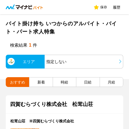
保存
履歴
バイト掛け持ち いつからのアルバイト・バイ
ト・パート求人特集
1
検索結果
件
エリア
指定しない
おすすめ
新着
時給
日給
月給
四賀むらづくり株式会社 松茸山荘
松茸山荘 ※四賀むらづくり株式会社