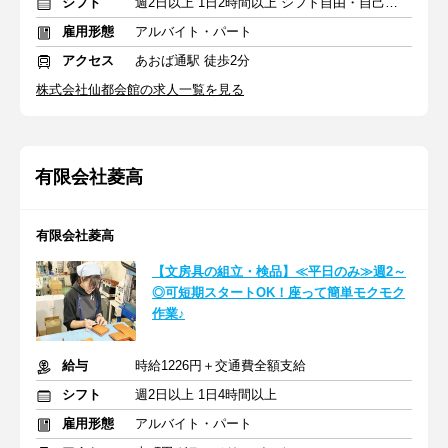
シフト
週2日以上 1日2時間以上 シフト自由・自己申告
雇用形態
アルバイト・パート
アクセス
あおば通駅 徒歩2分
株式会社仙都会館の求人一覧を見る
有限会社菱高
有限会社菱高
【文房具の組立・検品】≪平日のみ≫週2～
◎可短期スタートOK！座って簡単モクモク
作業♪
給与
時給1226円＋交通費全額支給
シフト
週2日以上 1日4時間以上
雇用形態
アルバイト・パート