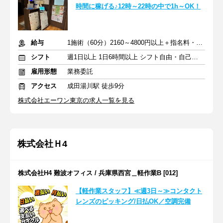
時間に稼げる♪12時～22時の中で1h～OK！
給与
1施術（60分）2160～4800円以上＋指名料・インセン
シフト
週1日以上 1日6時間以上 シフト自由・自己申告
雇用形態
業務委託
アクセス
成田湯川駅 徒歩9分
株式会社エーワン東京の求人一覧を見る
株式会社Ｈ4
株式会社H4 難波オフィス / 兵庫県西宮＿軽作業B [012]
【軽作業スタッフ】≪週3日～≫コンタクト
レンズのピッキング/日払OK／空調完備