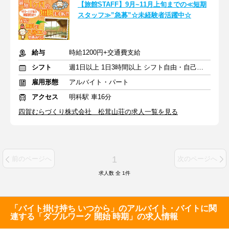
【旅館STAFF】9月~11月上旬までの≪短期
スタッフ≫”急募”☆未経験者活躍中☆
給与
時給1200円+交通費支給
シフト
週1日以上 1日3時間以上 シフト自由・自己申告
雇用形態
アルバイト・パート
アクセス
明科駅 車16分
四賀むらづくり株式会社 松茸山荘の求人一覧を見る
1
前のページへ
次のページへ
求人数 全
1
件
「バイト掛け持ち いつから」のアルバイト・バイトに関
連する「ダブルワーク 開始 時期」の求人情報