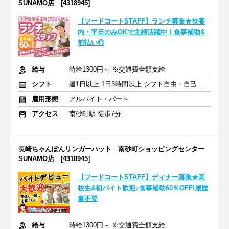
SUNAMO店 [4318945]
【フードコートSTAFF】ランチ募集★扶養
内・平日のみOKで主婦活躍中！食事補助&
前払い◎
給与
時給1300円～ ※交通費全額支給
シフト
週1日以上 1日3時間以上 シフト自由・自己申告
雇用形態
アルバイト・パート
アクセス
南砂町駅 徒歩7分
長崎ちゃんぽんリンガーハット 南砂町ショッピングセンター
SUNAMO店 [4318945]
【フードコートSTAFF】ディナー募集★高
校生&初バイト歓迎♪食事補助60％OFF!履歴
書不要
給与
時給1300円～ ※交通費全額支給