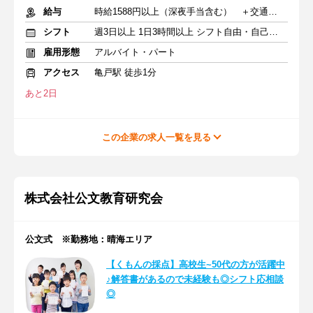
給与
時給1588円以上（深夜手当含む） ＋交通費支給
シフト
週3日以上 1日3時間以上 シフト自由・自己申告
雇用形態
アルバイト・パート
アクセス
亀戸駅 徒歩1分
あと2日
この企業の求人一覧を見る
株式会社公文教育研究会
公文式 ※勤務地：晴海エリア
【くもんの採点】高校生~50代の方が活躍中
♪解答書があるので未経験も◎シフト応相談
◎