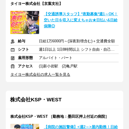
タイヨー株式会社【京葉支社】
【交通誘導スタッフ】*夜勤募集*週1～OK！
空いた日を収入に変えちゃお★日払い&日給
保障◎
給与
日給1万6000円～(深夜割増含む)＋交通費全額
シフト
週1日以上 1日8時間以上 シフト自由・自己申告
雇用形態
アルバイト・パート
アクセス
(1)新小岩駅 (2)亀戸駅
タイヨー株式会社の求人一覧を見る
株式会社KSP・WEST
株式会社KSP・WEST ［勤務地：墨田区押上付近の病院］
【病院の施設警備】<週2～>屋内勤務！日給