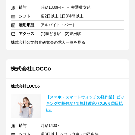
給与
時給1300円～ ＋ 交通費支給
シフト
週2日以上 1日3時間以上
雇用形態
アルバイト・パート
アクセス
(1)勝どき駅 (2)豊洲駅
株式会社公文教育研究会の求人一覧を見る
株式会社LOCCo
株式会社LOCCo
【スマホ・スマートウォッチの軽作業】ピッ
キングや梱包など‼無料送迎バスあり◎日払
い♪
給与
時給1400～
シフト
週3日以上 シフト自由・自己申告