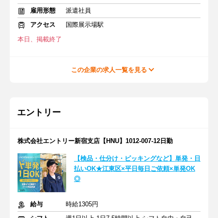
雇用形態
派遣社員
アクセス
国際展示場駅
本日、掲載終了
この企業の求人一覧を見る
エントリー
株式会社エントリー新宿支店【HNU】1012-007-12日勤
【検品・仕分け・ピッキングなど】単発・日
払いOK★江東区×平日毎日ご依頼×単発OK
◎
給与
時給1305円