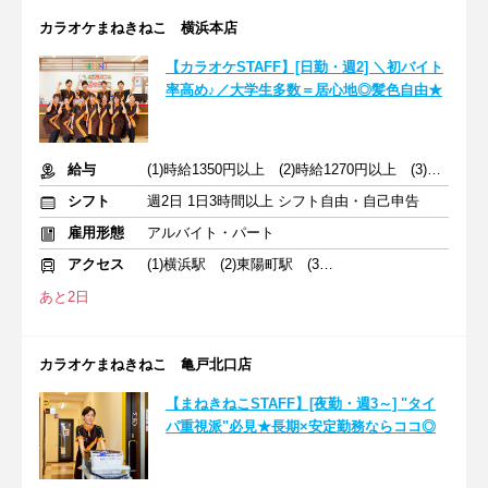
カラオケまねきねこ 横浜本店
【カラオケSTAFF】[日勤・週2] ＼初バイト
率高め♪／大学生多数＝居心地◎髪色自由★
給与
(1)時給1350円以上 (2)時給1270円以上 (3)時給1350円以上
シフト
週2日 1日3時間以上 シフト自由・自己申告
雇用形態
アルバイト・パート
アクセス
(1)横浜駅 (2)東陽町駅 (3)飯田橋駅
あと2日
カラオケまねきねこ 亀戸北口店
【まねきねこSTAFF】[夜勤・週3～] "タイ
パ重視派"必見★長期×安定勤務ならココ◎