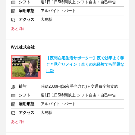
シフト
週1日 1日5時間以上 シフト自由・自己申告
雇用形態
アルバイト・パート
アクセス
大島駅
あと2日
WyL株式会社
【夜間在宅生活サポーター】夜で効率よく稼
ぐ＊見守りメイン！全くの未経験でも問題な
し◎
給与
時給2000円(深夜手当含む)＋交通費全額支給
シフト
週1日 1日5時間以上 シフト自由・自己申告
雇用形態
アルバイト・パート
アクセス
大島駅
あと2日