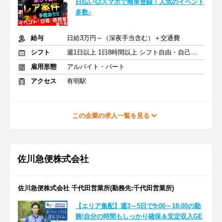
日払い◎スマホで簡単登録！人気のイベント
多数♪
給与
日給3万円～（深夜手当含む）＋交通費
シフト
週1日以上 1日8時間以上 シフト自由・自己申告
雇用形態
アルバイト・パート
アクセス
有明駅
この企業の求人一覧を見る
佐川急便株式会社
佐川急便株式会社 千代田営業所(勤務先:千代田営業所)
【エリア集配】週3～5日で9:00～18:00の勤
務!自分の時間もしっかり確保＆安定収入GE