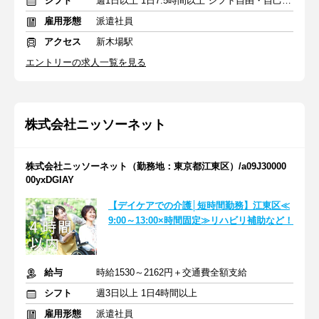
シフト
週1日以上 1日7.5時間以上 シフト自由・自己申告
雇用形態
派遣社員
アクセス
新木場駅
エントリーの求人一覧を見る
株式会社ニッソーネット
株式会社ニッソーネット（勤務地：東京都江東区）/a09J30000
00yxDGIAY
【デイケアでの介護│短時間勤務】江東区≪
9:00～13:00×時間固定≫リハビリ補助など！
給与
時給1530～2162円＋交通費全額支給
シフト
週3日以上 1日4時間以上
雇用形態
派遣社員