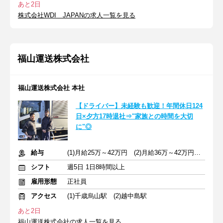
あと2日
株式会社WDI JAPANの求人一覧を見る
福山運送株式会社
福山運送株式会社 本社
【ドライバー】未経験も歓迎！年間休日124
日×夕方17時退社⇒"家族との時間を大切
に"◎
給与
(1)月給25万～42万円 (2)月給36万～42万円 ※別途交通費支給
シフト
週5日 1日8時間以上
雇用形態
正社員
アクセス
(1)千歳烏山駅 (2)越中島駅
あと2日
福山運送株式会社の求人一覧を見る