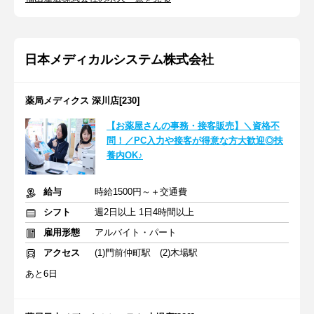
日本メディカルシステム株式会社
薬局メディクス 深川店[230]
【お薬屋さんの事務・接客販売】＼資格不
問！／PC入力や接客が得意な方大歓迎◎扶
養内OK♪
給与
時給1500円～＋交通費
シフト
週2日以上 1日4時間以上
雇用形態
アルバイト・パート
アクセス
(1)門前仲町駅 (2)木場駅
あと6日