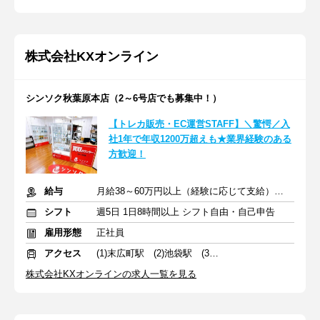
株式会社KXオンライン
シンソク秋葉原本店（2～6号店でも募集中！）
【トレカ販売・EC運営STAFF】＼驚愕／入
社1年で年収1200万超えも★業界経験のある
方歓迎！
給与
月給38～60万円以上（経験に応じて支給）＋賞与＋インセンティブ
シフト
週5日 1日8時間以上 シフト自由・自己申告
雇用形態
正社員
アクセス
(1)末広町駅 (2)池袋駅 (3)木場駅
株式会社KXオンラインの求人一覧を見る