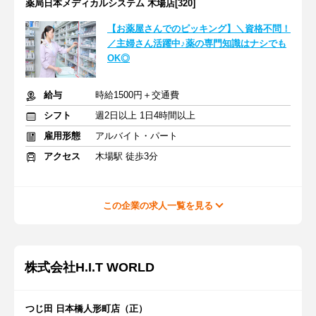
薬局日本メディカルシステム 木場店[320]
【お薬屋さんでのピッキング】＼資格不問！
／主婦さん活躍中♪薬の専門知識はナシでも
OK◎
給与
時給1500円＋交通費
シフト
週2日以上 1日4時間以上
雇用形態
アルバイト・パート
アクセス
木場駅 徒歩3分
この企業の求人一覧を見る
株式会社H.I.T WORLD
つじ田 日本橋人形町店（正）