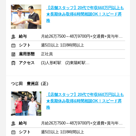
【店舗スタッフ】20代で年収660万円以上も
★長期休み取得&時間相談OK！スピード昇
格
給与
月給26万7500～48万9700円+交通費+賞与年2回
シフト
週5日以上 1日8時間以上
雇用形態
正社員
アクセス
(1)人形町駅 (2)東陽町駅 (3)池袋駅
つじ田 豊洲店（正）
【店舗スタッフ】20代で年収660万円以上も
★長期休み取得&時間相談OK！スピード昇
格
給与
月給26万7500～48万9700円+交通費+賞与年2回
シフト
週5日以上 1日8時間以上