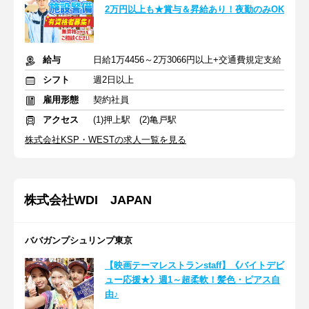
2万円以上も★賞与＆昇給あり！夜勤のみOK
給与
日給1万4456～2万3066円以上+交通費規定支給
シフト
週2日以上
雇用形態
契約社員
アクセス
(1)押上駅 (2)亀戸駅
株式会社KSP・WESTの求人一覧を見る
株式会社WDI JAPAN
ババガンプシュリンプ東京
【映画テーマレストランstaff】《バイトデビ
ュー応援★》週1～超柔軟！髪色・ピアス自
由♪