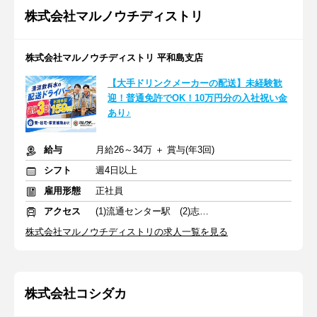
株式会社マルノウチディストリ
株式会社マルノウチディストリ 平和島支店
【大手ドリンクメーカーの配送】未経験歓
迎！普通免許でOK！10万円分の入社祝い金
あり♪
給与
月給26～34万 ＋ 賞与(年3回)
シフト
週4日以上
雇用形態
正社員
アクセス
(1)流通センター駅 (2)志村坂上駅 (3)東陽町駅
株式会社マルノウチディストリの求人一覧を見る
株式会社コシダカ