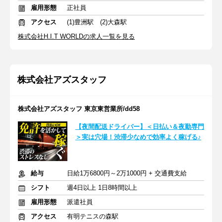
雇用形態
正社員
アクセス
(1)豊洲駅 (2)大森駅
株式会社H.I.T WORLDの求人一覧を見る
株式会社アズスタッフ
株式会社アズスタッフ 東京東営業所/dd58
【夜間配送ドライバー】＜日払い＆夜勤専門
＞実は穴場！渋滞少なめで効率よく稼げる♪
給与
日給1万6800円～2万1000円 + 交通費支給
シフト
週4日以上 1日8時間以上
雇用形態
派遣社員
アクセス
有明テニスの森駅