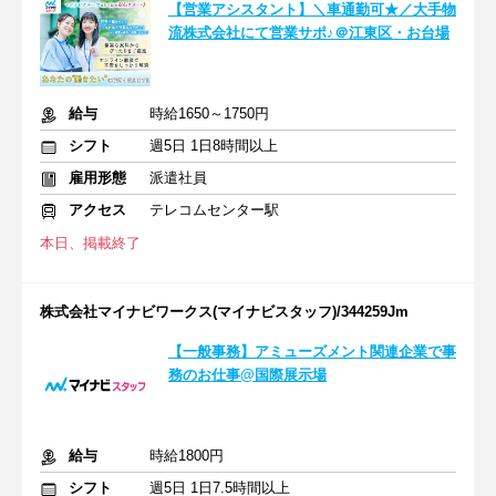
【営業アシスタント】＼車通勤可★／大手物
流株式会社にて営業サポ♪＠江東区・お台場
給与
時給1650～1750円
シフト
週5日 1日8時間以上
雇用形態
派遣社員
アクセス
テレコムセンター駅
本日、掲載終了
株式会社マイナビワークス(マイナビスタッフ)/344259Jm
【一般事務】アミューズメント関連企業で事
務のお仕事@国際展示場
給与
時給1800円
シフト
週5日 1日7.5時間以上