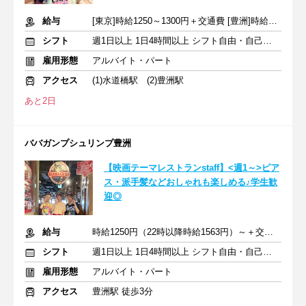
給与
[東京]時給1250～1300円＋交通費 [豊洲]時給1250円～＋交通費
シフト
週1日以上 1日4時間以上 シフト自由・自己申告
雇用形態
アルバイト・パート
アクセス
(1)水道橋駅 (2)豊洲駅
あと2日
ババガンプシュリンプ豊洲
【映画テーマレストランstaff】<週1～>ピア
ス・派手髪などおしゃれも楽しめる♪学生歓
迎◎
給与
時給1250円（22時以降時給1563円）～＋交通費
シフト
週1日以上 1日4時間以上 シフト自由・自己申告
雇用形態
アルバイト・パート
アクセス
豊洲駅 徒歩3分