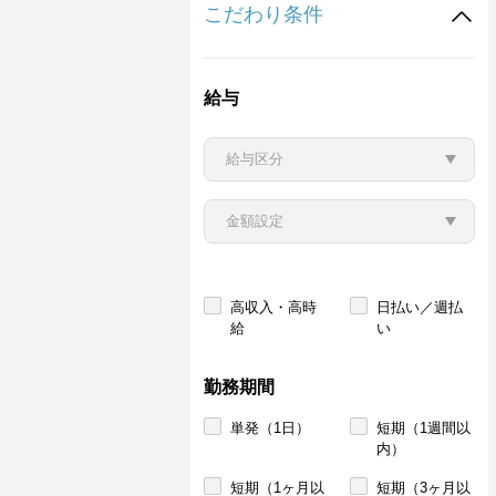
こだわり条件
給与
高収入・高時
日払い／週払
給
い
勤務期間
単発（1日）
短期（1週間以
内）
短期（1ヶ月以
短期（3ヶ月以