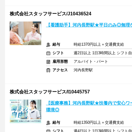
株式会社スタッフサービス/J10436524
【看護助手】河内長野駅★平日のみ◎無理
給与
時給1370円以上＋交通費支給
シフト
週2日以上 1日3時間以上 シフト
雇用形態
アルバイト・パート
アクセス
河内長野駅
株式会社スタッフサービス/I10445757
【医療事務】河内長野駅★扶養内で安心ワ
環境◎
給与
時給1350円以上＋交通費支給
シフト
週4日以上 1日3時間以上 シフト