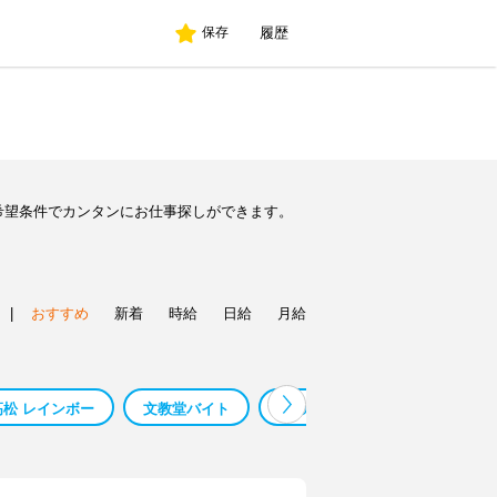
履歴
保存
希望条件でカンタンにお仕事探しができます。
|
おすすめ
新着
時給
日給
月給
高松 レインボー
文教堂バイト
ほのか 手稲 求人
人の役に