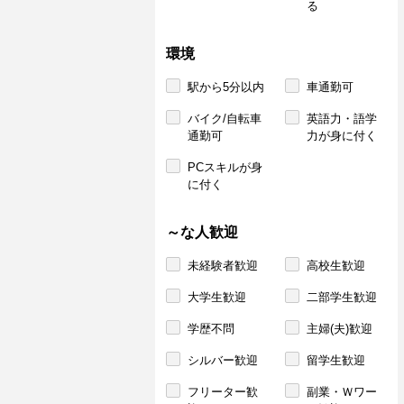
る
環境
駅から5分以内
車通勤可
バイク/自転車
英語力・語学
通勤可
力が身に付く
PCスキルが身
に付く
～な人歓迎
未経験者歓迎
高校生歓迎
大学生歓迎
二部学生歓迎
学歴不問
主婦(夫)歓迎
シルバー歓迎
留学生歓迎
フリーター歓
副業・Ｗワー