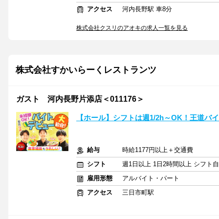
アクセス
河内長野駅 車8分
株式会社クスリのアオキの求人一覧を見る
株式会社すかいらーくレストランツ
ガスト 河内長野片添店＜011176＞
【ホール】シフトは週1/2h～OK！王道バ
給与
時給1177円以上＋交通費
シフト
週1日以上 1日2時間以上 シフト
雇用形態
アルバイト・パート
アクセス
三日市町駅