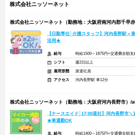
株式会社ニッソーネット
株式会社ニッソーネット（勤務地：大阪府南河内郡千早赤阪村）/a
【日勤専任│介護スタッフ】河内長野駅＜
活用★
給与
時給1500～1875円+交通費全額支
シフト
週2日以上
雇用形態
派遣社員
アクセス
河内長野駅 車12分
株式会社ニッソーネット（勤務地：大阪府河内長野市）/a095F0
【ナースエイド│17:00退社】河内長野市＼
★車通勤OK
給与
時給1400～1875円+交通費全額支