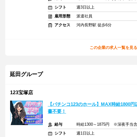
シフト
週3日以上
雇用形態
派遣社員
アクセス
河内長野駅 徒歩6分
この企業の求人一覧を見
延田グループ
123宝塚店
【パチンコ123のホール】MAX時給1800
書不要！
給与
時給1300～1875円 ※深夜手当
シフト
週1日以上