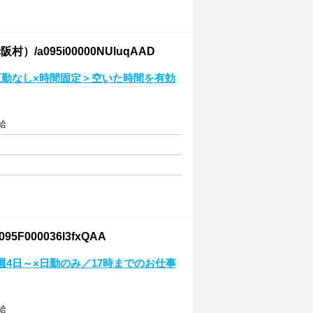
095i00000NUluqAAD
夜勤なし×時間固定＞空いた時間を有効
給
00036l3fxQAA
週4日～×日勤のみ／17時までのお仕事
給