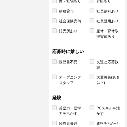
寮・社宅あり
昇給あり
制服貸与
社員割引あり
社会保険完備
社員登用あり
託児所あり
産休・育休取
得実績あり
応募時に嬉しい
履歴書不要
友達と応募歓
迎
オープニング
大量募集(10名
スタッフ
以上)
経験
英語力・語学
PCスキルを活
力を活かす
かす
経験者優遇
資格を活かせ