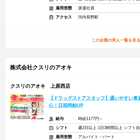
雇用形態
派遣社員
アクセス
河内長野駅
この企業の求人一覧を見
株式会社クスリのアオキ
クスリのアオキ 上原西店
【ドラッグストアスタッフ】通いやすい車
心！日祝時給UP
給与
時給1177円～
シフト
週2日以上 1日3時間以上 シフト
雇用形態
アルバイト・パート