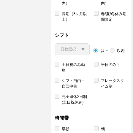
内）
内）
長期（3ヶ月以
春/夏/冬休み期
上）
間限定
シフト
以上
以内
土日祝のみ勤
平日のみ可
務
シフト自由・
フレックスタ
自己申告
イム制
完全週休2日制
(土日祝休み)
時間帯
早朝
朝