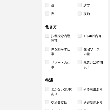
昼
夕方
夜
夜勤
働き方
扶養控除内勤
1日4h以内可
務可
体を動かす仕
在宅ワーク・
事
内職
リゾートの仕
残業月10時間
事
以下
待遇
まかない(食事)
研修制度あり
あり
交通費支給
送迎制度あり