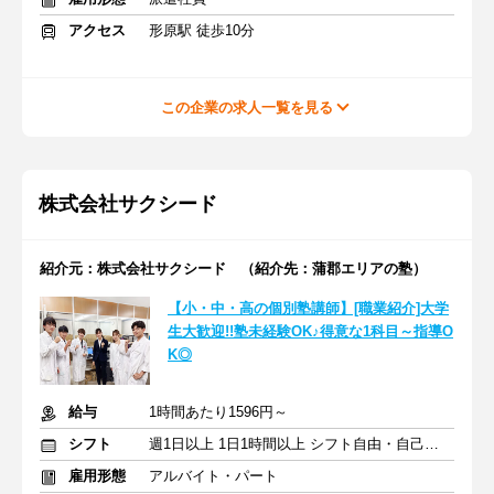
アクセス
形原駅 徒歩10分
この企業の求人一覧を見る
株式会社サクシード
紹介元：株式会社サクシード （紹介先：蒲郡エリアの塾）
【小・中・高の個別塾講師】[職業紹介]大学
生大歓迎!!塾未経験OK♪得意な1科目～指導O
K◎
給与
1時間あたり1596円～
シフト
週1日以上 1日1時間以上 シフト自由・自己申告
雇用形態
アルバイト・パート