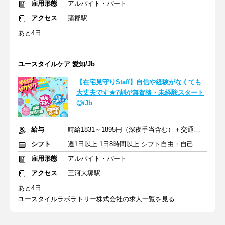
雇用形態
アルバイト・パート
アクセス
蒲郡駅
あと4日
ユースタイルケア 愛知/Jb
【在宅見守りStaff】自信や経験がなくても
大丈夫です★7割が無資格・未経験スタート
◎/Jb
給与
時給1831～1895円（深夜手当含む）＋交通費支給
シフト
週1日以上 1日8時間以上 シフト自由・自己申告
雇用形態
アルバイト・パート
アクセス
三河大塚駅
あと4日
ユースタイルラボラトリー株式会社の求人一覧を見る