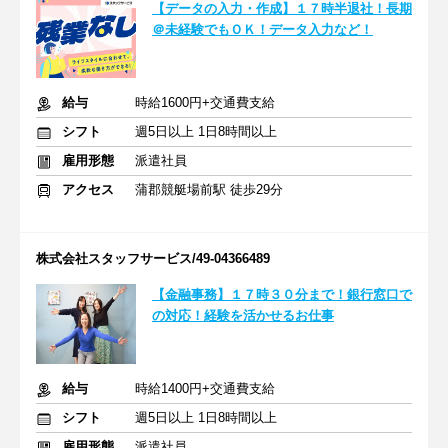
【データの入力・作成】１７時半退社！長期
＠未経験でもＯＫ！データ入力など！
給与
時給1600円+交通費支給
シフト
週5日以上 1日8時間以上
雇用形態
派遣社員
アクセス
蒲郡競艇場前駅 徒歩29分
株式会社スタッフサービス/49-04366489
【金融事務】１７時３０分まで！銀行窓口で
の対応！経験を活かせるお仕事
給与
時給1400円+交通費支給
シフト
週5日以上 1日8時間以上
雇用形態
派遣社員