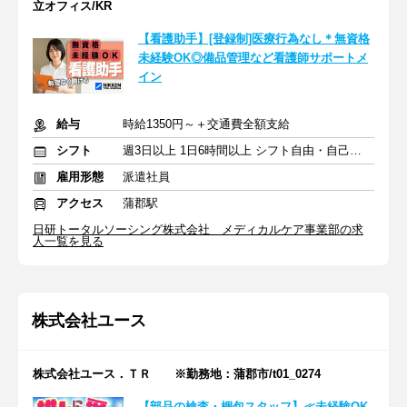
立オフィス/KR
【看護助手】[登録制]医療行為なし＊無資格
未経験OK◎備品管理など看護師サポートメ
イン
給与
時給1350円～＋交通費全額支給
シフト
週3日以上 1日6時間以上 シフト自由・自己申告
雇用形態
派遣社員
アクセス
蒲郡駅
日研トータルソーシング株式会社 メディカルケア事業部の求
人一覧を見る
株式会社ユース
株式会社ユース．ＴＲ ※勤務地：蒲郡市/t01_0274
【部品の検査・梱包スタッフ】≪未経験OK