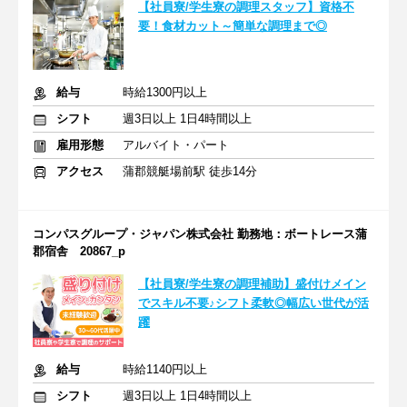
【社員寮/学生寮の調理スタッフ】資格不
要！食材カット～簡単な調理まで◎
給与
時給1300円以上
シフト
週3日以上 1日4時間以上
雇用形態
アルバイト・パート
アクセス
蒲郡競艇場前駅 徒歩14分
コンパスグループ・ジャパン株式会社 勤務地：ボートレース蒲
郡宿舎 20867_p
【社員寮/学生寮の調理補助】盛付けメイン
でスキル不要♪シフト柔軟◎幅広い世代が活
躍
給与
時給1140円以上
シフト
週3日以上 1日4時間以上