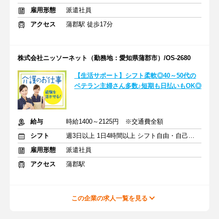
雇用形態
派遣社員
アクセス
蒲郡駅 徒歩17分
株式会社ニッソーネット（勤務地：愛知県蒲郡市）/OS-2680
【生活サポート】シフト柔軟◎40～50代の
ベテラン主婦さん多数♪短期も日払いもOK◎
給与
時給1400～2125円 ※交通費全額
シフト
週3日以上 1日4時間以上 シフト自由・自己申告
雇用形態
派遣社員
アクセス
蒲郡駅
この企業の求人一覧を見る