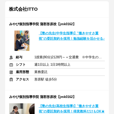
株式会社ITTO
みやび個別指導学院 蒲郡形原校【jmk0162】
【塾の先生(中学生指導)】"働きやすさ重
視"の委託契約を採用！勉強経験を活かせる♪
給与
1授業(80分)2128円～＋交通費 ※中学生の場合
シフト
週1日以上 1日1時間以上
雇用形態
業務委託
アクセス
形原駅 徒歩5分
みやび個別指導学院 蒲郡形原校【jmk0162】
【塾の先生(高校生指導)】"働きやすさ重
視"の委託契約を採用！得意教科だけもOK★