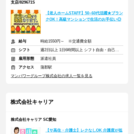
支店/829671S
【老人ホームSTAFF】50~60代活躍★ブラン
クOK！高級マンションで生活のお手伝い◎
給与
時給1550円～ ※交通費全額
シフト
週2日以上 1日6時間以上 シフト自由・自己申告
雇用形態
派遣社員
アクセス
蒲郡駅
マンパワーグループ株式会社の求人一覧を見る
株式会社キャリア
株式会社キャリア SC愛知
【サ高住・介護士】レクなしOK 介護度が低