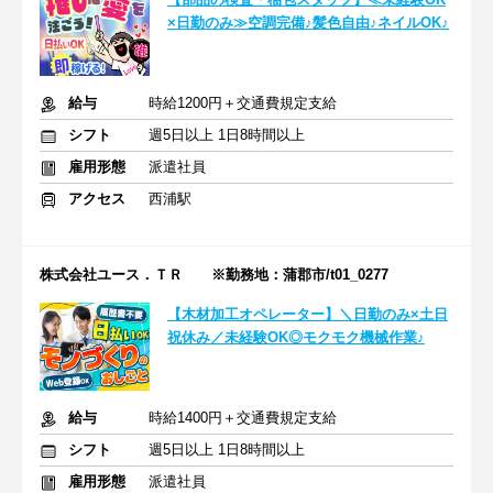
×日勤のみ≫空調完備♪髪色自由♪ネイルOK♪
給与
時給1200円＋交通費規定支給
シフト
週5日以上 1日8時間以上
雇用形態
派遣社員
アクセス
西浦駅
株式会社ユース．ＴＲ ※勤務地：蒲郡市/t01_0277
【木材加工オペレーター】＼日勤のみ×土日
祝休み／未経験OK◎モクモク機械作業♪
給与
時給1400円＋交通費規定支給
シフト
週5日以上 1日8時間以上
雇用形態
派遣社員