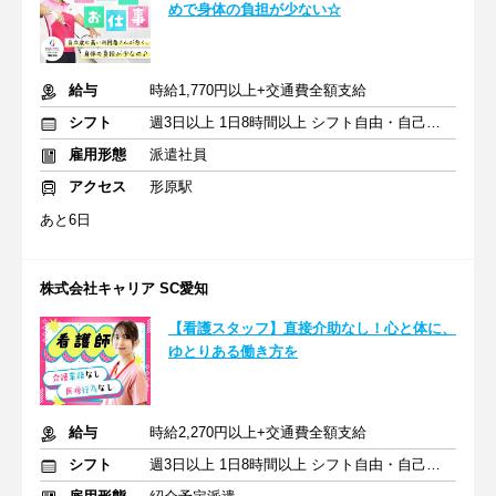
めで身体の負担が少ない☆
給与
時給1,770円以上+交通費全額支給
シフト
週3日以上 1日8時間以上 シフト自由・自己申告
雇用形態
派遣社員
アクセス
形原駅
あと6日
株式会社キャリア SC愛知
【看護スタッフ】直接介助なし！心と体に、
ゆとりある働き方を
給与
時給2,270円以上+交通費全額支給
シフト
週3日以上 1日8時間以上 シフト自由・自己申告