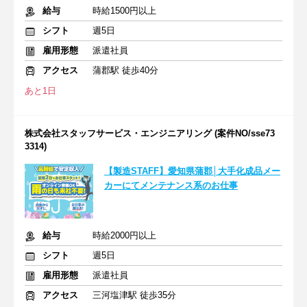
給与
時給1500円以上
シフト
週5日
雇用形態
派遣社員
アクセス
蒲郡駅 徒歩40分
あと1日
株式会社スタッフサービス・エンジニアリング (案件NO/sse73
3314)
【製造STAFF】愛知県蒲郡│大手化成品メー
カーにてメンテナンス系のお仕事
給与
時給2000円以上
シフト
週5日
雇用形態
派遣社員
アクセス
三河塩津駅 徒歩35分