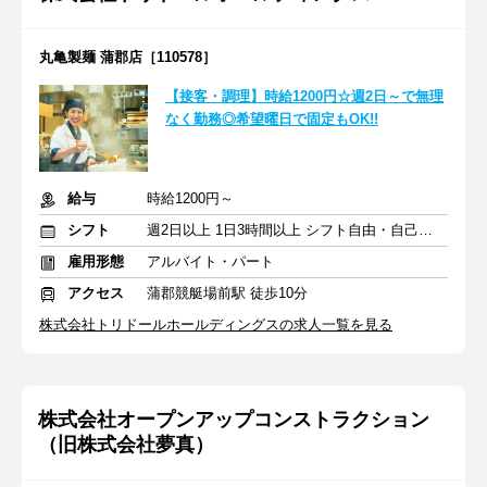
丸亀製麺 蒲郡店［110578］
【接客・調理】時給1200円☆週2日～で無理
なく勤務◎希望曜日で固定もOK!!
給与
時給1200円～
シフト
週2日以上 1日3時間以上 シフト自由・自己申告
雇用形態
アルバイト・パート
アクセス
蒲郡競艇場前駅 徒歩10分
株式会社トリドールホールディングスの求人一覧を見る
株式会社オープンアップコンストラクション
（旧株式会社夢真）