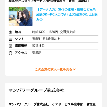
株式会社スタッフサービス/愛知県蒲郡市・豊田【蒲郡駅】
【データ入力】SNSの運用・投稿など★未
経験OK⇒PC入力できれば◎短期OK♪土日休
み◎
給与
時給1300～1550円+交通費支給
シフト
週5日 1日6時間以上
雇用形態
派遣社員
アクセス
蒲郡駅
この企業の求人一覧を見る
マンパワーグループ株式会社
マンパワーグループ株式会社 ケアサービス事業本部 名古屋