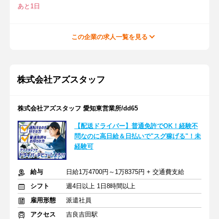
あと1日
この企業の求人一覧を見る
株式会社アズスタッフ
株式会社アズスタッフ 愛知東営業所/dd65
【配送ドライバー】普通免許でOK！経験不
問なのに高日給＆日払いで"スグ稼げる"！未
経験可
給与
日給1万4700円～1万8375円 + 交通費支給
シフト
週4日以上 1日8時間以上
雇用形態
派遣社員
アクセス
吉良吉田駅