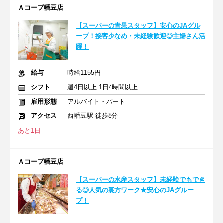
Ａコープ幡豆店
【スーパーの青果スタッフ】安心のJAグル
ープ！接客少なめ・未経験歓迎◎主婦さん活
躍！
給与
時給1155円
シフト
週4日以上 1日4時間以上
雇用形態
アルバイト・パート
アクセス
西幡豆駅 徒歩8分
あと1日
Ａコープ幡豆店
【スーパーの水産スタッフ】未経験でもでき
る◎人気の裏方ワーク★安心のJAグルー
プ！