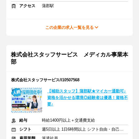
アクセス
蒲郡駅
この企業の求人一覧を見る
株式会社スタッフサービス メディカル事業本
部
株式会社スタッフサービス/I10507568
【補助スタッフ】蒲郡駅★マイカー通勤可♪
資格を活かせる環境◎経験者は優遇！資格不
要♪
給与
時給1400円以上＋交通費支給
シフト
週5日以上 1日6時間以上 シフト自由・自己申告
雇用形態
派遣社員