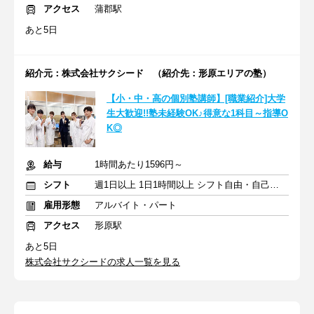
アクセス
蒲郡駅
あと5日
紹介元：株式会社サクシード （紹介先：形原エリアの塾）
【小・中・高の個別塾講師】[職業紹介]大学
生大歓迎!!塾未経験OK♪得意な1科目～指導O
K◎
給与
1時間あたり1596円～
シフト
週1日以上 1日1時間以上 シフト自由・自己申告
雇用形態
アルバイト・パート
アクセス
形原駅
あと5日
株式会社サクシードの求人一覧を見る