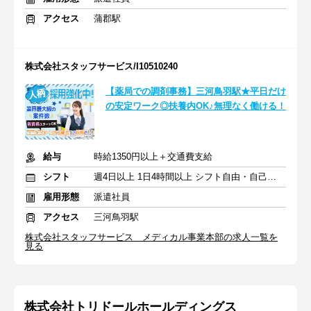
アクセス
蒲郡駅
株式会社スタッフサービス/I10510240
【薬局での調剤事務】三河鳥羽駅★平日だけ
の安定ワーク◎扶養内OK♪無理なく働ける！
給与
時給1350円以上＋交通費支給
シフト
週4日以上 1日4時間以上 シフト自由・自己申告
雇用形態
派遣社員
アクセス
三河鳥羽駅
株式会社スタッフサービス メディカル事業本部の求人一覧を
見る
株式会社トリドールホールディングス