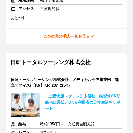
雇用形態
紹介予定派遣
アクセス
三河鹿島駅
あと6日
この企業の求人一覧を見る
日研トータルソーシング株式会社
日研トータルソーシング株式会社 メディカルケア事業部 知
立オフィス/【KR】KR_297_2(SY)
【生活支援スタッフ】未経験・無資格OK◎
給与は週払いOK★利用者の日常生活をサポ
ート！
給与
時給1350円～＋交通費全額支給
シフト
週2日以上