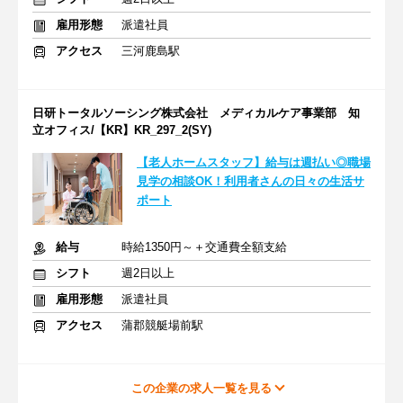
雇用形態
派遣社員
アクセス
三河鹿島駅
日研トータルソーシング株式会社 メディカルケア事業部 知
立オフィス/【KR】KR_297_2(SY)
【老人ホームスタッフ】給与は週払い◎職場
見学の相談OK！利用者さんの日々の生活サ
ポート
給与
時給1350円～＋交通費全額支給
シフト
週2日以上
雇用形態
派遣社員
アクセス
蒲郡競艇場前駅
この企業の求人一覧を見る