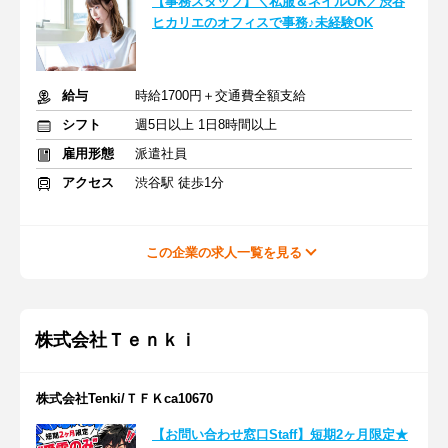
【事務スタッフ】＼私服＆ネイルOK／渋谷
ヒカリエのオフィスで事務♪未経験OK
給与
時給1700円＋交通費全額支給
シフト
週5日以上 1日8時間以上
雇用形態
派遣社員
アクセス
渋谷駅 徒歩1分
この企業の求人一覧を見る
株式会社Ｔｅｎｋｉ
株式会社Tenki/ＴＦＫca10670
【お問い合わせ窓口Staff】短期2ヶ月限定★