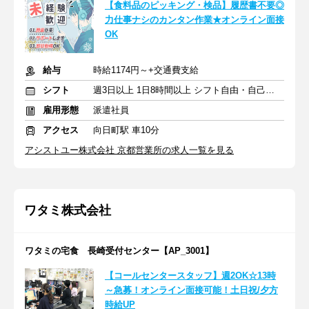
【食料品のピッキング・検品】履歴書不要◎
力仕事ナシのカンタン作業★オンライン面接
OK
給与
時給1174円～+交通費支給
シフト
週3日以上 1日8時間以上 シフト自由・自己申告
雇用形態
派遣社員
アクセス
向日町駅 車10分
アシストユー株式会社 京都営業所の求人一覧を見る
ワタミ株式会社
ワタミの宅食 長崎受付センター【AP_3001】
【コールセンタースタッフ】週2OK☆13時
～急募！オンライン面接可能！土日祝/夕方
時給UP