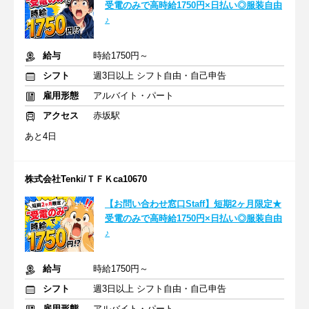
受電のみで高時給1750円×日払い◎服装自由
♪
給与
時給1750円～
シフト
週3日以上 シフト自由・自己申告
雇用形態
アルバイト・パート
アクセス
赤坂駅
あと4日
株式会社Tenki/ＴＦＫca10670
【お問い合わせ窓口Staff】短期2ヶ月限定★
受電のみで高時給1750円×日払い◎服装自由
♪
給与
時給1750円～
シフト
週3日以上 シフト自由・自己申告
雇用形態
アルバイト・パート