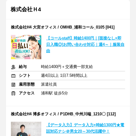
株式会社Ｈ4
株式会社H4 大宮オフィス / OMHB_浦和コール_0105 [041]
【コールstaff】時給1400円｜[面接なし×即
日入職◎]お問い合わせ対応｜週4～｜服装自
由
給与
時給1400円＋交通費一部支給
シフト
週4日以上 1日7.5時間以上
雇用形態
派遣社員
アクセス
浦和駅 徒歩5分
株式会社H4 博多オフィス / P1DHB_中州川端_1210〇 [112]
【データ入力】データ入力×時給1300円★電
話対応ナシ＠男女20～30代活躍中！