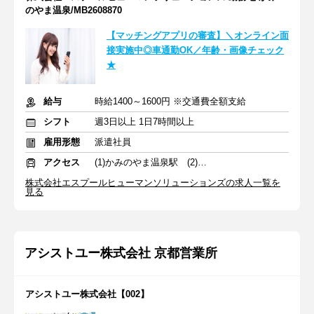
のやま温泉/MB2608870
【マッチングアプリの審査】＼オンライン面
接実施中◎車通勤OK／年齢・画像チェック
★
給与
時給1400～1600円 ※交通費全額支給
シフト
週3日以上 1日7時間以上
雇用形態
派遣社員
アクセス
(1)かみのやま温泉駅 (2)山形駅
株式会社エスプールヒューマンソリューションズの求人一覧を
見る
アシストユー株式会社 京都営業所
アシストユー株式会社【002】