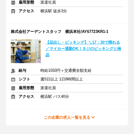
雇用形態
派遣社員
アクセス
横浜駅 徒歩3分
株式会社アーデントスタッフ 横浜本社/AY67723KR1-1
【品出し・ピッキング】＼17：30で帰れる
／マイカー通勤OK！ネジのピッキングと検
品
給与
時給1550円＋交通費全額支給
シフト
週5日以上 1日8時間以上
雇用形態
派遣社員
アクセス
横浜駅 バス40分
この企業の求人一覧を見る