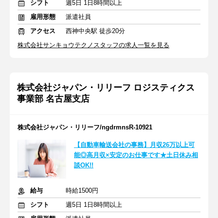
シフト
週5日 1日8時間以上
雇用形態
派遣社員
アクセス
西神中央駅 徒歩20分
株式会社サンキョウテクノスタッフの求人一覧を見る
株式会社ジャパン・リリーフ ロジスティクス
事業部 名古屋支店
株式会社ジャパン・リリーフ/ngdrmnsR-10921
【自動車輸送会社の事務】月収26万以上可
能◎高月収×安定のお仕事です★土日休み相
談OK!!
給与
時給1500円
シフト
週5日 1日8時間以上