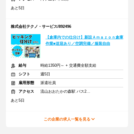
あと5日
株式会社テクノ・サービス/892496
【倉庫内での仕分け】新設Ａｍａｚｏｎ倉庫
作業■送迎あり／空調完備／服装自由
給与
時給1350円～ + 交通費全額支給
シフト
週5日
雇用形態
派遣社員
アクセス
流山おおたかの森駅 バス20分
あと5日
この企業の求人一覧を見る