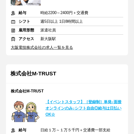
給与
時給2200～2400円＋交通費
シフト
週5日以上 1日8時間以上
雇用形態
派遣社員
アクセス
新大阪駅
大阪電技株式会社の求人一覧を見る
株式会社M-TRUST
株式会社M‐TRUST
【イベントスタッフ】［登録制］単発♪面接
オンラインのみ♪シフト自由◎給与は日払い
OK☆
給与
日給１万～１万５千円＋交通費一部支給