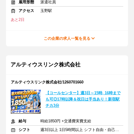
雇用形態
派遣社員
アクセス
玉野駅
あと2日
この企業の求人一覧を見る
アルティウスリンク株式会社
アルティウスリンク株式会社/1260701660
【コールセンター】週3日～15時, 16時まで
も可◎17時以降＆祝日は手当あり！新宿駅
チカ3分
給与
時給1850円 +交通費実費支給
シフト
週3日以上 1日5時間以上 シフト自由・自己申告