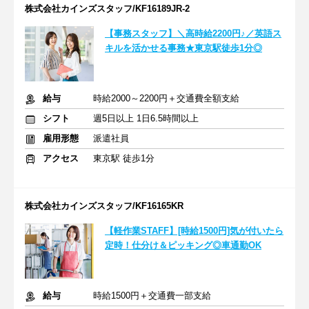
株式会社カインズスタッフ/KF16189JR-2
【事務スタッフ】＼高時給2200円♪／英語ス
キルを活かせる事務★東京駅徒歩1分◎
給与
時給2000～2200円＋交通費全額支給
シフト
週5日以上 1日6.5時間以上
雇用形態
派遣社員
アクセス
東京駅 徒歩1分
株式会社カインズスタッフ/KF16165KR
【軽作業STAFF】[時給1500円]気が付いたら
定時！仕分け＆ピッキング◎車通勤OK
給与
時給1500円＋交通費一部支給