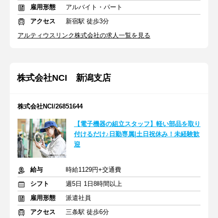
雇用形態
アルバイト・パート
アクセス
新宿駅 徒歩3分
アルティウスリンク株式会社の求人一覧を見る
株式会社NCI 新潟支店
株式会社NCI/26851644
【電子機器の組立スタッフ】軽い部品を取り
付けるだけ♪日勤専属|土日祝休み！未経験歓
迎
給与
時給1129円+交通費
シフト
週5日 1日8時間以上
雇用形態
派遣社員
アクセス
三条駅 徒歩6分