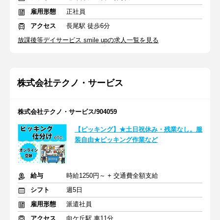
雇用形態
正社員
アクセス
長尾駅 徒歩6分
放課後等デイサービス smile upの求人一覧を見る
株式会社テクノ・サービス
株式会社テクノ・サービス/904059
【ピッキング】★土日祝休み・残業なし。服
装自由★ピッキング作業など
給与
時給1250円～ + 交通費全額支給
シフト
週5日
雇用形態
派遣社員
アクセス
向ケ丘駅 車11分