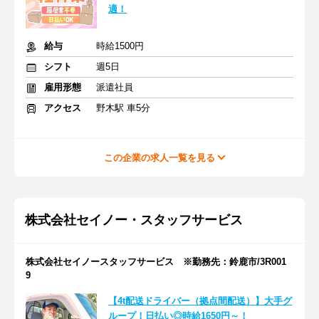
適！
給与
時給1500円
シフト
週5日
雇用形態
派遣社員
アクセス
野木駅 車5分
この企業の求人一覧を見る
株式会社セイノー・スタッフサービス
株式会社セイノースタッフサービス ※勤務先：鈴鹿市/3R001
9
【4t配送ドライバー（拠点間配送）】大手グ
ループ！日払い◎時給1650円～！