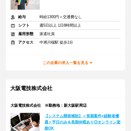
給与
時給1300円＋交通費なし
シフト
週5日以上 1日8時間以上
雇用形態
派遣社員
アクセス
中洲川端駅 徒歩1分
この企業の求人一覧を見る
大阪電技株式会社
大阪電技株式会社 ※勤務地：新大阪駅周辺
【システム開発補助】＜長期案件×経験者優
遇＞平日のみ＆長期休暇あり◎オンライン面
接OK