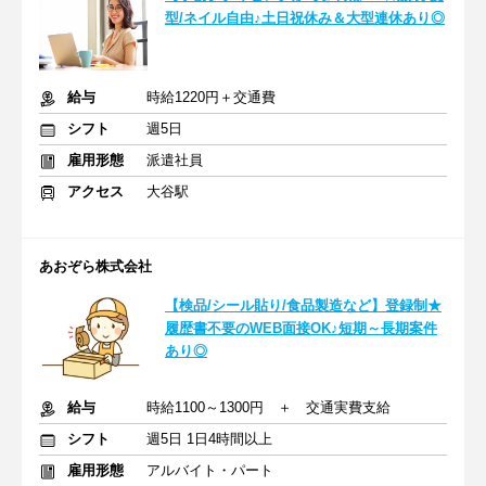
型/ネイル自由♪土日祝休み＆大型連休あり◎
給与
時給1220円＋交通費
シフト
週5日
雇用形態
派遣社員
アクセス
大谷駅
あおぞら株式会社
【検品/シール貼り/食品製造など】登録制★
履歴書不要のWEB面接OK♪短期～長期案件
あり◎
給与
時給1100～1300円 ＋ 交通実費支給
シフト
週5日 1日4時間以上
雇用形態
アルバイト・パート