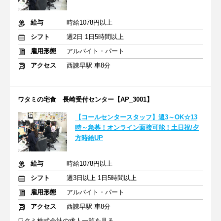
給与
時給1078円以上
シフト
週2日 1日5時間以上
雇用形態
アルバイト・パート
アクセス
西諫早駅 車8分
ワタミの宅食 長崎受付センター【AP_3001】
【コールセンタースタッフ】週3～OK☆13
時～急募！オンライン面接可能！土日祝/夕
方時給UP
給与
時給1078円以上
シフト
週3日以上 1日5時間以上
雇用形態
アルバイト・パート
アクセス
西諫早駅 車8分
ワタミ株式会社の求人一覧を見る