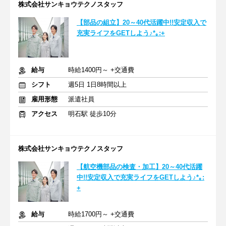
株式会社サンキョウテクノスタッフ
【部品の組立】20～40代活躍中!!安定収入で
充実ライフをGETしよう♪*｡:+
給与
時給1400円～ +交通費
シフト
週5日 1日8時間以上
雇用形態
派遣社員
アクセス
明石駅 徒歩10分
株式会社サンキョウテクノスタッフ
【航空機部品の検査・加工】20～40代活躍
中!!安定収入で充実ライフをGETしよう♪*｡:
+
給与
時給1700円～ +交通費