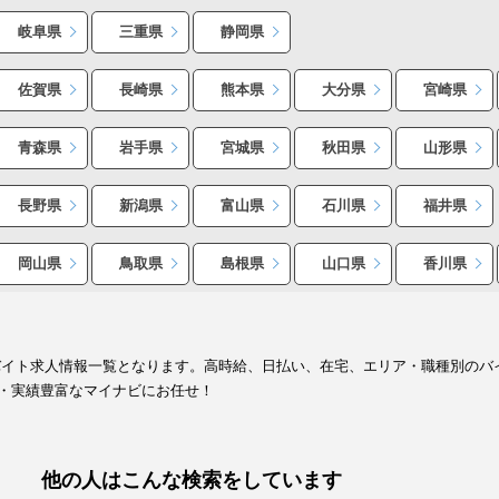
岐阜県
三重県
静岡県
佐賀県
長崎県
熊本県
大分県
宮崎県
青森県
岩手県
宮城県
秋田県
山形県
長野県
新潟県
富山県
石川県
福井県
岡山県
鳥取県
島根県
山口県
香川県
バイト求人情報一覧となります。高時給、日払い、在宅、エリア・職種別のバ
・実績豊富なマイナビにお任せ！
他の人はこんな検索をしています