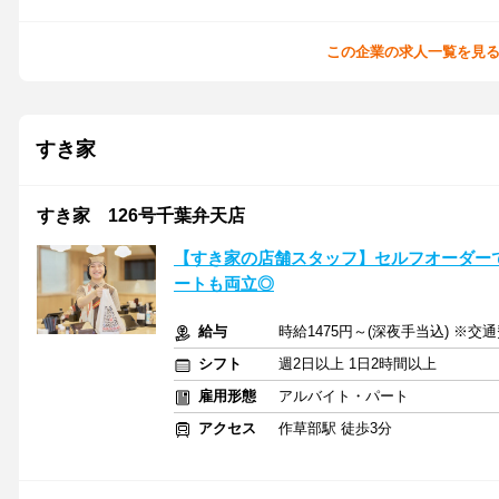
この企業の求人一覧を見
すき家
すき家 126号千葉弁天店
【すき家の店舗スタッフ】セルフオーダーで
ートも両立◎
給与
時給1475円～(深夜手当込) ※交
シフト
週2日以上 1日2時間以上
雇用形態
アルバイト・パート
アクセス
作草部駅 徒歩3分