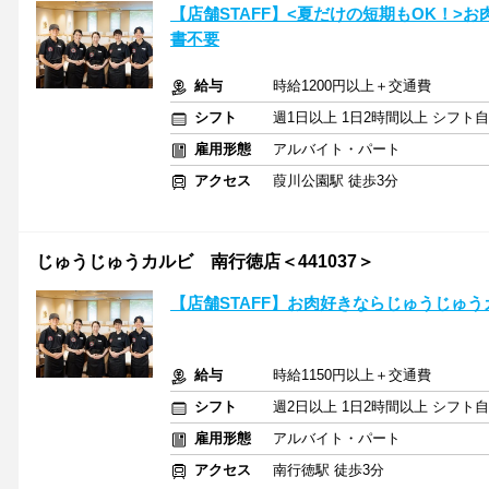
【店舗STAFF】<夏だけの短期もOK！>
書不要
給与
時給1200円以上＋交通費
シフト
週1日以上 1日2時間以上 シフト
雇用形態
アルバイト・パート
アクセス
葭川公園駅 徒歩3分
じゅうじゅうカルビ 南行徳店＜441037＞
【店舗STAFF】お肉好きならじゅうじゅ
給与
時給1150円以上＋交通費
シフト
週2日以上 1日2時間以上 シフト
雇用形態
アルバイト・パート
アクセス
南行徳駅 徒歩3分