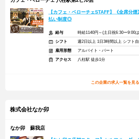
カフェ・ベローチェ 八柱駅第2ビル店
【カフェ・ベローチェSTAFF】《全席分
払い制度◎
給与
時給1140円～(土日祝6:30ー9:0
シフト
週2日以上 1日3時間以上 シフト
雇用形態
アルバイト・パート
アクセス
八柱駅 徒歩1分
この企業の求人一覧を見
株式会社なか卯
なか卯 蘇我店