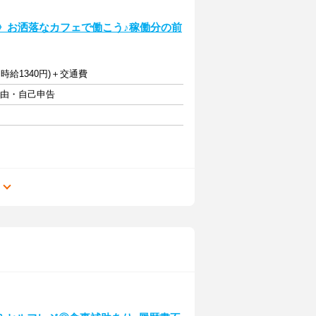
煙》お洒落なカフェで働こう♪稼働分の前
0は時給1340円)＋交通費
自由・自己申告
る