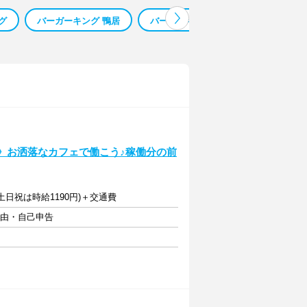
グ
バーガーキング 鴨居
バーガーキング 宮城
旭川 バー
煙》お洒落なカフェで働こう♪稼働分の前
0・土日祝は時給1190円)＋交通費
自由・自己申告