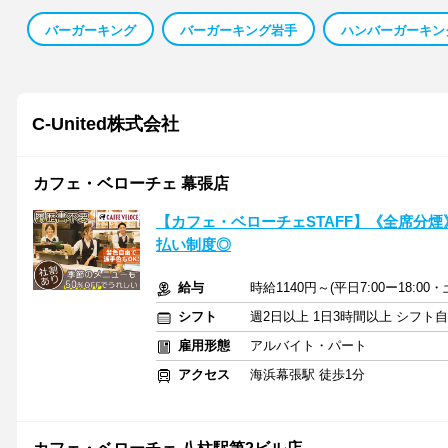
バーガーキング
バーガーキング岩手
ハンバーガーキン
C‐United株式会社
カフェ・ベローチェ 幕張店
【カフェ・ベローチェSTAFF】《全席分
払い制度◎
給与
時給1140円～(平日7:00ー18:0
シフト
週2日以上 1日3時間以上 シフト
雇用形態
アルバイト・パート
アクセス
海浜幕張駅 徒歩1分