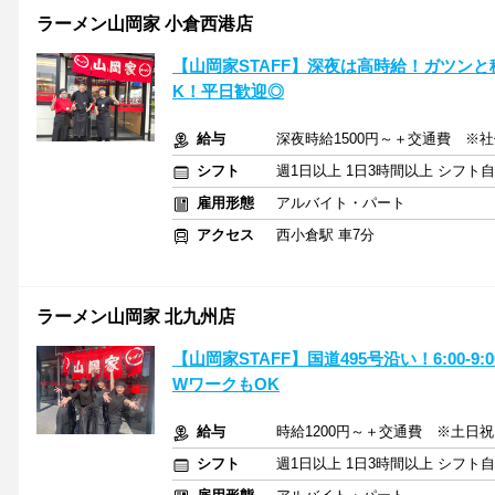
ラーメン山岡家 小倉西港店
【山岡家STAFF】深夜は高時給！ガツン
K！平日歓迎◎
給与
深夜時給1500円～＋交通費 ※社
シフト
週1日以上 1日3時間以上 シフト
雇用形態
アルバイト・パート
アクセス
西小倉駅 車7分
ラーメン山岡家 北九州店
【山岡家STAFF】国道495号沿い！6:00-
WワークもOK
給与
時給1200円～＋交通費 ※土日祝
シフト
週1日以上 1日3時間以上 シフト