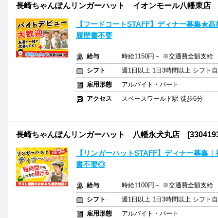
長崎ちゃんぽんリンガーハット イオンモール八幡東店 [33
【フードコートSTAFF】ディナー募集★高校
履歴書不要
給与
時給1150円～ ※交通費全額支給
シフト
週1日以上 1日3時間以上 シフト
雇用形態
アルバイト・パート
アクセス
スペースワールド駅 徒歩6分
長崎ちゃんぽんリンガーハット 八幡永犬丸店 [3304193
【リンガーハットSTAFF】ディナー募集｜
書不要◎
給与
時給1100円～ ※交通費全額支給
シフト
週1日以上 1日3時間以上 シフト
雇用形態
アルバイト・パート