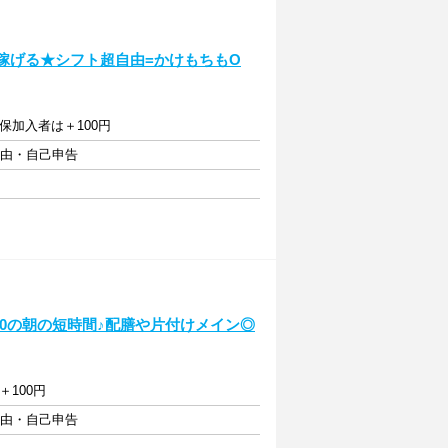
と稼げる★シフト超自由=かけもちもO
保加入者は＋100円
自由・自己申告
9:00の朝の短時間♪配膳や片付けメイン◎
＋100円
自由・自己申告