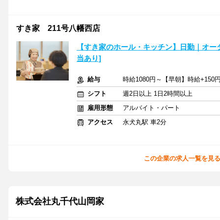
すき家 211号八幡西店
【すき家のホール・キッチン】日勤｜オー
当あり]
給与
時給1080円～【早朝】時給+150
シフト
週2日以上 1日2時間以上
雇用形態
アルバイト・パート
アクセス
永犬丸駅 車2分
この企業の求人一覧を見
株式会社丸千代山岡家