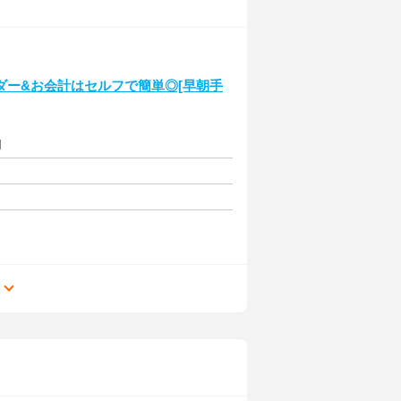
ダー&お会計はセルフで簡単◎[早朝手
円
る