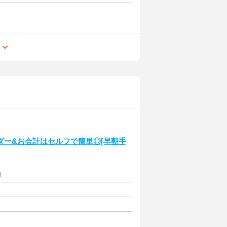
る
ダー&お会計はセルフで簡単◎[早朝手
円