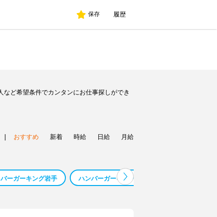
履歴
保存
人など希望条件でカンタンにお仕事探しができ
|
おすすめ
新着
時給
日給
月給
バーガーキング岩手
ハンバーガーキング
バーガーキング 鴨居