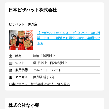
日本ピザハット株式会社
ピザハット 伊丹店
【ピザハットのインストア】初バイトOK♪授
業・テスト・就活とも両立しやすい融通シフ
ト★
給与
時給1170円以上
シフト
週1日以上 1日2時間以上
雇用形態
アルバイト・パート
アクセス
伊丹駅 徒歩7分
日本ピザハット株式会社 の求人一覧を見る
株式会社なか卯