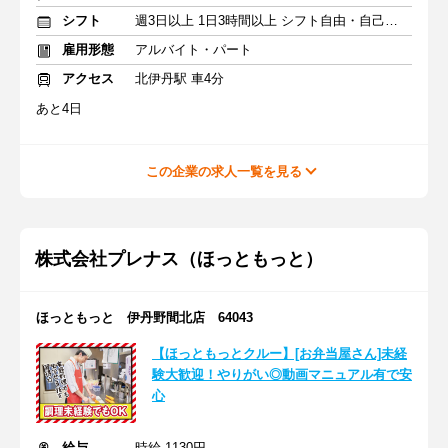
シフト
週3日以上 1日3時間以上 シフト自由・自己申告
雇用形態
アルバイト・パート
アクセス
北伊丹駅 車4分
あと4日
この企業の求人一覧を見る
株式会社プレナス（ほっともっと）
ほっともっと 伊丹野間北店 64043
【ほっともっとクルー】[お弁当屋さん]未経
験大歓迎！やりがい◎動画マニュアル有で安
心
給与
時給 1130円