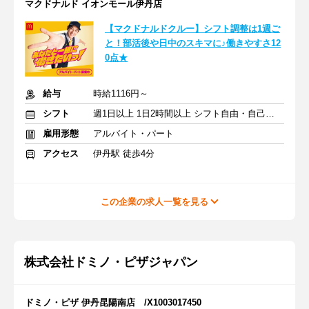
マクドナルド イオンモール伊丹店
【マクドナルドクルー】シフト調整は1週ご
と！部活後や日中のスキマに♪働きやすさ12
0点★
給与
時給1116円～
シフト
週1日以上 1日2時間以上 シフト自由・自己申告
雇用形態
アルバイト・パート
アクセス
伊丹駅 徒歩4分
この企業の求人一覧を見る
株式会社ドミノ・ピザジャパン
ドミノ・ピザ 伊丹昆陽南店 /X1003017450