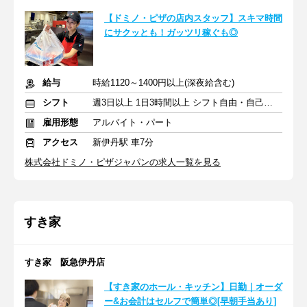
【ドミノ・ピザの店内スタッフ】スキマ時間
にサクッとも！ガッツリ稼ぐも◎
給与
時給1120～1400円以上(深夜給含む)
シフト
週3日以上 1日3時間以上 シフト自由・自己申告
雇用形態
アルバイト・パート
アクセス
新伊丹駅 車7分
株式会社ドミノ・ピザジャパンの求人一覧を見る
すき家
すき家 阪急伊丹店
【すき家のホール・キッチン】日勤｜オーダ
ー&お会計はセルフで簡単◎[早朝手当あり]