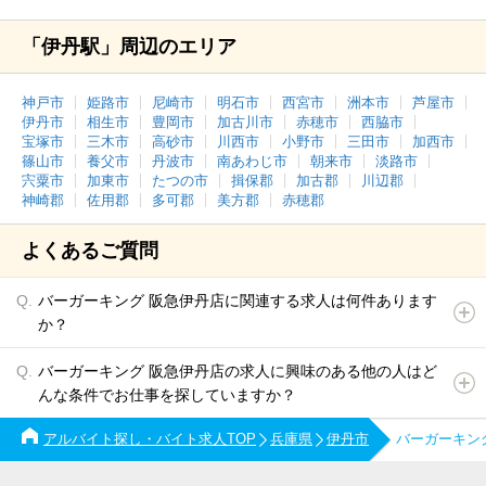
「伊丹駅」周辺のエリア
神戸市
姫路市
尼崎市
明石市
西宮市
洲本市
芦屋市
伊丹市
相生市
豊岡市
加古川市
赤穂市
西脇市
宝塚市
三木市
高砂市
川西市
小野市
三田市
加西市
篠山市
養父市
丹波市
南あわじ市
朝来市
淡路市
宍粟市
加東市
たつの市
揖保郡
加古郡
川辺郡
神崎郡
佐用郡
多可郡
美方郡
赤穂郡
よくあるご質問
バーガーキング 阪急伊丹店に関連する求人は何件あります
か？
バーガーキング 阪急伊丹店の求人に興味のある他の人はど
んな条件でお仕事を探していますか？
アルバイト探し・バイト求人TOP
兵庫県
伊丹市
バーガーキン