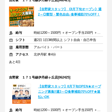
吉野家 １７１号線伊丹緑ヶ丘店[062425]
【吉野家スタッフ】《8月下旬オープン》週
2～◎髪型・髪色自由♪食事補助70%OFF！
給与
時給1200～1500円 ＋オープン手当150円 ＋交通費全額支給
シフト
週2日 1日3時間以上 シフト自由・自己申告
雇用形態
アルバイト・パート
アクセス
北伊丹駅 車4分
あと4日
吉野家 １７１号線伊丹緑ヶ丘店[062425]
【吉野家スタッフ】8月下旬OPEN★オープ
ニング募集!!週3～◎食事補助70%OFF★速
払いOK
給与
時給1200～1500円 ＋オープン手当150円 ＋交通費全額支給