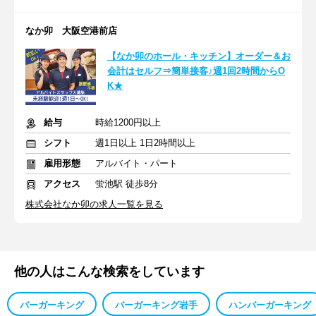
なか卯 大阪空港前店
【なか卯のホール・キッチン】オーダー＆お
会計はセルフ⇒簡単接客♪週1回2時間からO
K★
給与
時給1200円以上
シフト
週1日以上 1日2時間以上
雇用形態
アルバイト・パート
アクセス
蛍池駅 徒歩8分
株式会社なか卯の求人一覧を見る
他の人はこんな検索をしています
バーガーキング
バーガーキング岩手
ハンバーガーキング