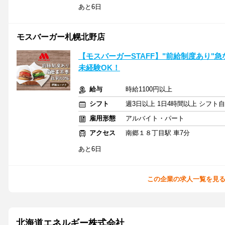
あと6日
モスバーガー札幌北野店
【モスバーガーSTAFF】"前給制度あり"急
未経験OK！
給与
時給1100円以上
シフト
週3日以上 1日4時間以上 シフト
雇用形態
アルバイト・パート
アクセス
南郷１８丁目駅 車7分
あと6日
この企業の求人一覧を見
北海道エネルギー株式会社