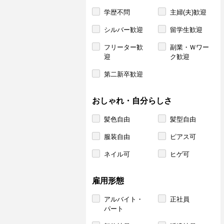
学歴不問
主婦(夫)歓迎
シルバー歓迎
留学生歓迎
フリーター歓
副業・Ｗワー
迎
ク歓迎
第二新卒歓迎
おしゃれ・自分らしさ
髪色自由
髪型自由
服装自由
ピアス可
ネイル可
ヒゲ可
雇用形態
アルバイト・
正社員
パート