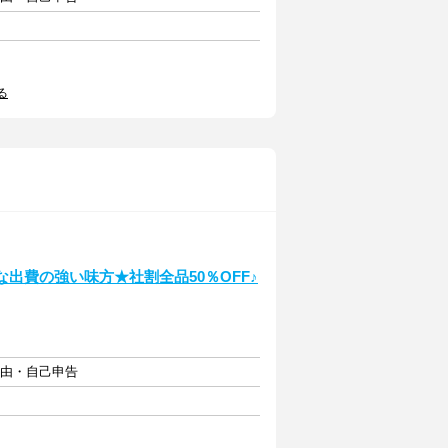
る
な出費の強い味方★社割全品50％OFF♪
自由・自己申告