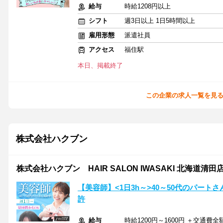
給与
時給1208円以上
シフト
週3日以上 1日5時間以上
雇用形態
派遣社員
アクセス
福住駅
本日、掲載終了
この企業の求人一覧を見
株式会社ハクブン
株式会社ハクブン HAIR SALON IWASAKI 北海道清田
【美容師】<1日3h～>40～50代のパー
許
給与
時給1200円～1600円 ＋交通費全