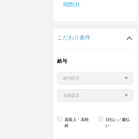
関西(1)
こだわり条件
給与
高収入・高時
日払い／週払
給
い