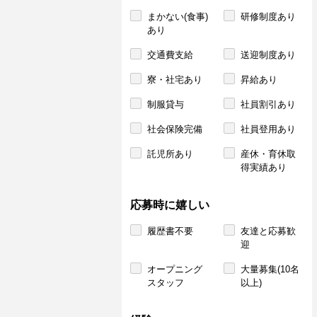
まかない(食事)
研修制度あり
あり
交通費支給
送迎制度あり
寮・社宅あり
昇給あり
制服貸与
社員割引あり
社会保険完備
社員登用あり
託児所あり
産休・育休取
得実績あり
応募時に嬉しい
履歴書不要
友達と応募歓
迎
オープニング
大量募集(10名
スタッフ
以上)