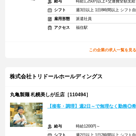
給与
時給1,250円以上+交通費全額支給
シフト
週3日以上 1日8時間以上 シフト
雇用形態
派遣社員
アクセス
福住駅
この企業の求人一覧を見
株式会社トリドールホールディングス
丸亀製麺 札幌美しが丘店［110494］
【接客・調理】週2日～で無理なく勤務◎希望
給与
時給1200円～
シフト
週2日以上 1日2時間以上 シフト