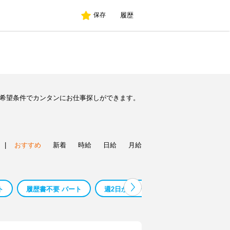
履歴
保存
ど希望条件でカンタンにお仕事探しができます。
|
おすすめ
新着
時給
日給
月給
ト
履歴書不要 パート
週2日から パート