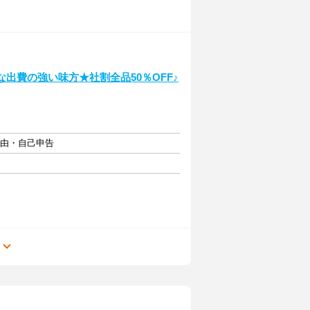
な出費の強い味方★社割全品50％OFF♪
自由・自己申告
る