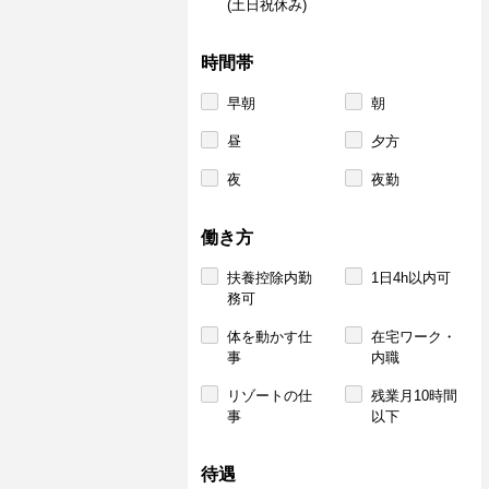
(土日祝休み)
時間帯
早朝
朝
昼
夕方
夜
夜勤
働き方
扶養控除内勤
1日4h以内可
務可
体を動かす仕
在宅ワーク・
事
内職
リゾートの仕
残業月10時間
事
以下
待遇