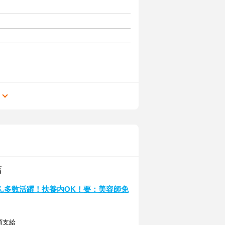
る
店
トさん多数活躍！扶養内OK！要：美容師免
額支給