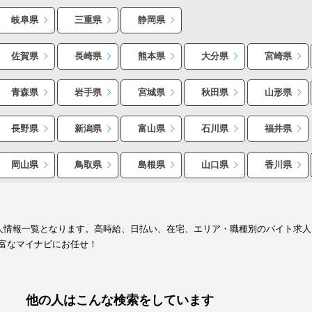
岐阜県
三重県
静岡県
佐賀県
長崎県
熊本県
大分県
宮崎県
青森県
岩手県
宮城県
秋田県
山形県
長野県
新潟県
富山県
石川県
福井県
岡山県
鳥取県
島根県
山口県
香川県
求人情報一覧となります。高時給、日払い、在宅、エリア・職種別のバイト求
富なマイナビにお任せ！
他の人はこんな検索をしています