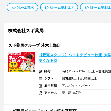
ビバホーム茨木
ビバホーム茨木目垣
ビバホーム茨木目
株式会社スギ薬局
スギ薬局グループ 茨木上郡店
【販売スタッフ】バイトデビュー歓迎♪大
安くなる◎
給与
時給1177～1267円以上＋交通費
シフト
週3日以上 1日5時間以上
雇用形態
アルバイト・パート
アクセス
豊川駅 車7分