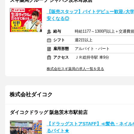
スギ薬局グループ ジャパン茨木耳原店
【販売スタッフ】バイトデビュー歓迎♪大
安くなる◎
給与
時給1177～1300円以上＋交通費
シフト
週2日以上
雇用形態
アルバイト・パート
アクセス
ＪＲ総持寺駅 車9分
株式会社スギ薬局の求人一覧を見る
株式会社ダイコク
ダイコクドラッグ 阪急茨木市駅前店
【ドラッグストアSTAFF】≪髪色・ネイ
るバイト★