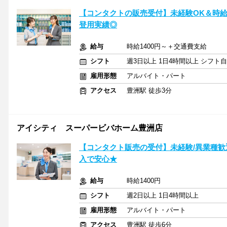
【コンタクトの販売受付】未経験OK＆時給
登用実績◎
給与
時給1400円～＋交通費支給
シフト
週3日以上 1日4時間以上 シフト
雇用形態
アルバイト・パート
アクセス
豊洲駅 徒歩3分
アイシティ スーパービバホーム豊洲店
【コンタクト販売の受付】未経験/異業種歓
入で安心★
給与
時給1400円
シフト
週2日以上 1日4時間以上
雇用形態
アルバイト・パート
アクセス
豊洲駅 徒歩6分