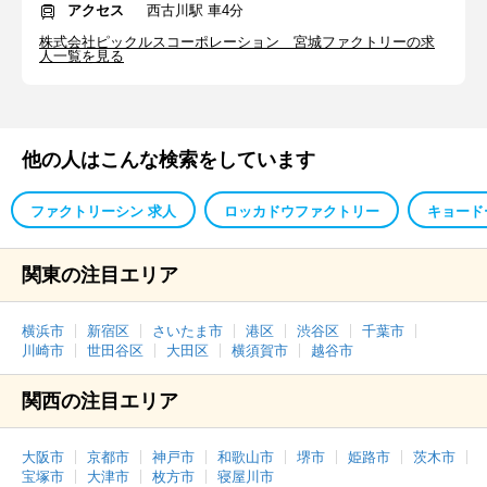
アクセス
西古川駅 車4分
株式会社ピックルスコーポレーション 宮城ファクトリーの求
人一覧を見る
他の人はこんな検索をしています
ファクトリーシン 求人
ロッカドウファクトリー
キョード
関東の注目エリア
横浜市
新宿区
さいたま市
港区
渋谷区
千葉市
川崎市
世田谷区
大田区
横須賀市
越谷市
関西の注目エリア
大阪市
京都市
神戸市
和歌山市
堺市
姫路市
茨木市
宝塚市
大津市
枚方市
寝屋川市