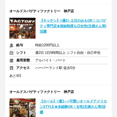
オールドスパゲティファクトリー 神戸店
【キッチン】<週2> 土日のみもOK！スパゲ
ティ専門店★前給制度も◎女性(主婦さん等)
活躍
給与
時給1200円以上
シフト
週2日 1日5時間以上 シフト自由・自己申告
雇用形態
アルバイト・パート
アクセス
ハーバーランド駅 徒歩5分
あと4日
オールドスパゲティファクトリー 神戸店
【ホール】<週3～>可愛いオールドアメリカ
ンSTYLE★未経験OK！女性(主婦さん等)活
躍