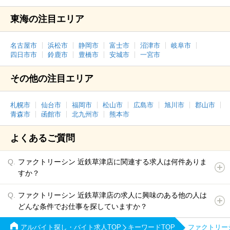
東海の注目エリア
名古屋市
浜松市
静岡市
富士市
沼津市
岐阜市
四日市市
鈴鹿市
豊橋市
安城市
一宮市
その他の注目エリア
札幌市
仙台市
福岡市
松山市
広島市
旭川市
郡山市
青森市
函館市
北九州市
熊本市
よくあるご質問
ファクトリーシン 近鉄草津店に関連する求人は何件ありま
すか？
ファクトリーシン 近鉄草津店の求人に興味のある他の人は
どんな条件でお仕事を探していますか？
アルバイト探し・バイト求人TOP
キーワードTOP
ファクトリー