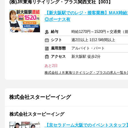
(株)JR東海リテイリング・プラス関西支社【003】
【新大阪駅でのレジ・接客業務】MAX時給
◎ボーナス有
給与
時給1270円～1520円＋交通費（
シフト
週2日以上 1日2.5時間以上
雇用形態
アルバイト・パート
アクセス
新大阪駅 徒歩2分
あと2日
株式会社ＪＲ東海リテイリング・プラスの求人一覧を
株式会社スタービーイング
株式会社スタービーイング
【京セラドーム大阪でのイベントスタッフ】