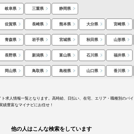
岐阜県
三重県
静岡県
佐賀県
長崎県
熊本県
大分県
宮崎県
青森県
岩手県
宮城県
秋田県
山形県
長野県
新潟県
富山県
石川県
福井県
岡山県
鳥取県
島根県
山口県
香川県
バイト求人情報一覧となります。高時給、日払い、在宅、エリア・職種別のバ
実績豊富なマイナビにお任せ！
他の人はこんな検索をしています