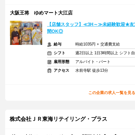
大阪王将 ゆめマート大江店
【店舗スタッフ】≪3H～≫未経験歓迎★友
間OK◎
給与
時給1035円 + 交通費支給
シフト
週2日以上 1日3時間以上 シフト
雇用形態
アルバイト・パート
アクセス
水前寺駅 徒歩13分
この企業の求人一覧を見
株式会社ＪＲ東海リテイリング・プラス