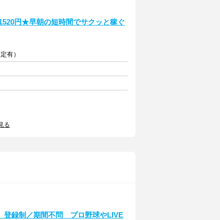
1520円★早朝の短時間でサクッと稼ぐ
規定有）
見る
登録制／期間不問 プロ野球やLIVE