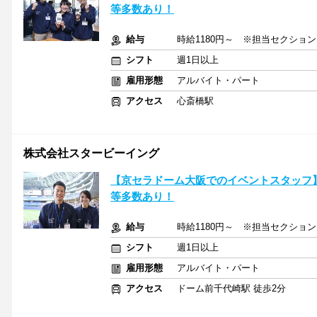
等多数あり！
給与
時給1180円～ ※担当セクショ
シフト
週1日以上
雇用形態
アルバイト・パート
アクセス
心斎橋駅
株式会社スタービーイング
【京セラドーム大阪でのイベントスタッフ】
等多数あり！
給与
時給1180円～ ※担当セクショ
シフト
週1日以上
雇用形態
アルバイト・パート
アクセス
ドーム前千代崎駅 徒歩2分