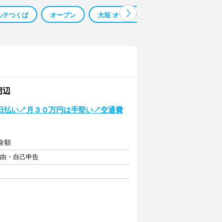
ルテつくば
オープン
大垣 オープン
ベルク オープン
周辺
日払い↗月３０万円は手堅い↗交通費
費全額
自由・自己申告