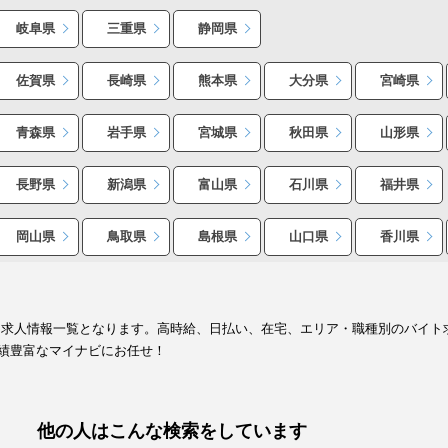
岐阜県
三重県
静岡県
佐賀県
長崎県
熊本県
大分県
宮崎県
青森県
岩手県
宮城県
秋田県
山形県
長野県
新潟県
富山県
石川県
福井県
岡山県
鳥取県
島根県
山口県
香川県
ト求人情報一覧となります。高時給、日払い、在宅、エリア・職種別のバイト
績豊富なマイナビにお任せ！
他の人はこんな検索をしています