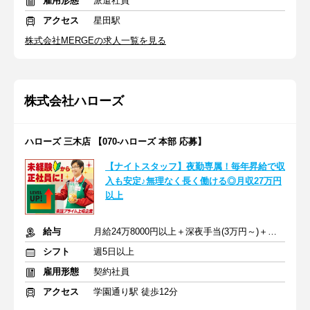
雇用形態
派遣社員
アクセス
星田駅
株式会社MERGEの求人一覧を見る
株式会社ハローズ
ハローズ 三木店 【070-ハローズ 本部 応募】
【ナイトスタッフ】夜勤専属！毎年昇給で収
入も安定♪無理なく長く働ける◎月収27万円
以上
給与
月給24万8000円以上＋深夜手当(3万円～)＋交通費
シフト
週5日以上
雇用形態
契約社員
アクセス
学園通り駅 徒歩12分