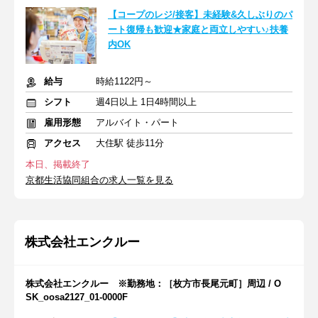
【コープのレジ/接客】未経験&久しぶりのパ
ート復帰も歓迎★家庭と両立しやすい♪扶養
内OK
給与
時給1122円～
シフト
週4日以上 1日4時間以上
雇用形態
アルバイト・パート
アクセス
大住駅 徒歩11分
本日、掲載終了
京都生活協同組合の求人一覧を見る
株式会社エンクルー
株式会社エンクルー ※勤務地：［枚方市長尾元町］周辺 / O
SK_oosa2127_01-0000F