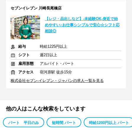
セブンイレブン 川崎長尾橋店
【レジ・品出しなど】-未経験OK-身近で始
めやすい♪お仕事シンプルで安心☆シフト応
相談◎
給与
時給1225円以上
シフト
週2日以上
雇用形態
アルバイト・パート
アクセス
宿河原駅 徒歩15分
株式会社セブン-イレブン・ジャパンの求人一覧を見る
他の人はこんな検索をしています
パート 平日のみ
短時間 パート
時給1200円以上 パート