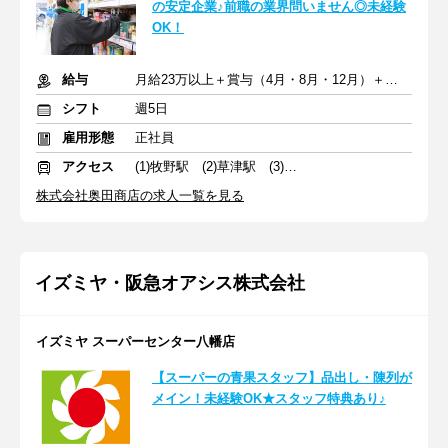
の安定企業♪前職の業界問いません◎未経験
OK！
給与
月給23万以上＋賞与（4月・8月・12月）＋交通費
シフト
週5日
雇用形態
正社員
アクセス
(1)牧野駅 (2)草津駅 (3)京都河原町駅
株式会社奥田商店の求人一覧を見る
イズミヤ・阪急オアシス株式会社
イズミヤ スーパーセンター八幡店
【スーパーの青果スタッフ】品出し・陳列が
メイン！未経験OK★スタッフ特典あり♪