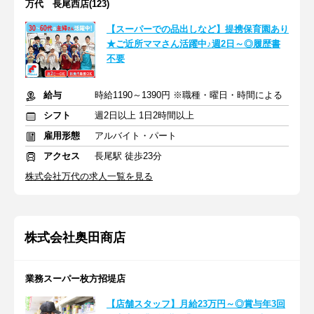
万代 長尾西店(123)
【スーパーでの品出しなど】提携保育園あり
★ご近所ママさん活躍中♪週2日～◎履歴書
不要
給与
時給1190～1390円 ※職種・曜日・時間による
シフト
週2日以上 1日2時間以上
雇用形態
アルバイト・パート
アクセス
長尾駅 徒歩23分
株式会社万代の求人一覧を見る
株式会社奥田商店
業務スーパー枚方招堤店
【店舗スタッフ】月給23万円～◎賞与年3回