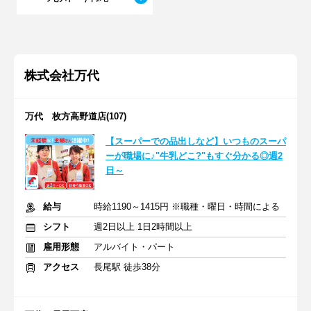
株式会社万代
万代 枚方高野道店(107)
【スーパーでの品出しなど】いつものスーパ
ーが職場に♪"牛乳どこ?"もすぐ分かる◎週2
日～
給与
時給1190～1415円 ※職種・曜日・時間による
シフト
週2日以上 1日2時間以上
雇用形態
アルバイト・パート
アクセス
長尾駅 徒歩38分