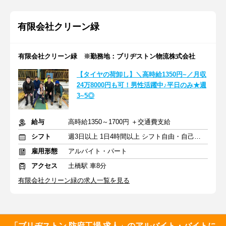
有限会社クリーン緑
有限会社クリーン緑 ※勤務地：ブリヂストン物流株式会社
【タイヤの荷卸し】＼高時給1350円~／月収
24万8000円も可！男性活躍中♪平日のみ★週
3~5◎
給与
高時給1350～1700円 ＋交通費支給
シフト
週3日以上 1日4時間以上 シフト自由・自己申告
雇用形態
アルバイト・パート
アクセス
土橋駅 車8分
有限会社クリーン緑の求人一覧を見る
「ブリヂストン 防府工場 求人」のアルバイト・バイトに