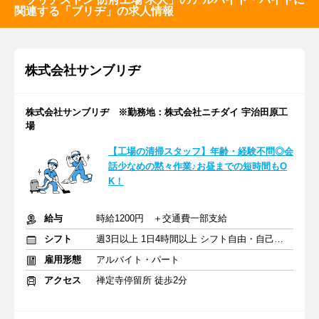
関連する「ブリヂ」の求人情報
株式会社サンブリヂ
株式会社サンブリヂ ※勤務地：株式会社ニチダイ 宇治田原工
場
【工場の清掃スタッフ】年齢・経験不問◎会
話少なめの黙々作業♪お昼までの短時間もO
K！
給与
時給1200円 ＋交通費一部支給
シフト
週3日以上 1日4時間以上 シフト自由・自己申告
雇用形態
アルバイト・パート
アクセス
禅定寺停留所 徒歩2分