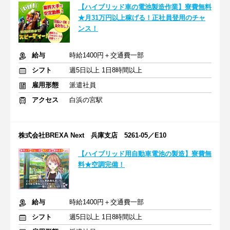
【ハイブリッド車の電池製造作業】寮費無料
★月31万円以上稼げる！正社員登用のチャ
ンス！
給与
時給1400円＋交通費一部
シフト
週5日以上 1日8時間以上
雇用形態
派遣社員
アクセス
白浜の宮駅
株式会社BREXA Next 兵庫支店 5261-05／E10
【ハイブリッド用自動車電池の製造】寮費無
料★空調完備！
給与
時給1400円＋交通費一部
シフト
週5日以上 1日8時間以上