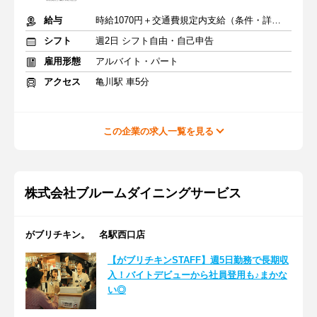
給与
時給1070円＋交通費規定内支給（条件・詳細は面接にて）
シフト
週2日 シフト自由・自己申告
雇用形態
アルバイト・パート
アクセス
亀川駅 車5分
この企業の求人一覧を見る
株式会社ブルームダイニングサービス
がブリチキン。 名駅西口店
【がブリチキンSTAFF】週5日勤務で長期収
入！バイトデビューから社員登用も♪まかな
い◎