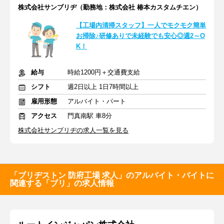
株式会社サンブリヂ（勤務地：株式会社 椿本カスタムチエン）
【工場内清掃スタッフ】一人でモクモク簡単
お掃除♪研修ありで未経験でも安心◎週2～O
K！
給与
時給1200円＋交通費支給
シフト
週2日以上 1日7時間以上
雇用形態
アルバイト・パート
アクセス
門真南駅 車8分
株式会社サンブリヂの求人一覧を見る
「ブリヂストン 防府工場 求人」のアルバイト・バイトに
関連する「ブリ」の求人情報