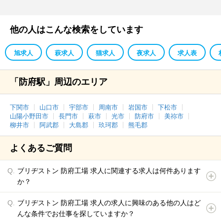
他の人はこんな検索をしています
旭求人
萩求人
猫求人
夜求人
求人表
「防府駅」周辺のエリア
下関市
山口市
宇部市
周南市
岩国市
下松市
山陽小野田市
長門市
萩市
光市
防府市
美祢市
柳井市
阿武郡
大島郡
玖珂郡
熊毛郡
よくあるご質問
ブリヂストン 防府工場 求人に関連する求人は何件あります
か？
ブリヂストン 防府工場 求人の求人に興味のある他の人はど
んな条件でお仕事を探していますか？