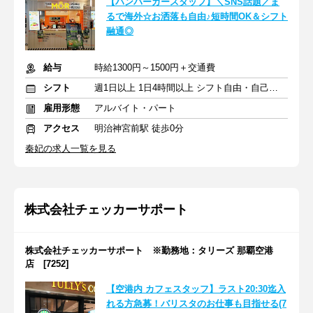
【ハンバーガースタッフ】＼SNS話題／ま
るで海外☆お洒落も自由♪短時間OK＆シフト
融通◎
給与
時給1300円～1500円＋交通費
シフト
週1日以上 1日4時間以上 シフト自由・自己申告
雇用形態
アルバイト・パート
アクセス
明治神宮前駅 徒歩0分
秦妃の求人一覧を見る
株式会社チェッカーサポート
株式会社チェッカーサポート ※勤務地：タリーズ 那覇空港
店 [7252]
【空港内 カフェスタッフ】ラスト20:30迄入
れる方急募！バリスタのお仕事も目指せる(7