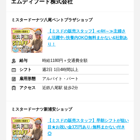
エムディフード株式会社
ミスタードーナツ八尾ペントプラザショップ
【ミスドの販売スタッフ】≪4H～≫主婦さ
ん活躍中♪扶養内OK◎無料まかない&社割あ
り！
給与
時給1180円＋交通費全額
シフト
週2日 1日4時間以上
雇用形態
アルバイト・パート
アクセス
近鉄八尾駅 徒歩2分
ミスタードーナツ新浦安ショップ
【ミスドの販売スタッフ】早朝シフトが狙い
目★お祝い金3万円あり♪無料まかない付き
◎