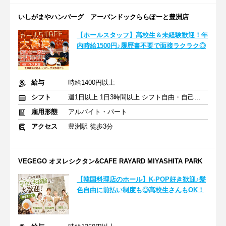
いしがまやハンバーグ アーバンドックららぽーと豊洲店
【ホールスタッフ】高校生＆未経験歓迎！年
内時給1500円♪履歴書不要で面接ラクラク◎
給与
時給1400円以上
シフト
週1日以上 1日3時間以上 シフト自由・自己申告
雇用形態
アルバイト・パート
アクセス
豊洲駅 徒歩3分
VEGEGO オヌレシクタン&CAFE RAYARD MIYASHITA PARK
【韓国料理店のホール】K-POP好き歓迎♪髪
色自由に前払い制度も◎高校生さんもOK！