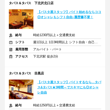
タパス＆タパス 下北沢北口店
【パスタ屋スタッフ】バイト始めるならココ
◎オシャレもシフト自由♪履歴書不要！
給与
時給1230円以上＋交通費支給
シフト
週1日以上 1日3時間以上 シフト自由・自己申告
雇用形態
アルバイト・パート
アクセス
下北沢駅 徒歩2分
タパス＆タパス 目黒店
【パスタ屋スタッフ】バイトするなら…タパ
ス&タパス★3時間～でスキマにも◎オシャ
レ自由
給与
時給1250円以上＋交通費支給