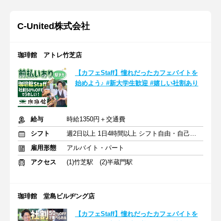
C‐United株式会社
珈琲館 アトレ竹芝店
【カフェStaff】憧れだったカフェバイトを
始めよう♪ #新大学生歓迎 #嬉しい社割あり
給与
時給1350円＋交通費
シフト
週2日以上 1日4時間以上 シフト自由・自己申告
雇用形態
アルバイト・パート
アクセス
(1)竹芝駅 (2)半蔵門駅
珈琲館 堂島ビルヂング店
【カフェStaff】憧れだったカフェバイトを