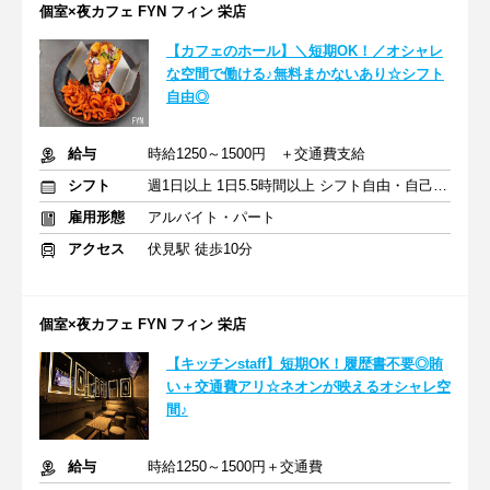
個室×夜カフェ FYN フィン 栄店
【カフェのホール】＼短期OK！／オシャレ
な空間で働ける♪無料まかないあり☆シフト
自由◎
給与
時給1250～1500円 ＋交通費支給
シフト
週1日以上 1日5.5時間以上 シフト自由・自己申告
雇用形態
アルバイト・パート
アクセス
伏見駅 徒歩10分
個室×夜カフェ FYN フィン 栄店
【キッチンstaff】短期OK！履歴書不要◎賄
い＋交通費アリ☆ネオンが映えるオシャレ空
間♪
給与
時給1250～1500円＋交通費