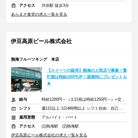
アクセス
渋谷駅 徒歩3分
あらまさ食堂の求人一覧を見る
伊豆高原ビール株式会社
熱海フルーツキング 本店
【スイーツの販売】熱海の人気店で募集！繁
忙期は時給100円UP！面接時にプレゼントも
★
給与
時給1200円～（土日祝は時給1250円～）+交通費規定支給
シフト
週1日以上 1日4時間以上 シフト自由・自己申告
雇用形態
アルバイト・パート
アクセス
(1)熱海駅 (2)熱海駅
伊豆高原ビール株式会社の求人一覧を見る