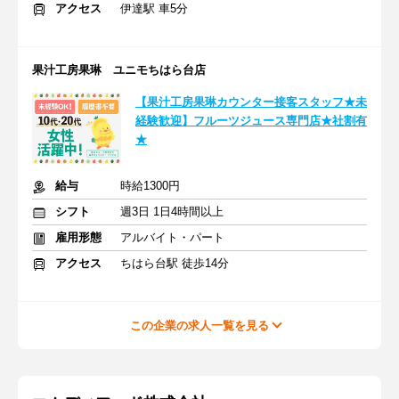
アクセス
伊達駅 車5分
果汁工房果琳 ユニモちはら台店
【果汁工房果琳カウンター接客スタッフ★未
経験歓迎】フルーツジュース専門店★社割有
★
給与
時給1300円
シフト
週3日 1日4時間以上
雇用形態
アルバイト・パート
アクセス
ちはら台駅 徒歩14分
この企業の求人一覧を見る