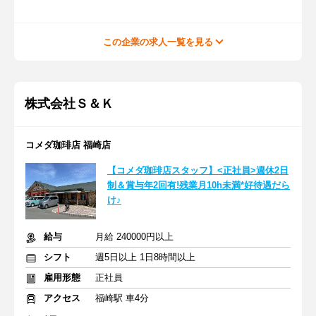
この企業の求人一覧を見る
株式会社Ｓ＆Ｋ
コメダ珈琲店 福崎店
【コメダ珈琲店スタッフ】<正社員>週休2日
制＆賞与年2回有!残業月10h未満*好待遇だら
け♪
給与
月給 240000円以上
シフト
週5日以上 1日8時間以上
雇用形態
正社員
アクセス
福崎駅 車4分