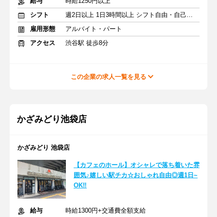
給与
時給1250円以上
シフト
週2日以上 1日3時間以上 シフト自由・自己申告
雇用形態
アルバイト・パート
アクセス
渋谷駅 徒歩8分
この企業の求人一覧を見る
かざみどり池袋店
かざみどり 池袋店
【カフェのホール】オシャレで落ち着いた雰
囲気♪嬉しい駅チカ☆おしゃれ自由◎週1日~
OK‼
給与
時給1300円+交通費全額支給