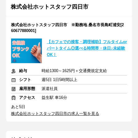
株式会社ホットスタッフ四日市
株式会社ホットスタッフ四日市 ※勤務地 桑名市長島町浦安[2
60677880001]
【カフェでの接客・調理補助】フルタイムor
パートタイム◎選べる時間帯・休日♪未経験
OK！
給与
時給1300～1625円＋交通費規定支給
シフト
週5日 1日5時間以上
雇用形態
派遣社員
アクセス
益生駅 車16分
あと5日
株式会社ホットスタッフ四日市の求人一覧を見る