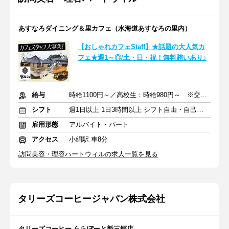
あすなろダイニング＆里カフェ（水海道あすなろの里内）
【おしゃれカフェStaff】★話題の大人気カ
フェ★週1～◎/土・日・祝！無料賄いあり♪
給与
時給1100円～／高校生：時給980円～ ※交通費全額支給
シフト
週1日以上 1日3時間以上 シフト自由・自己申告
雇用形態
アルバイト・パート
アクセス
小絹駅 車8分
訪問美容・理容ハートウィルの求人一覧を見る
タリーズコーヒージャパン株式会社
タリーズコーヒー ららぽーと新三郷店