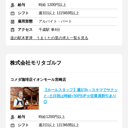
給与
時給 1200円以上
シフト
週3日以上 1日5時間以上
雇用形態
アルバイト・パート
アクセス
千歳駅 車4分
道の駅木更津 うまくたの里の求人一覧を見る
株式会社モリタゴルフ
コメダ珈琲店イオンモール宮崎店
【ホールスタッフ】週2/3h～スキマでサクッ
と♪土日祝は時給+50円UP☆従業員割引あり
◎
給与
時給1200円以上
シフト
週2日以上 1日3時間以上