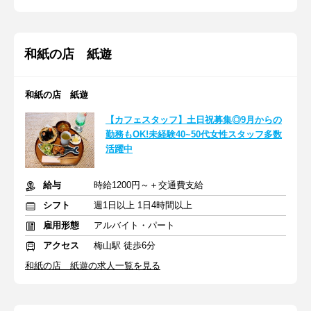
和紙の店 紙遊
和紙の店 紙遊
【カフェスタッフ】土日祝募集◎9月からの
勤務もOK!未経験40~50代女性スタッフ多数
活躍中
給与
時給1200円～＋交通費支給
シフト
週1日以上 1日4時間以上
雇用形態
アルバイト・パート
アクセス
梅山駅 徒歩6分
和紙の店 紙遊の求人一覧を見る