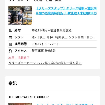
【タリーズスタッフ】タリーズ社割＋施設内
店舗の従業員特典あり♪駅直結★未経験OK◎
給与
時給1141円＋交通費規定支給
シフト
週2日以上 1日4.5時間以上 シフト自由・自己申告
雇用形態
アルバイト・パート
アクセス
新三郷駅 徒歩3分
本日、掲載終了
タリーズコーヒージャパン株式会社の求人一覧を見る
秦妃
THE MOR WORLD BURGER