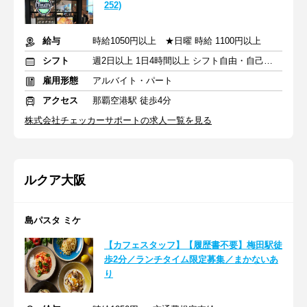
252)
給与
時給1050円以上 ★日曜 時給 1100円以上
シフト
週2日以上 1日4時間以上 シフト自由・自己申告
雇用形態
アルバイト・パート
アクセス
那覇空港駅 徒歩4分
株式会社チェッカーサポートの求人一覧を見る
ルクア大阪
島パスタ ミケ
【カフェスタッフ】【履歴書不要】梅田駅徒
歩2分／ランチタイム限定募集／まかないあ
り