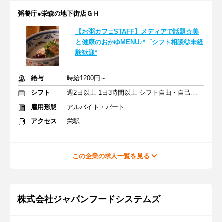
粥餐庁●栄森の地下街店ＧＨ
【お粥カフェSTAFF】メディアで話題☆美
と健康のおかゆMENU♪*゜シフト相談◎未経
験歓迎*
給与
時給1200円～
シフト
週2日以上 1日3時間以上 シフト自由・自己申告
雇用形態
アルバイト・パート
アクセス
栄駅
この企業の求人一覧を見る
株式会社ジャパンフードシステムズ