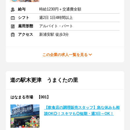
給与
時給1230円＋交通費全額
シフト
週2日 1日4時間以上
雇用形態
アルバイト・パート
アクセス
新浦安駅 徒歩3分
この企業の求人一覧を見る
道の駅木更津 うまくたの里
はなまる市場 【001】
【飲食店の調理販売スタッフ】急な休みも相
談OK◎！スキマも◎短期・週3日～OK！