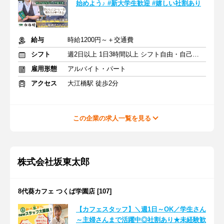
始めよう♪ #新大学生歓迎 #嬉しい社割あり
給与
時給1200円～＋交通費
シフト
週2日以上 1日3時間以上 シフト自由・自己申告
雇用形態
アルバイト・パート
アクセス
大江橋駅 徒歩2分
この企業の求人一覧を見る
株式会社坂東太郎
8代葵カフェ つくば学園店 [107]
【カフェスタッフ】＼週1日～OK／学生さん
～主婦さんまで活躍中◎社割あり★未経験歓