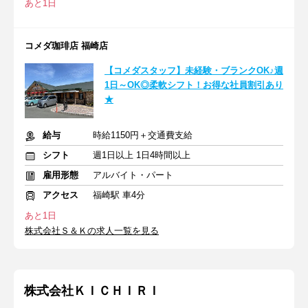
あと1日
コメダ珈琲店 福崎店
【コメダスタッフ】未経験・ブランクOK♪週
1日～OK◎柔軟シフト！お得な社員割引あり
★
給与
時給1150円＋交通費支給
シフト
週1日以上 1日4時間以上
雇用形態
アルバイト・パート
アクセス
福崎駅 車4分
あと1日
株式会社Ｓ＆Ｋの求人一覧を見る
株式会社ＫＩＣＨＩＲＩ