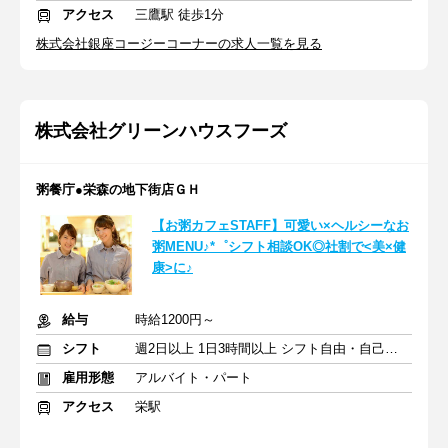
アクセス
三鷹駅 徒歩1分
株式会社銀座コージーコーナーの求人一覧を見る
株式会社グリーンハウスフーズ
粥餐庁●栄森の地下街店ＧＨ
【お粥カフェSTAFF】可愛い×ヘルシーなお
粥MENU♪*゜シフト相談OK◎社割で<美×健
康>に♪
給与
時給1200円～
シフト
週2日以上 1日3時間以上 シフト自由・自己申告
雇用形態
アルバイト・パート
アクセス
栄駅