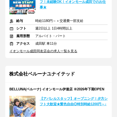
フ！未経験OK！イオンモール成田でのお仕
事★
給与
時給1180円～＋交通費一部支給
シフト
週2日以上 1日4時間以上
雇用形態
アルバイト・パート
アクセス
成田駅 車11分
イオンモール成田同友店会の求人一覧を見る
株式会社ベルーナユナイテッド
BELLUNA(ベルーナ) イオンモール伊達店 ※2026年下期OPEN
【アパレルスタッフ】オープニング！夕方シ
フト大歓迎★髪色自由◎特別時給1200円～♪