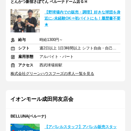
とんかつ新宿さぼてん ベルーナドーム店ＧＨ
【野球場内での販売・調理】好きな球団を身
近に♪未経験OK⇒初バイトにも！履歴書不要
★
給与
時給1300円～
シフト
週2日以上 1日3時間以上 シフト自由・自己申告
雇用形態
アルバイト・パート
アクセス
西武球場前駅
株式会社グリーンハウスフーズの求人一覧を見る
イオンモール成田同友店会
BELLUNA(ベルーナ)
【アパレルスタッフ】アパレル販売スタッ