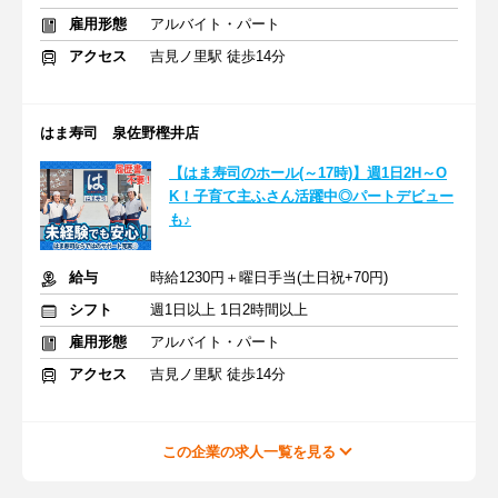
雇用形態
アルバイト・パート
アクセス
吉見ノ里駅 徒歩14分
はま寿司 泉佐野樫井店
【はま寿司のホール(～17時)】週1日2H～O
K！子育て主ふさん活躍中◎パートデビュー
も♪
給与
時給1230円＋曜日手当(土日祝+70円)
シフト
週1日以上 1日2時間以上
雇用形態
アルバイト・パート
アクセス
吉見ノ里駅 徒歩14分
この企業の求人一覧を見る