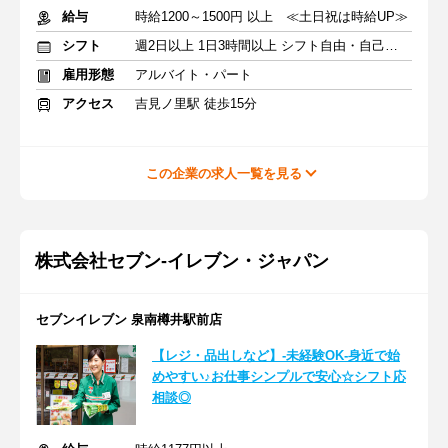
給与
時給1200～1500円 以上 ≪土日祝は時給UP≫
シフト
週2日以上 1日3時間以上 シフト自由・自己申告
雇用形態
アルバイト・パート
アクセス
吉見ノ里駅 徒歩15分
この企業の求人一覧を見る
株式会社セブン-イレブン・ジャパン
セブンイレブン 泉南樽井駅前店
【レジ・品出しなど】-未経験OK-身近で始
めやすい♪お仕事シンプルで安心☆シフト応
相談◎