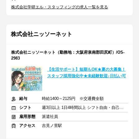
株式会社学研エル・スタッフィングの求人一覧を見る
株式会社ニッソーネット
株式会社ニッソーネット（勤務地：大阪府泉南郡田尻町）/OS-
2983
【生活サポート】短期もOK★夏の大募集！
スタッフ採用強化中★未経験歓迎♪日払い可
給与
時給1400～2125円 ※交通費全額
シフト
週3日以上 1日4時間以上 シフト自由・自己申告
雇用形態
派遣社員
アクセス
吉見ノ里駅