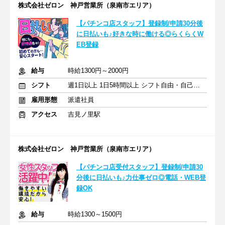
株式会社ゼロン 神戸営業所（泉南市エリア）
【パチンコ店スタッフ】登録制/申請30分後
に日払いも♪好きな時に働ける◎らくらくW
EB登録
給与
時給1300円～2000円
シフト
週1日以上 1日5時間以上 シフト自由・自己申告
雇用形態
派遣社員
アクセス
吉見ノ里駅
株式会社ゼロン 神戸営業所（泉南市エリア）
【パチンコ店受付スタッフ】登録制/申請30
分後に日払いも♪力仕事ゼロ◎電話・WEB登
録OK
給与
時給1300～1500円