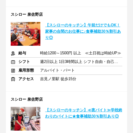
スシロー 泉佐野店
【スシローのキッチン】午前だけでもOK！
家事の合間のお仕事に♪食事補助30％割引あ
り◎
給与
時給1200～1500円 以上 ≪土日祝は時給UP≫
シフト
週2日以上 1日3時間以上 シフト自由・自己申告
雇用形態
アルバイト・パート
アクセス
吉見ノ里駅 徒歩15分
スシロー 泉佐野店
【スシローのキッチン】≪夜バイト≫学校終
わりのバイトに★食事補助30％割引あり◎