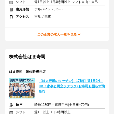
シフト
週1日以上 1日4時間以上 シフト自由・自己申告
雇用形態
アルバイト・パート
アクセス
吉見ノ里駅
この企業の求人一覧を見る
株式会社はま寿司
はま寿司 泉佐野樫井店
【はま寿司のキッチン(～17時)】週1日2H～
OK！家事と両立ラクラク♪お寿司も握らず簡
単◎
給与
時給1230円＋曜日手当(土日祝+70円)
シフト
週1日以上 1日2時間以上