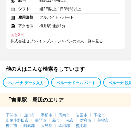
給与
時給1177円以上
シフト
週2日以上 1日3時間以上
雇用形態
アルバイト・パート
アクセス
樽井駅 徒歩1分
あと3日
株式会社セブン-イレブン・ジャパンの求人一覧を見る
他の人はこんな検索をしています
ベルーナ データ入力
ベルーナドーム バイト
ベルーナ 説
「吉見駅」周辺のエリア
下関市
山口市
宇部市
周南市
岩国市
下松市
山陽小野田市
長門市
萩市
光市
防府市
美祢市
柳井市
阿武郡
大島郡
玖珂郡
熊毛郡