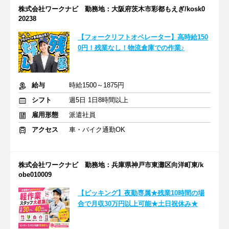
株式会社ワークナビ 勤務地：大阪府茨木市彩都もえぎ/kosk0
20238
【フォークリフトオペレーター】高時給150
0円！残業なし！物流倉庫での作業♪
給与
時給1500～1875円
シフト
週5日 1日8時間以上
雇用形態
派遣社員
アクセス
車・バイク通勤OK
株式会社ワークナビ 勤務地：兵庫県神戸市東灘区向洋町東/k
obe010009
【ピッキング】夜勤専属★残業10時間の場
合で月収30万円以上可能★土日祝休み★