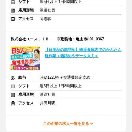
シフト
週5日以上 1日8時間以上
雇用形態
派遣社員
アクセス
岡場駅
株式会社ユース．ＩＢ ※勤務地：亀山市/i01_0367
【日用品の箱詰め】物流倉庫内でのかんたん
軽作業＜箱詰めやデータ入力＞
給与
時給1220円＋交通費規定支給
シフト
週5日以上 1日8時間以上
雇用形態
派遣社員
アクセス
井田川駅
この企業の求人一覧を見る