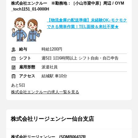
株式会社エンクルー ※勤務地：［小山市梁中原］周辺 / OYM
_toch1151_01-0000H
【物流倉庫の配送準備】未経験OK♪モクモク
できる簡単作業！TEL面接＆来社不要★
給与
時給1200円
シフト
週5日 1日6時間以上 シフト自由・自己申告
雇用形態
派遣社員
アクセス
結城駅 車10分
あと5日
株式会社エンクルーの求人一覧を見る
株式会社リージェンシー仙台支店
株式会社リージェンシー /SDMB06437R