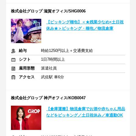
株式会社グロップ 滋賀オフィス/SHG0006
【ピッキング梱包】＜★残業少なめ×土日祝
休み★＞ピッキング・梱包／物流倉庫
給与
時給1250円以上＋交通費支給
シフト
1日7時間以上
雇用形態
派遣社員
アクセス
武佐駅 車6分
株式会社グロップ 神戸オフィス/KOB0047
【倉庫運搬】物流倉庫でお酒や赤ちゃん用品
などをピッキング／土日祝休み／車通勤OK