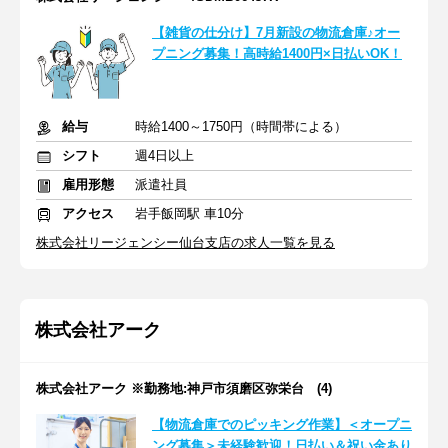
【雑貨の仕分け】7月新設の物流倉庫♪オー
プニング募集！高時給1400円×日払いOK！
給与
時給1400～1750円（時間帯による）
シフト
週4日以上
雇用形態
派遣社員
アクセス
岩手飯岡駅 車10分
株式会社リージェンシー仙台支店の求人一覧を見る
株式会社アーク
株式会社アーク ※勤務地:神戸市須磨区弥栄台 (4)
【物流倉庫でのピッキング作業】＜オープニ
ング募集＞未経験歓迎！日払い＆祝い金あり