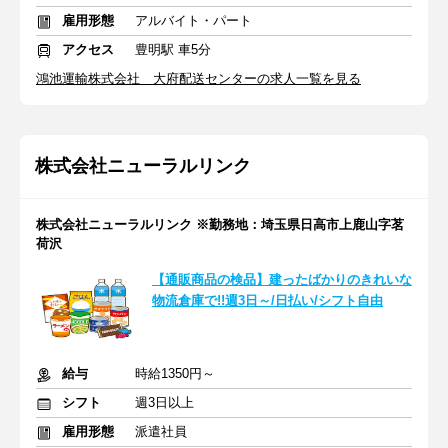
雇用形態
アルバイト・パート
アクセス
豊明駅 車5分
鴻池運輸株式会社 大府配送センターの求人一覧を見る
株式会社ニューラルリンク
株式会社ニューラルリンク ※勤務地：埼玉県日高市上鹿山字茗
荷沢
【通販商品の検品】建ったばかりのきれいな
物流倉庫で!!週3日～/日払い/シフト自由
給与
時給1350円～
シフト
週3日以上
雇用形態
派遣社員