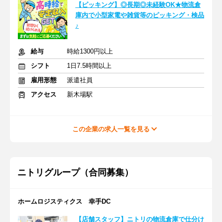
【ピッキング】◎長期◎未経験OK★物流倉
庫内で小型家電や雑貨等のピッキング・検品
♪
給与
時給1300円以上
シフト
1日7.5時間以上
雇用形態
派遣社員
アクセス
新木場駅
この企業の求人一覧を見る
ニトリグループ（合同募集）
ホームロジスティクス 幸手DC
【店舗スタッフ】ニトリの物流倉庫で仕分け