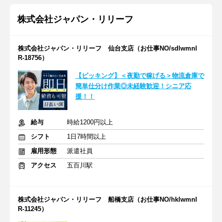
株式会社ジャパン・リリーフ
株式会社ジャパン・リリーフ 仙台支店（お仕事NO/sdlwmnl
R-18756）
【ピッキング】＜夜勤で稼げる＞物流倉庫で
簡単仕分け作業◎未経験歓迎！シニア応
援！！
給与
時給1200円以上
シフト
1日7時間以上
雇用形態
派遣社員
アクセス
五百川駅
株式会社ジャパン・リリーフ 船橋支店（お仕事NO/hklwmnl
R-11245）