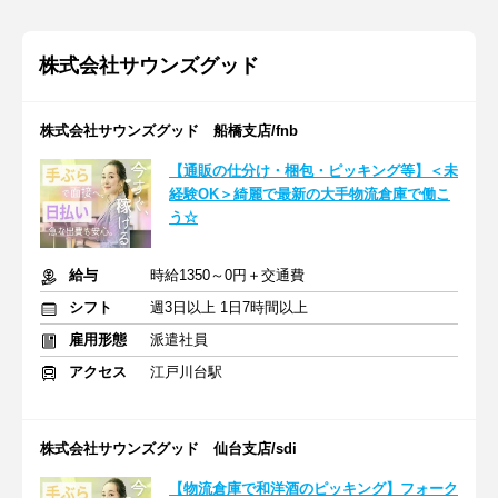
株式会社サウンズグッド
株式会社サウンズグッド 船橋支店/fnb
【通販の仕分け・梱包・ピッキング等】＜未
経験OK＞綺麗で最新の大手物流倉庫で働こ
う☆
給与
時給1350～0円＋交通費
シフト
週3日以上 1日7時間以上
雇用形態
派遣社員
アクセス
江戸川台駅
株式会社サウンズグッド 仙台支店/sdi
【物流倉庫で和洋酒のピッキング】フォーク