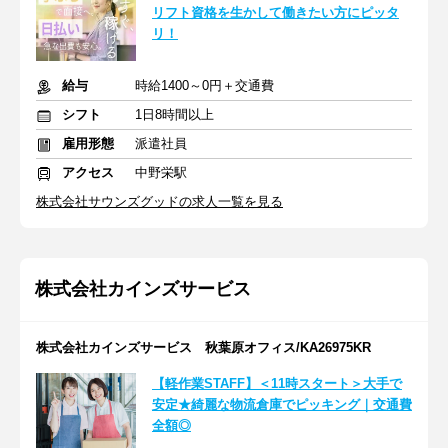
リフト資格を生かして働きたい方にピッタ
リ！
給与
時給1400～0円＋交通費
シフト
1日8時間以上
雇用形態
派遣社員
アクセス
中野栄駅
株式会社サウンズグッドの求人一覧を見る
株式会社カインズサービス
株式会社カインズサービス 秋葉原オフィス/KA26975KR
【軽作業STAFF】＜11時スタート＞大手で
安定★綺麗な物流倉庫でピッキング｜交通費
全額◎