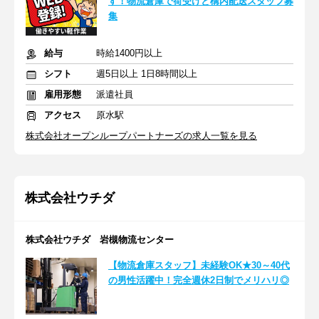
す！物流倉庫で荷受けと構内配送スタッフ募
集
給与
時給1400円以上
シフト
週5日以上 1日8時間以上
雇用形態
派遣社員
アクセス
原水駅
株式会社オープンループパートナーズの求人一覧を見る
株式会社ウチダ
株式会社ウチダ 岩槻物流センター
【物流倉庫スタッフ】未経験OK★30～40代
の男性活躍中！完全週休2日制でメリハリ◎