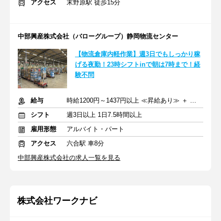
アクセス
末野原駅 徒歩15分
中部興産株式会社（バローグループ）静岡物流センター
【物流倉庫内軽作業】週3日でもしっかり稼
げる夜勤！23時シフトinで朝は7時まで！経
験不問
給与
時給1200円～1437円以上 ≪昇給あり≫ ＋ 交通費支給
シフト
週3日以上 1日7.5時間以上
雇用形態
アルバイト・パート
アクセス
六合駅 車8分
中部興産株式会社の求人一覧を見る
株式会社ワークナビ