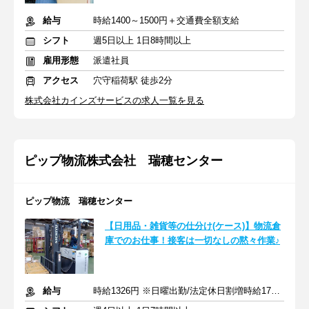
給与
時給1400～1500円＋交通費全額支給
シフト
週5日以上 1日8時間以上
雇用形態
派遣社員
アクセス
穴守稲荷駅 徒歩2分
株式会社カインズサービスの求人一覧を見る
ピップ物流株式会社 瑞穂センター
ピップ物流 瑞穂センター
【日用品・雑貨等の仕分け(ケース)】物流倉
庫でのお仕事！接客は一切なしの黙々作業♪
給与
時給1326円 ※日曜出勤/法定休日割増時給1790円＋交通費全額支給