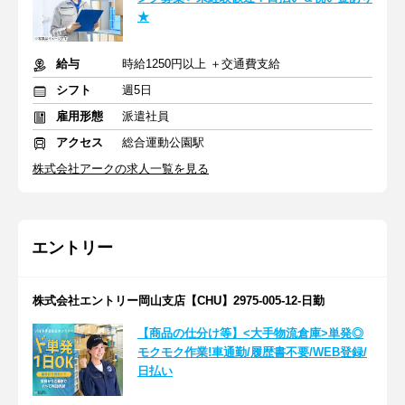
★
給与
時給1250円以上 ＋交通費支給
シフト
週5日
雇用形態
派遣社員
アクセス
総合運動公園駅
株式会社アークの求人一覧を見る
エントリー
株式会社エントリー岡山支店【CHU】2975-005-12-日勤
【商品の仕分け等】<大手物流倉庫>単発◎
モクモク作業!車通勤/履歴書不要/WEB登録/
日払い