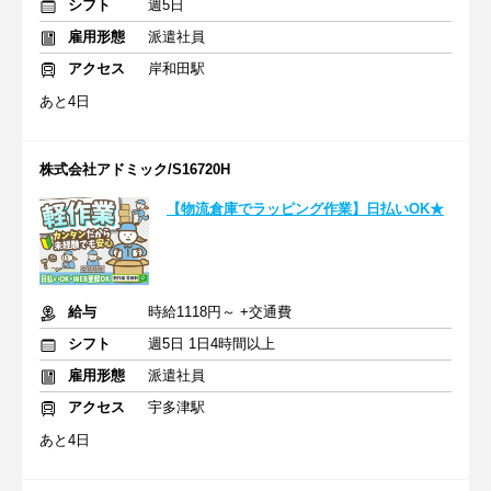
シフト
週5日
雇用形態
派遣社員
アクセス
岸和田駅
あと4日
株式会社アドミック/S16720H
【物流倉庫でラッピング作業】日払いOK★
給与
時給1118円～ +交通費
シフト
週5日 1日4時間以上
雇用形態
派遣社員
アクセス
宇多津駅
あと4日