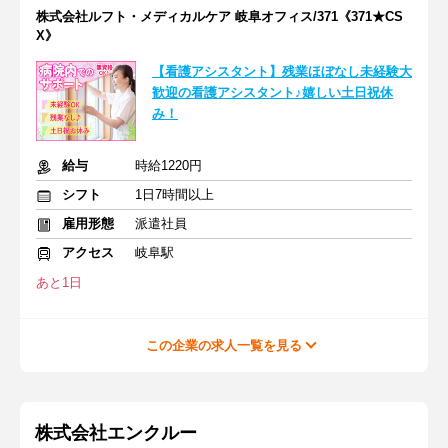
株式会社ルフト・メディカルケア 岐阜オフィス/371《371★CS
X》
【看護アシスタント】残業ほぼなし未経験大
歓迎の看護アシスタント♪嬉しい土日祝休
み！
給与
時給1220円
シフト
1日7時間以上
雇用形態
派遣社員
アクセス
岐阜駅
あと1日
この企業の求人一覧を見る
株式会社エンクルー