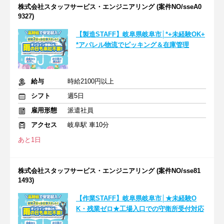
株式会社スタッフサービス・エンジニアリング (案件NO/sseA0
9327)
【製造STAFF】岐阜県岐阜市│*+未経験OK+
*アパレル物流でピッキング＆在庫管理
給与
時給2100円以上
シフト
週5日
雇用形態
派遣社員
アクセス
岐阜駅 車10分
あと1日
株式会社スタッフサービス・エンジニアリング (案件NO/sse81
1493)
【作業STAFF】岐阜県岐阜市│★未経験O
K・残業ゼロ★工場入口での守衛所受付対応