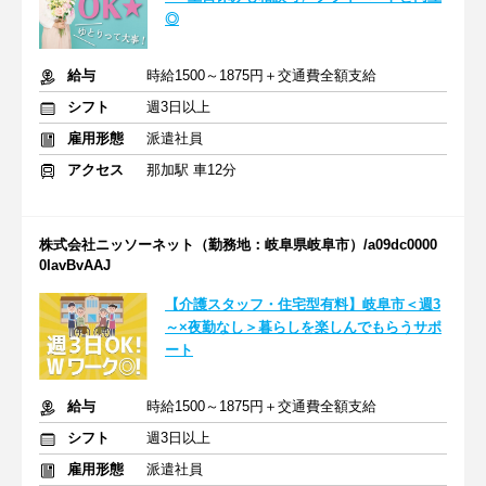
◎
給与
時給1500～1875円＋交通費全額支給
シフト
週3日以上
雇用形態
派遣社員
アクセス
那加駅 車12分
株式会社ニッソーネット（勤務地：岐阜県岐阜市）/a09dc0000
0IavBvAAJ
【介護スタッフ・住宅型有料】岐阜市＜週3
～×夜勤なし＞暮らしを楽しんでもらうサポ
ート
給与
時給1500～1875円＋交通費全額支給
シフト
週3日以上
雇用形態
派遣社員