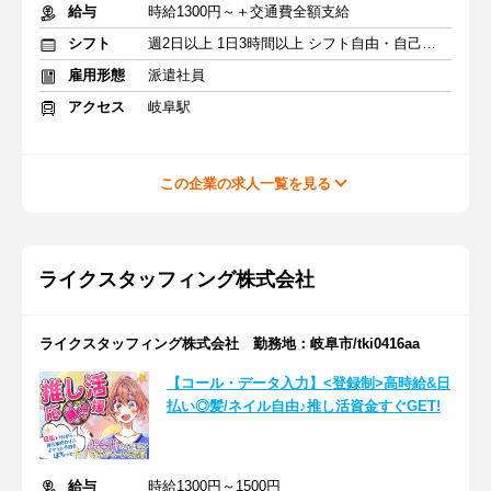
給与
時給1300円～＋交通費全額支給
シフト
週2日以上 1日3時間以上 シフト自由・自己申告
雇用形態
派遣社員
アクセス
岐阜駅
この企業の求人一覧を見る
ライクスタッフィング株式会社
ライクスタッフィング株式会社 勤務地：岐阜市/tki0416aa
【コール・データ入力】<登録制>高時給&日
払い◎髪/ネイル自由♪推し活資金すぐGET!
給与
時給1300円～1500円