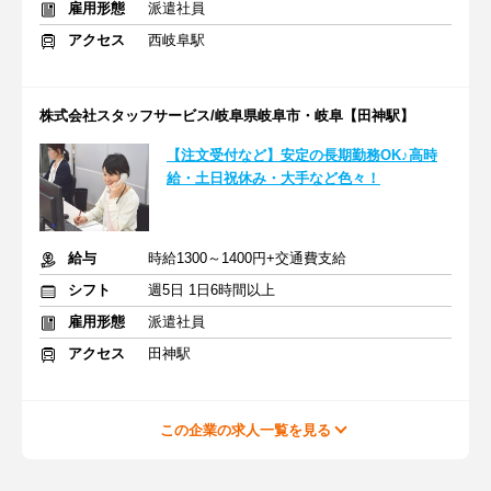
雇用形態
派遣社員
アクセス
西岐阜駅
株式会社スタッフサービス/岐阜県岐阜市・岐阜【田神駅】
【注文受付など】安定の長期勤務OK♪高時
給・土日祝休み・大手など色々！
給与
時給1300～1400円+交通費支給
シフト
週5日 1日6時間以上
雇用形態
派遣社員
アクセス
田神駅
この企業の求人一覧を見る