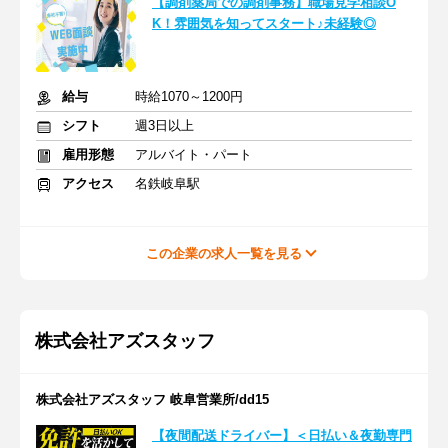
【調剤薬局での調剤事務】職場見学相談O
K！雰囲気を知ってスタート♪未経験◎
給与
時給1070～1200円
シフト
週3日以上
雇用形態
アルバイト・パート
アクセス
名鉄岐阜駅
この企業の求人一覧を見る
株式会社アズスタッフ
株式会社アズスタッフ 岐阜営業所/dd15
【夜間配送ドライバー】＜日払い＆夜勤専門