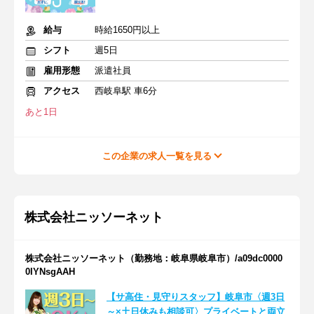
給与
時給1650円以上
シフト
週5日
雇用形態
派遣社員
アクセス
西岐阜駅 車6分
あと1日
この企業の求人一覧を見る
株式会社ニッソーネット
株式会社ニッソーネット（勤務地：岐阜県岐阜市）/a09dc0000
0IYNsgAAH
【サ高住・見守りスタッフ】岐阜市〈週3日
～×土日休みも相談可〉プライベートと両立