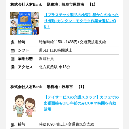
株式会社人材Bank 勤務地：岐阜市黒野南 【1】
【プラスチック製品の検査】昼からのゆった
り出勤♪カンタン・モクモク作業★週払いO
K！
給与
時給時給1150～1438円+交通費規定支給
シフト
週5日 1日6時間以上
雇用形態
派遣社員
アクセス
北方真桑駅 車13分
株式会社人材Bank 勤務地：岐阜市 【1】
【デイサービスの介護スタッフ】カフェでの
出張面接もOK♪午前のみ/スキマ時間を有効
活用
給与
時給1098円以上+交通費規定支給