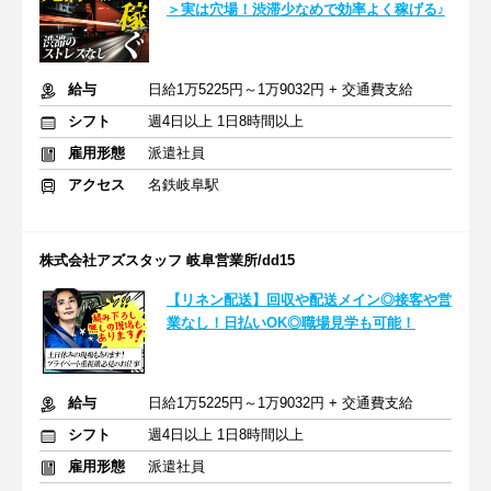
＞実は穴場！渋滞少なめで効率よく稼げる♪
給与
日給1万5225円～1万9032円 + 交通費支給
シフト
週4日以上 1日8時間以上
雇用形態
派遣社員
アクセス
名鉄岐阜駅
株式会社アズスタッフ 岐阜営業所/dd15
【リネン配送】回収や配送メイン◎接客や営
業なし！日払いOK◎職場見学も可能！
給与
日給1万5225円～1万9032円 + 交通費支給
シフト
週4日以上 1日8時間以上
雇用形態
派遣社員