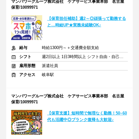
マンパワーグループ株式会社 ケアサービス事業本部 名古屋
保育/10099971
【保育担任補助】週2～◎頑張って勤務する
と…時給UP★実務未経験OK♪
給与
時給1300円～＋交通費全額支給
シフト
週2日以上 1日3時間以上 シフト自由・自己申告
雇用形態
派遣社員
アクセス
岐阜駅
マンパワーグループ株式会社 ケアサービス事業本部 名古屋
保育/10099971
【保育支援】短時間で無理なく勤務！50~60
代も活躍中◎ブランク復帰も大歓迎♪