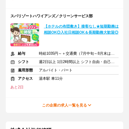
スパリゾートハワイアンズ／クリーンサービス部
【ホテルの布団敷き】接客なし★短期勤務は
相談OK◎入社日相談OK＆長期勤務大歓迎◎
給与
時給1035円～＋交通費（7月中旬～8月末は時給1100円）
シフト
週2日以上 1日2時間以上 シフト自由・自己申告
雇用形態
アルバイト・パート
アクセス
湯本駅 車11分
あと2日
この企業の求人一覧を見る