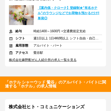
【案内係・クローク】登録制★”有名ホテ
ル”のラウンジなどでお荷物を預かるだけ‼
単発◎
給与
時給1400～1600円 +交通費規定支給
シフト
週1日以上 1日4時間以上 シフト自由・自己申告
雇用形態
アルバイト・パート
アクセス
鶯谷駅
株式会社麻野配ぜん人紹介所の求人一覧を見る
「ホテル シャーウッド 鶯谷」のアルバイト・バイトに関
連する「ホテル」の求人情報
株式会社ヒト・コミュニケーションズ