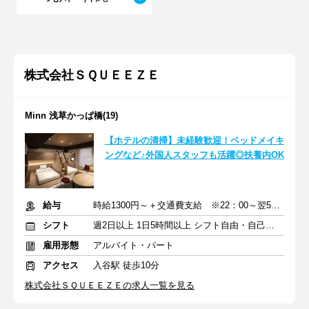
株式会社ＳＱＵＥＥＺＥ
Minn 浅草かっぱ橋(19)
【ホテルの清掃】未経験歓迎！ベッドメイキ
ングなど♪外国人スタッフも活躍◎扶養内OK
給与
時給1300円～＋交通費支給 ※22：00～翌5：00は時給25％UP
シフト
週2日以上 1日5時間以上 シフト自由・自己申告
雇用形態
アルバイト・パート
アクセス
入谷駅 徒歩10分
株式会社ＳＱＵＥＥＺＥの求人一覧を見る