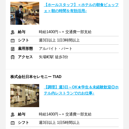
【ホールスタッフ】＜ホテルの朝食ビュッフ
ェ＞朝の時間を有効活用♪
給与
時給1400円～+ 交通費一部支給
シフト
週3日以上 1日3時間以上
雇用形態
アルバイト・パート
アクセス
矢場町駅 徒歩3分
株式会社日本セレモニー TIAD
【調理】週3日～OK★学生＆未経験歓迎◎ホ
テル内レストランでのお仕事♪
給与
時給1400円～+ 交通費一部支給
シフト
週3日以上 1日5時間以上