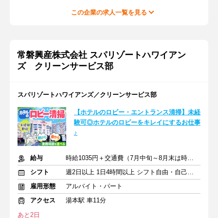
この企業の求人一覧を見る
常磐興産株式会社 スパリゾートハワイアン
ズ クリーンサービス部
スパリゾートハワイアンズ／クリーンサービス部
【ホテルのロビー・エントランス清掃】未経
験可◎ホテルのロビーをキレイにするお仕事
♪
給与
時給1035円＋交通費（7月中旬～8月末は時給1100円）
シフト
週2日以上 1日4時間以上 シフト自由・自己申告
雇用形態
アルバイト・パート
アクセス
湯本駅 車11分
あと2日