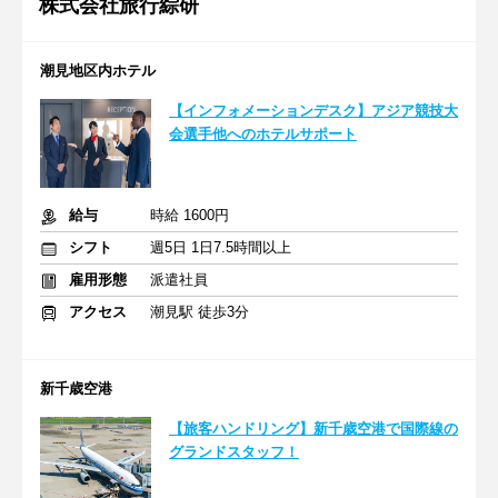
株式会社旅行綜研
潮見地区内ホテル
【インフォメーションデスク】アジア競技大
会選手他へのホテルサポート
給与
時給 1600円
シフト
週5日 1日7.5時間以上
雇用形態
派遣社員
アクセス
潮見駅 徒歩3分
新千歳空港
【旅客ハンドリング】新千歳空港で国際線の
グランドスタッフ！