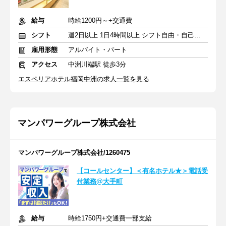
給与
時給1200円～+交通費
シフト
週2日以上 1日4時間以上 シフト自由・自己申告
雇用形態
アルバイト・パート
アクセス
中洲川端駅 徒歩3分
エスペリアホテル福岡中洲の求人一覧を見る
マンパワーグループ株式会社
マンパワーグループ株式会社/1260475
【コールセンター】＜有名ホテル★＞電話受
付業務@大手町
給与
時給1750円+交通費一部支給