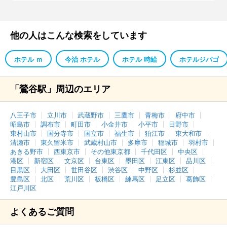
他の人はこんな検索をしています
ホテル ｍ
今治 ホテル
ホテル 時給
ホテルジパゴ
「鶯谷駅」周辺のエリア
八王子市
立川市
武蔵野市
三鷹市
青梅市
府中市
昭島市
調布市
町田市
小金井市
小平市
日野市
東村山市
国分寺市
国立市
福生市
狛江市
東大和市
清瀬市
東久留米市
武蔵村山市
多摩市
稲城市
羽村市
あきる野市
西東京市
その他東京都
千代田区
中央区
港区
新宿区
文京区
台東区
墨田区
江東区
品川区
目黒区
大田区
世田谷区
渋谷区
中野区
杉並区
豊島区
北区
荒川区
板橋区
練馬区
足立区
葛飾区
江戸川区
よくあるご質問