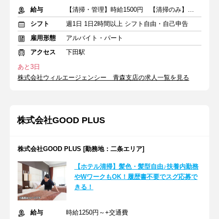
給与
【清掃・管理】時給1500円 【清掃のみ】時給1100円～ ＋交通費
シフト
週1日 1日2時間以上 シフト自由・自己申告
雇用形態
アルバイト・パート
アクセス
下田駅
あと3日
株式会社ウィルエージェンシー 青森支店の求人一覧を見る
株式会社GOOD PLUS
株式会社GOOD PLUS [勤務地：二条エリア]
【ホテル清掃】髪色・髪型自由♪扶養内勤務
やWワークもOK！履歴書不要でスグ応募で
きる！
給与
時給1250円～+交通費