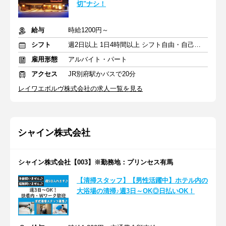
切"ナシ！
給与
時給1200円～
シフト
週2日以上 1日4時間以上 シフト自由・自己申告
雇用形態
アルバイト・パート
アクセス
JR別府駅かバスで20分
レイワエボルヴ株式会社の求人一覧を見る
シャイン株式会社
シャイン株式会社【003】※勤務地：プリンセス有馬
【清掃スタッフ】【男性活躍中】ホテル内の
大浴場の清掃♪週3日～OK◎日払いOK！