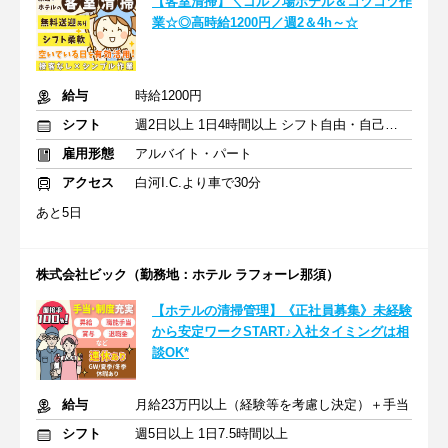
【客室清掃】＼ゴルフ場ホテル＆コツコツ作
業☆◎高時給1200円／週2＆4h～☆
給与
時給1200円
シフト
週2日以上 1日4時間以上 シフト自由・自己申告
雇用形態
アルバイト・パート
アクセス
白河I.C.より車で30分
あと5日
株式会社ビック（勤務地：ホテル ラフォーレ那須）
【ホテルの清掃管理】《正社員募集》未経験
から安定ワークSTART♪入社タイミングは相
談OK*
給与
月給23万円以上（経験等を考慮し決定）＋手当
シフト
週5日以上 1日7.5時間以上