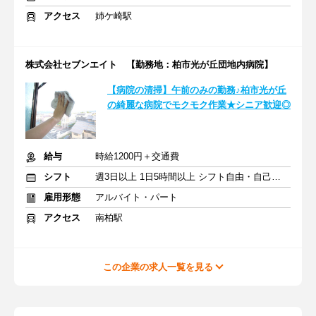
アクセス
姉ケ崎駅
株式会社セブンエイト 【勤務地：柏市光が丘団地内病院】
【病院の清掃】午前のみの勤務♪柏市光が丘
の綺麗な病院でモクモク作業★シニア歓迎◎
給与
時給1200円＋交通費
シフト
週3日以上 1日5時間以上 シフト自由・自己申告
雇用形態
アルバイト・パート
アクセス
南柏駅
この企業の求人一覧を見る