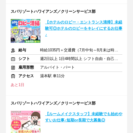
スパリゾートハワイアンズ／クリーンサービス部
【ホテルのロビー・エントランス清掃】未経
験可◎ホテルのロビーをキレイにするお仕事
♪
給与
時給1035円＋交通費（7月中旬～8月末は時給1100円）
シフト
週2日以上 1日4時間以上 シフト自由・自己申告
雇用形態
アルバイト・パート
アクセス
湯本駅 車11分
あと1日
スパリゾートハワイアンズ／クリーンサービス部
【ルームメイクスタッフ】未経験でも始めや
すいお仕事♪短期or長期で大募集◎