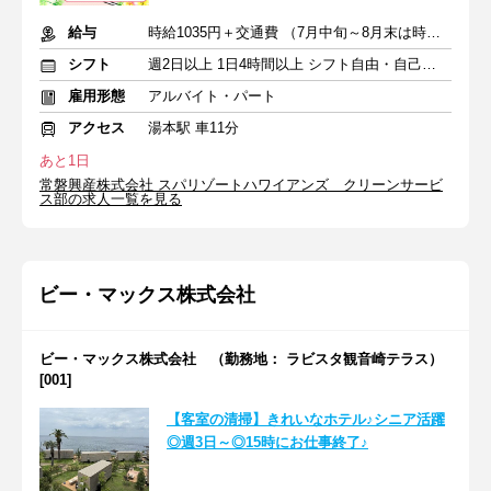
給与
時給1035円＋交通費 （7月中旬～8月末は時給1100円）
シフト
週2日以上 1日4時間以上 シフト自由・自己申告
雇用形態
アルバイト・パート
アクセス
湯本駅 車11分
あと1日
常磐興産株式会社 スパリゾートハワイアンズ クリーンサービ
ス部の求人一覧を見る
ビー・マックス株式会社
ビー・マックス株式会社 （勤務地： ラビスタ観音崎テラス）
[001]
【客室の清掃】きれいなホテル♪シニア活躍
◎週3日～◎15時にお仕事終了♪