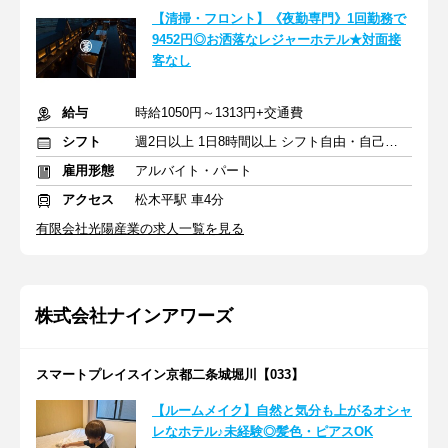
【清掃・フロント】《夜勤専門》1回勤務で
9452円◎お洒落なレジャーホテル★対面接
客なし
給与
時給1050円～1313円+交通費
シフト
週2日以上 1日8時間以上 シフト自由・自己申告
雇用形態
アルバイト・パート
アクセス
松木平駅 車4分
有限会社光陽産業の求人一覧を見る
株式会社ナインアワーズ
スマートプレイスイン京都二条城堀川【033】
【ルームメイク】自然と気分も上がるオシャ
レなホテル♪未経験◎髪色・ピアスOK