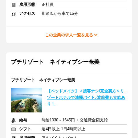
雇用形態
正社員
アクセス
那須ICから車で15分
この企業の求人一覧を見る
プチリゾート ネイティブシー奄美
プチリゾート ネイティブシー奄美
【ベッドメイク】＜接客ナシ/完全裏方＞リ
ゾートホテルで清掃バイト♪渡航費も支給あ
り！
給与
時給1030～1545円 + 交通費全額支給
シフト
週4日以上 1日4時間以上
雇用形態
アルバイト・パート