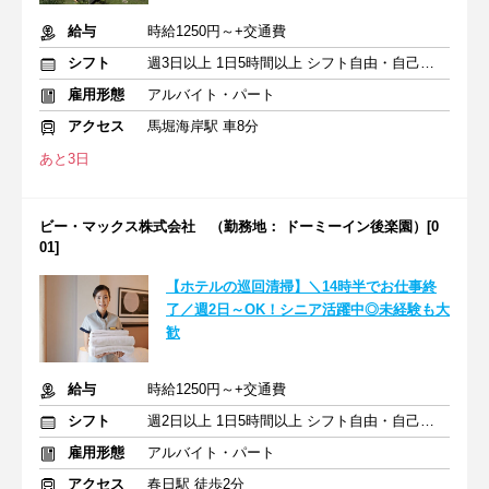
給与
時給1250円～+交通費
シフト
週3日以上 1日5時間以上 シフト自由・自己申告
雇用形態
アルバイト・パート
アクセス
馬堀海岸駅 車8分
あと3日
ビー・マックス株式会社 （勤務地： ドーミーイン後楽園）[0
01]
【ホテルの巡回清掃】＼14時半でお仕事終
了／週2日～OK！シニア活躍中◎未経験も大
歓
給与
時給1250円～+交通費
シフト
週2日以上 1日5時間以上 シフト自由・自己申告
雇用形態
アルバイト・パート
アクセス
春日駅 徒歩2分