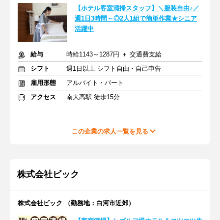
【ホテル客室清掃スタッフ】＼服装自由♪／
週1日3時間～◎2人1組で簡単作業★シニア
活躍中
給与
時給1143～1287円 ＋ 交通費支給
シフト
週1日以上 シフト自由・自己申告
雇用形態
アルバイト・パート
アクセス
南大高駅 徒歩15分
この企業の求人一覧を見る
株式会社ビック
株式会社ビック （勤務地：白河市近郊）