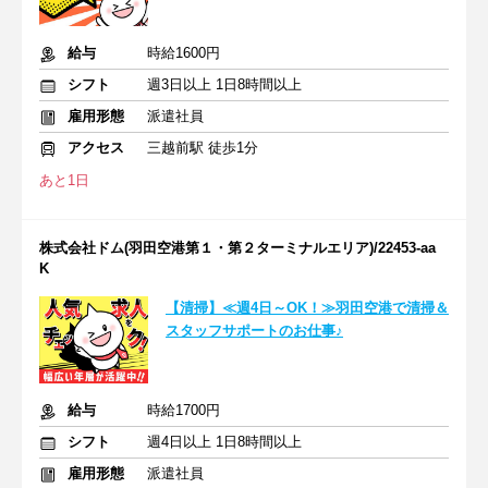
給与
時給1600円
シフト
週3日以上 1日8時間以上
雇用形態
派遣社員
アクセス
三越前駅 徒歩1分
あと1日
株式会社ドム(羽田空港第１・第２ターミナルエリア)/22453-aa
K
【清掃】≪週4日～OK！≫羽田空港で清掃＆
スタッフサポートのお仕事♪
給与
時給1700円
シフト
週4日以上 1日8時間以上
雇用形態
派遣社員