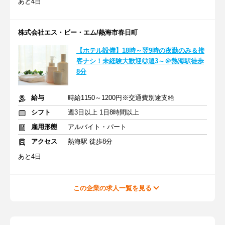
あと4日
株式会社エス・ビー・エム/熱海市春日町
【ホテル設備】18時～翌9時の夜勤のみ＆接
客ナシ！未経験大歓迎◎週3～＠熱海駅徒歩
8分
給与
時給1150～1200円※交通費別途支給
シフト
週3日以上 1日8時間以上
雇用形態
アルバイト・パート
アクセス
熱海駅 徒歩8分
あと4日
この企業の求人一覧を見る