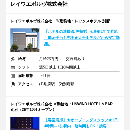
レイワエボルヴ株式会社
レイワエボルヴ株式会社 ※勤務地：レックスホテル 別府
【ホテルの清掃管理補佐】≪最短1年で昇給
可能≫手当も充実★大手ホテルだから安定勤
務♪
給与
月給23万円～＋交通費あり
シフト
週5日以上 1日8時間以上
雇用形態
正社員
アクセス
(1)別府駅 (2)別府駅
レイワエボルヴ株式会社 ※勤務地：UNWIND HOTEL＆BAR
別府（26年10月オープン）
【客室清掃】★オープニングスタッフ★1日
4時間～♪扶養内・短時間もOK！接客"一