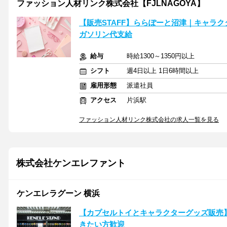
ファッション人材リンク株式会社【FJLNAGOYA】
【販売STAFF】ららぽーと沼津｜キャラク
ガソリン代支給
給与
時給1300～1350円以上
シフト
週4日以上 1日6時間以上
雇用形態
派遣社員
アクセス
片浜駅
ファッション人材リンク株式会社の求人一覧を見る
株式会社ケンエレファント
ケンエレラグーン 横浜
【カプセルトイとキャラクターグッズ販売
きたい方歓迎