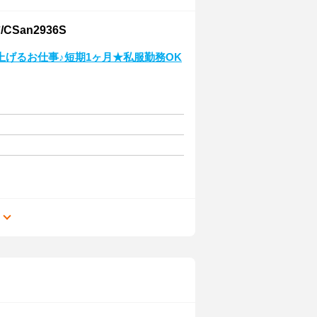
an2936S
げるお仕事♪短期1ヶ月★私服勤務OK
る