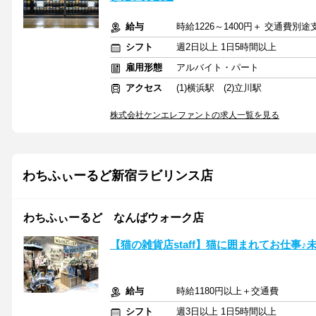
給与
時給1226～1400円＋ 交通費
シフト
週2日以上 1日5時間以上
雇用形態
アルバイト・パート
アクセス
(1)横浜駅 (2)立川駅
株式会社ケンエレファントの求人一覧を見る
わちふぃーるど新宿ラビリンス店
わちふぃーるど なんばウォーク店
【猫の雑貨店staff】猫に囲まれてお仕事♪
給与
時給1180円以上＋交通費
シフト
週3日以上 1日5時間以上