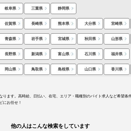
岐阜県
三重県
静岡県
佐賀県
長崎県
熊本県
大分県
宮崎県
青森県
岩手県
宮城県
秋田県
山形県
長野県
新潟県
富山県
石川県
福井県
岡山県
鳥取県
島根県
山口県
香川県
なります。高時給、日払い、在宅、エリア・職種別のバイト求人など希望条
ビにお任せ！
他の人はこんな検索をしています