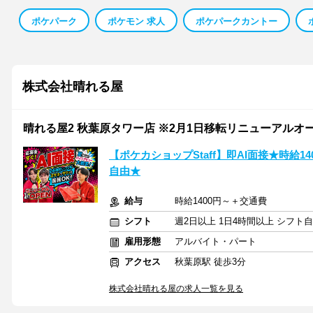
ポケパーク
ポケモン 求人
ポケパークカントー
株式会社晴れる屋
晴れる屋2 秋葉原タワー店 ※2月1日移転リニューアルオ
【ポケカショップStaff】即AI面接★時給1
自由★
給与
時給1400円～＋交通費
シフト
週2日以上 1日4時間以上 シフト
雇用形態
アルバイト・パート
アクセス
秋葉原駅 徒歩3分
株式会社晴れる屋の求人一覧を見る