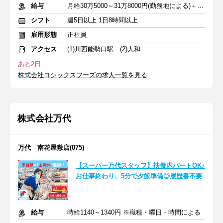
給与
月給30万5000～31万8000円(勤務地による)＋交通費＋賞与年3回
シフト
週5日以上 1日8時間以上
雇用形態
正社員
アクセス
(1)川西能勢口駅 (2)大和八木駅 (3)能登川駅
あと2日
株式会社ヨシックスフーズの求人一覧を見る
株式会社万代
万代 南花屋敷店(075)
【スーパー万代スタッフ】扶養内パートOK♪
お仕事終わり、5分で夕飯準備◎履歴書不要
給与
時給1140～1340円 ※職種・曜日・時間による