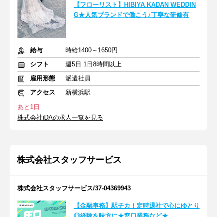
【フローリスト】HIBIYA KADAN WEDDIN
G★人気ブランドで働こう♪丁寧な研修有
給与
時給1400～1650円
シフト
週5日 1日8時間以上
雇用形態
派遣社員
アクセス
新横浜駅
あと1日
株式会社iDAの求人一覧を見る
株式会社スタッフサービス
株式会社スタッフサービス/37-04369943
【金融事務】駅チカ！定時退社で心にゆとり
◎経験を味方に★窓口業務など★