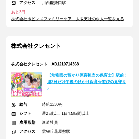
アクセス
川西能勢口駅
あと3日
株式会社ポピンズファミリーケア 大阪支社の求人一覧を見る
株式会社クレセント
株式会社クレセント AD1210714368
【幼稚園の預かり保育担当の保育士】駅前！
週2日だけ午後の預かり保育☆遊びの見守り
♪
給与
時給1330円
シフト
週2日以上 1日4.5時間以上
雇用形態
派遣社員
アクセス
雲雀丘花屋敷駅