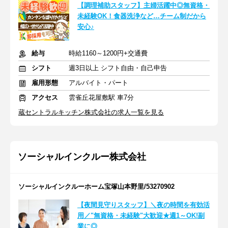
【調理補助スタッフ】主婦活躍中◎無資格・
未経験OK！食器洗浄など…チーム制だから
安心♪
給与
時給1160～1200円+交通費
シフト
週3日以上 シフト自由・自己申告
雇用形態
アルバイト・パート
アクセス
雲雀丘花屋敷駅 車7分
蔵セントラルキッチン株式会社の求人一覧を見る
ソーシャルインクルー株式会社
ソーシャルインクルーホーム宝塚山本野里/53270902
【夜間見守りスタッフ】＼夜の時間を有効活
用／"無資格・未経験"大歓迎★週1～OK!副
業に◎