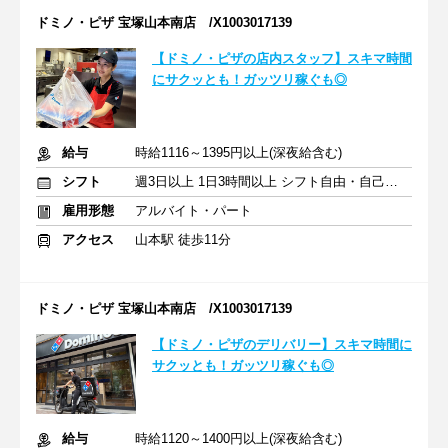
ドミノ・ピザ 宝塚山本南店 /X1003017139
【ドミノ・ピザの店内スタッフ】スキマ時間
にサクッとも！ガッツリ稼ぐも◎
給与
時給1116～1395円以上(深夜給含む)
シフト
週3日以上 1日3時間以上 シフト自由・自己申告
雇用形態
アルバイト・パート
アクセス
山本駅 徒歩11分
ドミノ・ピザ 宝塚山本南店 /X1003017139
【ドミノ・ピザのデリバリー】スキマ時間に
サクッとも！ガッツリ稼ぐも◎
給与
時給1120～1400円以上(深夜給含む)