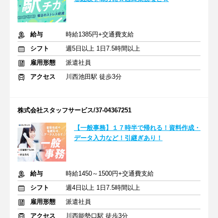
給与
時給1385円+交通費支給
シフト
週5日以上 1日7.5時間以上
雇用形態
派遣社員
アクセス
川西池田駅 徒歩3分
株式会社スタッフサービス/37-04367251
【一般事務】１７時半で帰れる！資料作成・
データ入力など！引継ぎあり！
給与
時給1450～1500円+交通費支給
シフト
週4日以上 1日7.5時間以上
雇用形態
派遣社員
アクセス
川西能勢口駅 徒歩3分