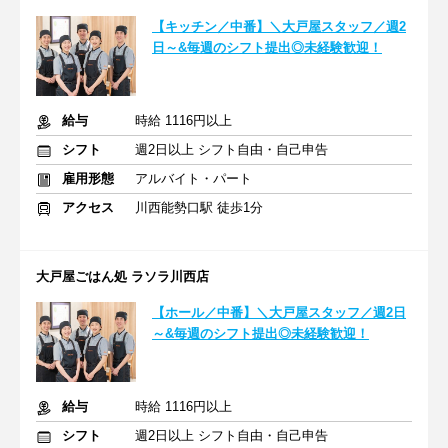
【キッチン／中番】＼大戸屋スタッフ／週2
日～&毎週のシフト提出◎未経験歓迎！
給与
時給 1116円以上
シフト
週2日以上 シフト自由・自己申告
雇用形態
アルバイト・パート
アクセス
川西能勢口駅 徒歩1分
大戸屋ごはん処 ラソラ川西店
【ホール／中番】＼大戸屋スタッフ／週2日
～&毎週のシフト提出◎未経験歓迎！
給与
時給 1116円以上
シフト
週2日以上 シフト自由・自己申告