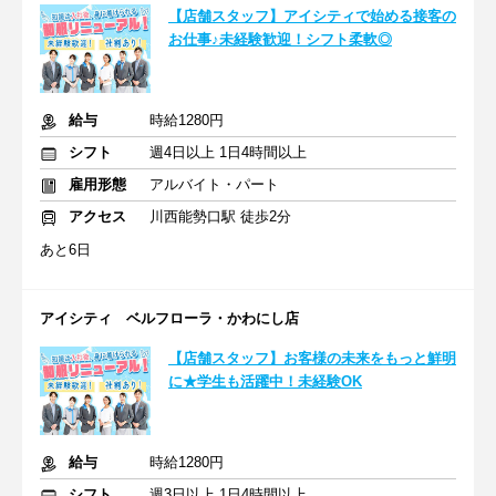
【店舗スタッフ】アイシティで始める接客の
お仕事♪未経験歓迎！シフト柔軟◎
給与
時給1280円
シフト
週4日以上 1日4時間以上
雇用形態
アルバイト・パート
アクセス
川西能勢口駅 徒歩2分
あと6日
アイシティ ベルフローラ・かわにし店
【店舗スタッフ】お客様の未来をもっと鮮明
に★学生も活躍中！未経験OK
給与
時給1280円
シフト
週3日以上 1日4時間以上