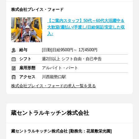
株式会社プレイス・フォード
【ご案内スタッフ】50代～60代大活躍中＆
大歓迎/週払い/手渡し/日給保証/安定した収
入♪
給与
[日勤]日給9500円～ 1万4500円
シフト
週2日以上 シフト自由・自己申告
雇用形態
アルバイト・パート
アクセス
川西能勢口駅
株式会社プレイス・フォードの求人一覧を見る
蔵セントラルキッチン株式会社
藏セントラルキッチン株式会社 [勤務先：花屋敷栄光園]