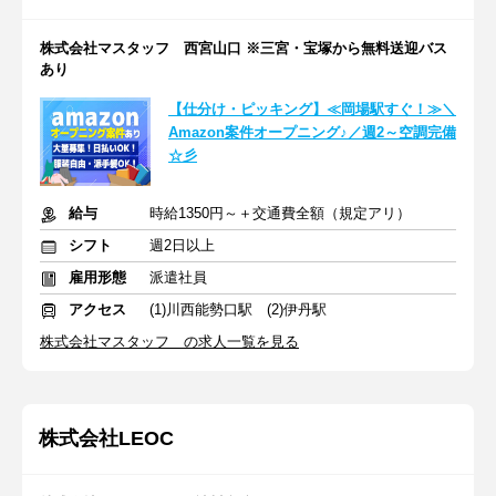
株式会社マスタッフ 西宮山口 ※三宮・宝塚から無料送迎バス
あり
【仕分け・ピッキング】≪岡場駅すぐ！≫＼
Amazon案件オープニング♪／週2～空調完備
☆彡
給与
時給1350円～＋交通費全額（規定アリ）
シフト
週2日以上
雇用形態
派遣社員
アクセス
(1)川西能勢口駅 (2)伊丹駅
株式会社マスタッフ の求人一覧を見る
株式会社LEOC