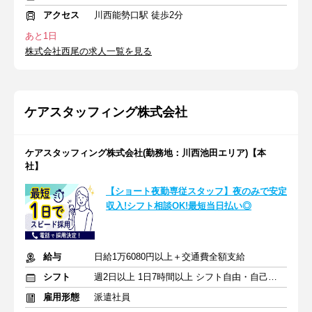
アクセス
川西能勢口駅 徒歩2分
あと1日
株式会社西尾の求人一覧を見る
ケアスタッフィング株式会社
ケアスタッフィング株式会社(勤務地：川西池田エリア)【本
社】
【ショート夜勤専従スタッフ】夜のみで安定
収入!シフト相談OK!最短当日払い◎
給与
日給1万6080円以上＋交通費全額支給
シフト
週2日以上 1日7時間以上 シフト自由・自己申告
雇用形態
派遣社員