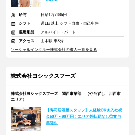
給与
日給1万7385円
シフト
週1日以上 シフト自由・自己申告
雇用形態
アルバイト・パート
アクセス
山本駅 車8分
ソーシャルインクルー株式会社の求人一覧を見る
株式会社ヨシックスフーズ
株式会社ヨシックスフーズ 関西事業部 （や台ずし 川西市
エリア）
【寿司居酒屋スタッフ】未経験OK★入社祝
金60万～90万円！エリア外転勤なし◎賞与
年3回♪