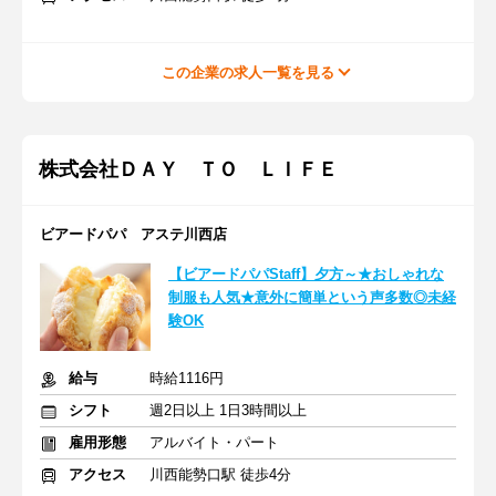
この企業の求人一覧を見る
株式会社ＤＡＹ ＴＯ ＬＩＦＥ
ビアードパパ アステ川西店
【ビアードパパStaff】夕方～★おしゃれな
制服も人気★意外に簡単という声多数◎未経
験OK
給与
時給1116円
シフト
週2日以上 1日3時間以上
雇用形態
アルバイト・パート
アクセス
川西能勢口駅 徒歩4分