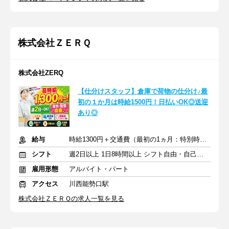
株式会社ＺＥＲＱ
株式会社ZERQ
【仕分けスタッフ】倉庫で荷物の仕分け♪最
初の１か月は時給1500円！日払いOK◎送迎
あり◎
給与
時給1300円＋交通費（最初の1ヵ月：特別時給1500円）
シフト
週2日以上 1日8時間以上 シフト自由・自己申告
雇用形態
アルバイト・パート
アクセス
川西能勢口駅
株式会社ＺＥＲＱの求人一覧を見る