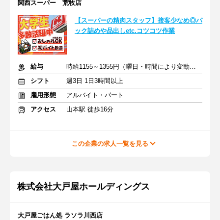
関西スーパー 荒牧店
【スーパーの精肉スタッフ】接客少なめ◎パ
ック詰めや品出しetc.コツコツ作業
給与
時給1155～1355円（曜日・時間により変動）+交通費
シフト
週3日 1日3時間以上
雇用形態
アルバイト・パート
アクセス
山本駅 徒歩16分
この企業の求人一覧を見る
株式会社大戸屋ホールディングス
大戸屋ごはん処 ラソラ川西店