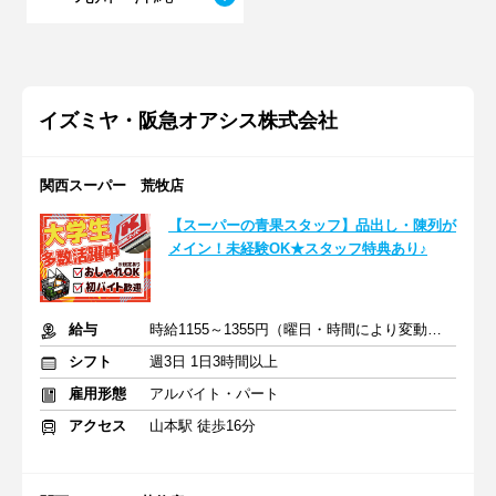
イズミヤ・阪急オアシス株式会社
関西スーパー 荒牧店
【スーパーの青果スタッフ】品出し・陳列が
メイン！未経験OK★スタッフ特典あり♪
給与
時給1155～1355円（曜日・時間により変動）+交通費
シフト
週3日 1日3時間以上
雇用形態
アルバイト・パート
アクセス
山本駅 徒歩16分