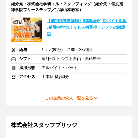
紹介元：株式会社学研エル・スタッフィング（紹介先：個別指
導学院フリーステップ／宝塚山本教室）
【個別指導塾講師】[職業紹介] 初バイト応援
♪経験や学力よりも人柄重視！シフトの融通
◎
給与
1コマ(80分) 2180～3570円
シフト
週1日以上 シフト自由・自己申告
雇用形態
アルバイト・パート
アクセス
山本駅 徒歩3分
この企業の求人一覧を見る
株式会社スタッフブリッジ