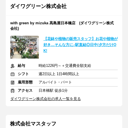
ダイワグリーン株式会社
with green by mizuka 髙島屋日本橋店 (ダイワグリーン株式
会社)
【花鉢や植物の販売スタッフ】お花や植物が
好き…そんな方に♪駅直結◎日中/夕方だけO
K!
給与
時給1226円～＋交通費全額支給
シフト
週2日以上 1日4時間以上
雇用形態
アルバイト・パート
アクセス
日本橋駅 徒歩1分
ダイワグリーン株式会社の求人一覧を見る
株式会社マスタッフ