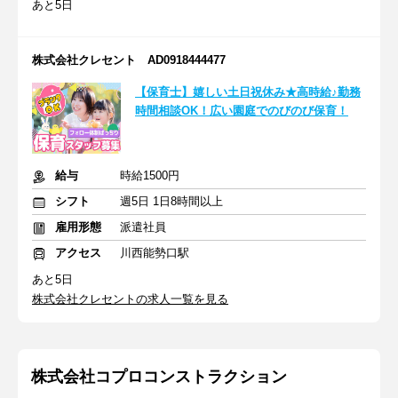
あと5日
株式会社クレセント AD0918444477
【保育士】嬉しい土日祝休み★高時給♪勤務
時間相談OK！広い園庭でのびのび保育！
給与
時給1500円
シフト
週5日 1日8時間以上
雇用形態
派遣社員
アクセス
川西能勢口駅
あと5日
株式会社クレセントの求人一覧を見る
株式会社コプロコンストラクション