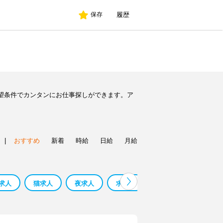
履歴
保存
望条件でカンタンにお仕事探しができます。ア
|
おすすめ
新着
時給
日給
月給
求人
猫求人
夜求人
求人表
柏求人
堺求人