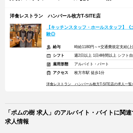
洋食レストラン ハンバール枚方T-SITE店
【キッチンスタッフ・ホールスタッフ】《土
験◎
給与
時給1180円～+交通費規定支給(上
シフト
週2日以上 1日4時間以上 シフト
雇用形態
アルバイト・パート
アクセス
枚方市駅 徒歩1分
洋食レストラン ハンバール枚方T-SITE店の求人一覧
「ポムの樹 求人」のアルバイト・バイトに関連
求人情報