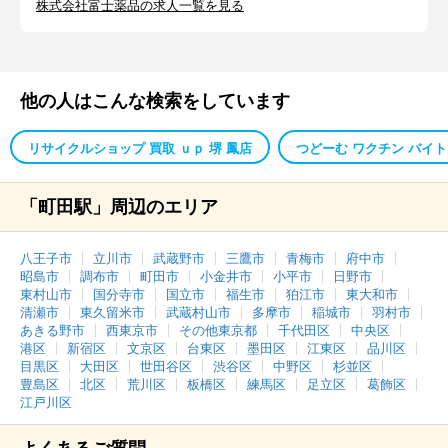
株式会社富士薬品の求人一覧を見る
他の人はこんな検索をしています
リサイクルショップ 買取 ｕｐ 堺 鳳店
つどーむ ワクチン バイト
「町田駅」周辺のエリア
八王子市
立川市
武蔵野市
三鷹市
青梅市
府中市
昭島市
調布市
町田市
小金井市
小平市
日野市
東村山市
国分寺市
国立市
福生市
狛江市
東大和市
清瀬市
東久留米市
武蔵村山市
多摩市
稲城市
羽村市
あきる野市
西東京市
その他東京都
千代田区
中央区
港区
新宿区
文京区
台東区
墨田区
江東区
品川区
目黒区
大田区
世田谷区
渋谷区
中野区
杉並区
豊島区
北区
荒川区
板橋区
練馬区
足立区
葛飾区
江戸川区