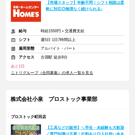
【売場スタッフ】年齢不問！シフト相談は柔
軟に対応◎無理なく続けられる♪
給与
時給1550円＋交通費支給
シフト
週5日 1日7時間以上
雇用形態
アルバイト・パート
アクセス
古淵駅 徒歩8分
あと1日
ニトリグループ（合同募集）の求人一覧を見る
株式会社小泉 プロストック事業部
プロストック町田店
【工具などの販売】＼学生・未経験も大歓迎
／専門知識は不要！社割あり◎入社祝い金あ