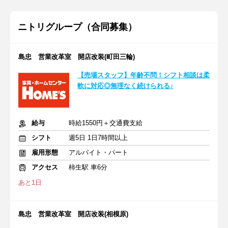
ニトリグループ（合同募集）
島忠 営業改革室 開店改装(町田三輪)
【売場スタッフ】年齢不問！シフト相談は柔
軟に対応◎無理なく続けられる♪
給与
時給1550円＋交通費支給
シフト
週5日 1日7時間以上
雇用形態
アルバイト・パート
アクセス
柿生駅 車6分
あと1日
島忠 営業改革室 開店改装(相模原)