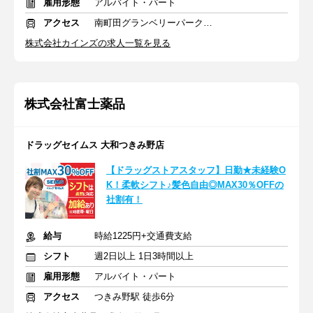
雇用形態
アルバイト・パート
アクセス
南町田グランベリーパーク駅 車6分
株式会社カインズの求人一覧を見る
株式会社富士薬品
ドラッグセイムス 大和つきみ野店
【ドラッグストアスタッフ】日勤★未経験O
K！柔軟シフト♪髪色自由◎MAX30％OFFの
社割有！
給与
時給1225円+交通費支給
シフト
週2日以上 1日3時間以上
雇用形態
アルバイト・パート
アクセス
つきみ野駅 徒歩6分