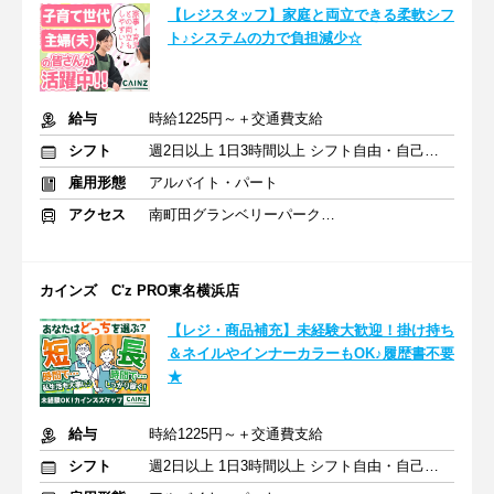
【レジスタッフ】家庭と両立できる柔軟シフ
ト♪システムの力で負担減少☆
給与
時給1225円～＋交通費支給
シフト
週2日以上 1日3時間以上 シフト自由・自己申告
雇用形態
アルバイト・パート
アクセス
南町田グランベリーパーク駅 車6分
カインズ C'z PRO東名横浜店
【レジ・商品補充】未経験大歓迎！掛け持ち
＆ネイルやインナーカラーもOK♪履歴書不要
★
給与
時給1225円～＋交通費支給
シフト
週2日以上 1日3時間以上 シフト自由・自己申告