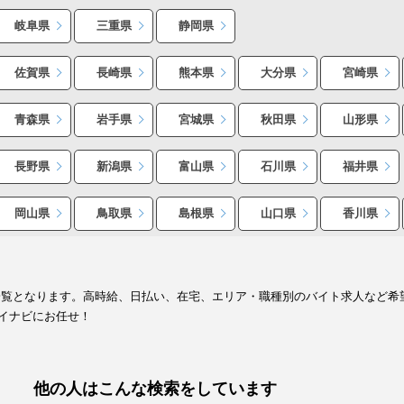
岐阜県
三重県
静岡県
佐賀県
長崎県
熊本県
大分県
宮崎県
青森県
岩手県
宮城県
秋田県
山形県
長野県
新潟県
富山県
石川県
福井県
岡山県
鳥取県
島根県
山口県
香川県
一覧となります。高時給、日払い、在宅、エリア・職種別のバイト求人など希
イナビにお任せ！
他の人はこんな検索をしています