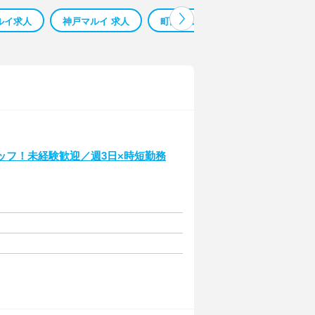
ルイ求人
神戸マルイ 求人
町田マルイ 求人
博多マルイ 
タッフ！未経験歓迎／週3日×時短勤務