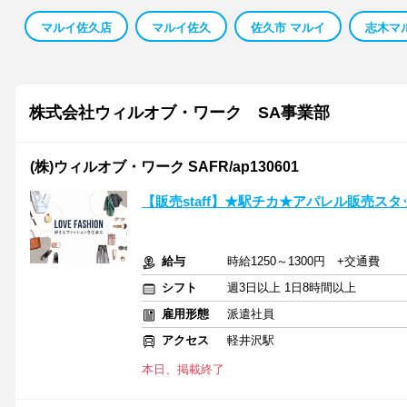
マルイ佐久店
マルイ佐久
佐久市 マルイ
志木マ
株式会社ウィルオブ・ワーク SA事業部
(株)ウィルオブ・ワーク SAFR/ap130601
【販売staff】★駅チカ★アパレル販売ス
給与
時給1250～1300円 +交通費
シフト
週3日以上 1日8時間以上
雇用形態
派遣社員
アクセス
軽井沢駅
本日、掲載終了