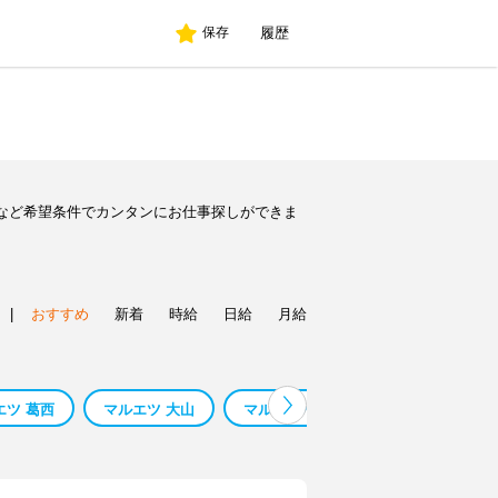
履歴
保存
など希望条件でカンタンにお仕事探しができま
|
おすすめ
新着
時給
日給
月給
エツ 葛西
マルエツ 大山
マルエツバイト
マルエツ南与野