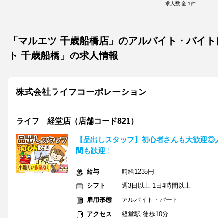
求人数 全
1
件
「マルエツ 千歳船橋店」のアルバイト・バイ
ト 千歳船橋」の求人情報
株式会社ライフコーポレーション
ライフ 経堂店（店舗コード821）
【品出しスタッフ】初心者さんも大歓迎◎
間も歓迎！
給与
時給1235円
シフト
週3日以上 1日4時間以上
雇用形態
アルバイト・パート
アクセス
経堂駅 徒歩10分