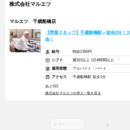
株式会社マルエツ
マルエツ 千歳船橋店
【惣菜スタッフ】千歳船橋駅～徒歩2分！ス
由！
給与
時給1350円
シフト
週3日以上 1日4時間以上
雇用形態
アルバイト・パート
アクセス
千歳船橋駅 徒歩1分
あと6日
株式会社マルエツの求人一覧を見る
1
前のページへ