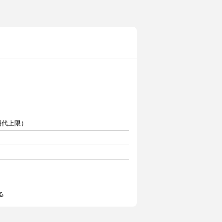
期代上限）
る