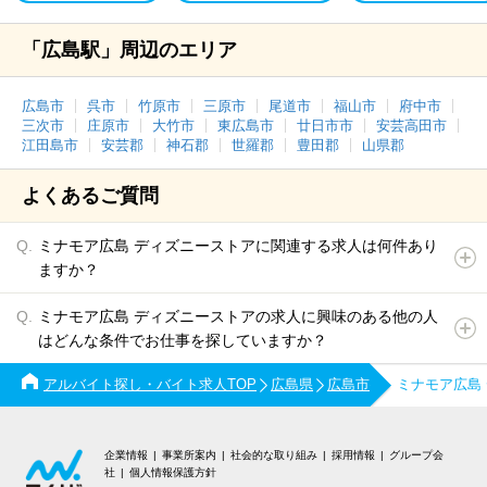
「広島駅」周辺のエリア
広島市
呉市
竹原市
三原市
尾道市
福山市
府中市
三次市
庄原市
大竹市
東広島市
廿日市市
安芸高田市
江田島市
安芸郡
神石郡
世羅郡
豊田郡
山県郡
よくあるご質問
ミナモア広島 ディズニーストアに関連する求人は何件あり
ますか？
ミナモア広島 ディズニーストアの求人に興味のある他の人
はどんな条件でお仕事を探していますか？
アルバイト探し・バイト求人TOP
広島県
広島市
ミナモア広島
企業情報
事業所案内
社会的な取り組み
採用情報
グループ会
社
個人情報保護方針