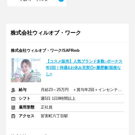
株式会社ウィルオブ・ワーク
株式会社ウィルオブ・ワーク/SAFRmb
【コスメ販売】人気ブランド多数♪ボーナス
年2回！待遇&お休み充実◎<履歴書/面接な
し>
給与
月給23～25万円 ＋賞与年2回＋インセンティブ＋交通費
シフト
週5日 1日8時間以上
雇用形態
正社員
アクセス
皆実町六丁目駅