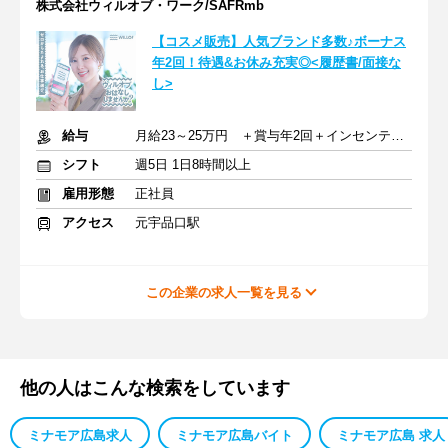
株式会社ウィルオブ・ワーク/SAFRmb
【コスメ販売】人気ブランド多数♪ボーナス
年2回！待遇&お休み充実◎<履歴書/面接な
し>
給与
月給23～25万円 ＋賞与年2回＋インセンティブ＋交通費
シフト
週5日 1日8時間以上
雇用形態
正社員
アクセス
元宇品口駅
この企業の求人一覧を見る
他の人はこんな検索をしています
ミナモア広島求人
ミナモア広島バイト
ミナモア広島 求人