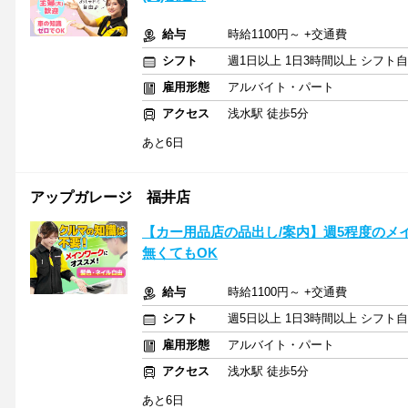
給与
時給1100円～ +交通費
シフト
週1日以上 1日3時間以上 シフト
雇用形態
アルバイト・パート
アクセス
浅水駅 徒歩5分
あと6日
アップガレージ 福井店
【カー用品店の品出し/案内】週5程度のメ
無くてもOK
給与
時給1100円～ +交通費
シフト
週5日以上 1日3時間以上 シフト
雇用形態
アルバイト・パート
アクセス
浅水駅 徒歩5分
あと6日