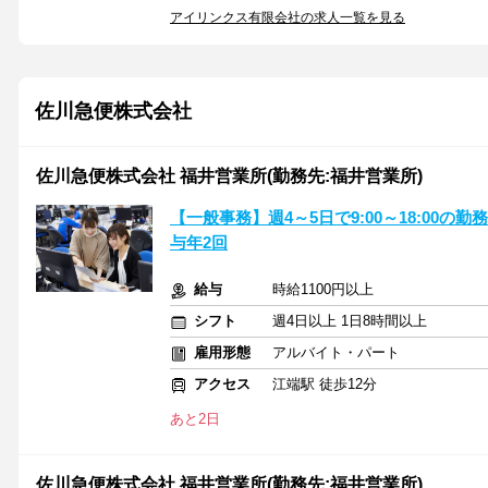
アイリンクス有限会社の求人一覧を見る
佐川急便株式会社
佐川急便株式会社 福井営業所(勤務先:福井営業所)
【一般事務】週4～5日で9:00～18:00
与年2回
給与
時給1100円以上
シフト
週4日以上 1日8時間以上
雇用形態
アルバイト・パート
アクセス
江端駅 徒歩12分
あと2日
佐川急便株式会社 福井営業所(勤務先:福井営業所)