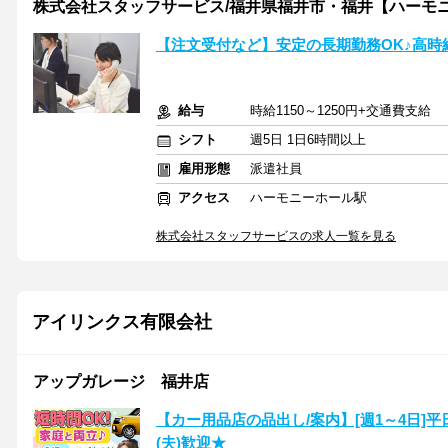
株式会社スタッフサービス/福井県福井市・福井【ハーモ
【注文受付など】安定の長期勤務OK♪高時
給与
時給1150～1250円+交通費支給
シフト
週5日 1日6時間以上
雇用形態
派遣社員
アクセス
ハーモニーホール駅
株式会社スタッフサービスの求人一覧を見る
アイリンクス有限会社
アップガレージ 福井店
【カー用品店の品出し/案内】[週1～4日]平
(夫)歓迎★