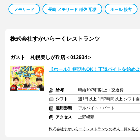
メモリード
長崎 メモリード 稲佐 配膳
ホール 接客
株式会社すかいらーくレストランツ
ガスト 札幌美しが丘店＜012934＞
【ホール】短期もOK！王道バイトを始め
給与
時給1075円以上＋交通費
シフト
週1日以上 1日2時間以上 シフト
雇用形態
アルバイト・パート
アクセス
上野幌駅
株式会社すかいらーくレストランツの求人一覧を見る