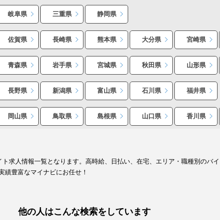
岐阜県
三重県
静岡県
佐賀県
長崎県
熊本県
大分県
宮崎県
青森県
岩手県
宮城県
秋田県
山形県
長野県
新潟県
富山県
石川県
福井県
岡山県
鳥取県
島根県
山口県
香川県
バイト求人情報一覧となります。高時給、日払い、在宅、エリア・職種別のバ
実績豊富なマイナビにお任せ！
他の人はこんな検索をしています