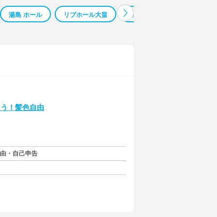
湯島 ホール
リブホール大畠
居酒屋 ホール
ホールス
よう！髪色自由
自由・自己申告